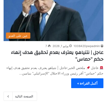
عين على العدو
1008420pwpadmin
يوليو 1, 2026
7
عاجل | نتنياهو يعترف بعدم تحقيق هدف إنهاء
حكم “حماس”
عاجل
ملخص الخبر:عاجل | نتنياهو يعترف بعدم تحقيق هدف إنهاء
حكم "حماس" أقر رئيس وزراء الاحتلال “الإسرائيلي” بنيامين…
أكمل القراءة »
الصفحة التالية