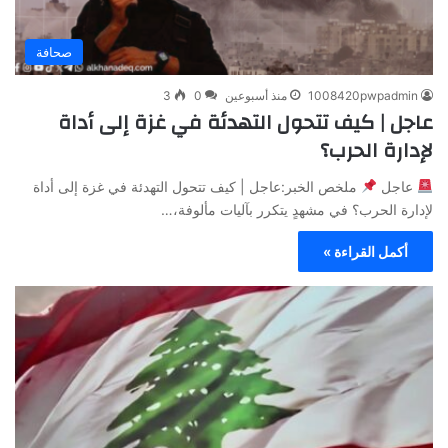
صحافة
1008420pwpadmin
منذ أسبوعين
0
3
عاجل | كيف تتحول التهدئة في غزة إلى أداة
لإدارة الحرب؟
عاجل
ملخص الخبر:عاجل | كيف تتحول التهدئة في غزة إلى أداة
لإدارة الحرب؟ في مشهدٍ يتكرر بآليات مألوفة،…
أكمل القراءة »