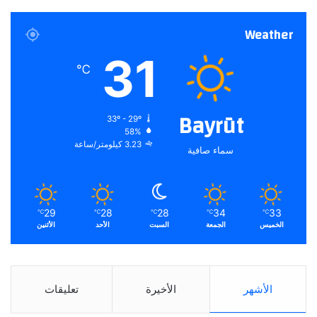
Weather
31
℃
Bayrūt
33º - 29º
58%
3.23 كيلومتر/ساعة
سماء صافية
29
28
28
34
33
℃
℃
℃
℃
℃
الخميس
الجمعة
السبت
الأحد
الأثنين
الأشهر
الأخيرة
تعليقات