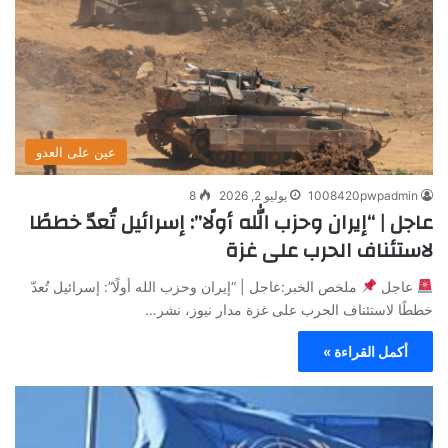
عين على العدو
1008420pwpadmin
يوليو 2, 2026
8
عاجل | “إيران وحزب الله أولًا”: إسرائيل تُعدّ خططًا
لاستئناف الحرب على غزة
عاجل
ملخص الخبر:عاجل | “إيران وحزب الله أولًا”: إسرائيل تُعدّ
خططًا لاستئناف الحرب على غزة مدار نيوز، نشر…
أكمل القراءة »