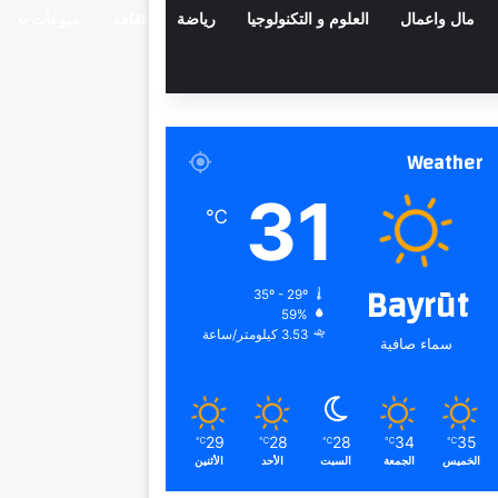
مال واعمال
العلوم و التكنولوجيا
رياضة
ثقافة
منوعات
Weather
31
℃
Bayrūt
35º - 29º
59%
3.53 كيلومتر/ساعة
سماء صافية
29
28
28
34
35
℃
℃
℃
℃
℃
الخميس
الجمعة
السبت
الأحد
الأثنين