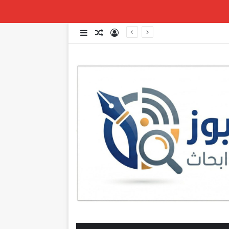
تسجيل الدخول
مقال عشوائي
إضافة عمود جانبي
عاجل | مصادر بعبدا: الوفد الاميركي تمنّى على الوفدين وقف التفاوض لاستكمال بعض الاتصالات التي يقوم بها على صعيد المفاوضات