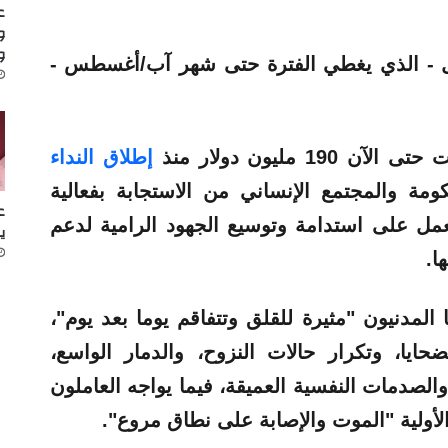
ع
و
و
اجل - الذي يغطي الفترة حتى شهر آب/أغسطس -
 مليون دولار منذ
إطلاق النداء
مة والمجتمع الإنساني من الاستجابة بفعالية
ع
ل على استدامة وتوسيع الجهود الرامية لدعم
ي
ا.
ا المدنيون
"مثيرة للقلق وتتفاقم يوما بعد يوم"،
ا، وتكرار حالات النزوح، والدمار الواسع،
والصدمات النفسية العميقة، فيما يواجه العاملون
أولية
"الموت والإصابة على نطاق مروع".