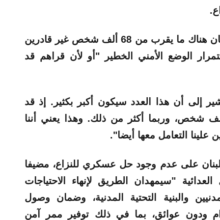
اع.
كما أشار إلى أنه بنهاية عام 2024، كان هناك ما يقرب من 68 ألف شخص غير قادرين
رار الوضع الأمني ​​الخطير
"أو لأن قراهم قد
تشير إلى أن هذا العدد سيكون أكبر بكثير. إذ قد
 كحد أدنى، إلى حوالي 200 ألف شخص، وربما أكثر من ذلك. وهذا يعني أننا
 علينا التعامل معها أيضا".
بنان على عدم وجود حل عسكري للنزاع، مضيفا
 العدائية
"سيمهدان الطريق لإنهاء الاحتياجات
نيين والبنية التحتية المدنية، وضمان وصول
م ودون عوائق، بما في ذلك توفير ممر آمن