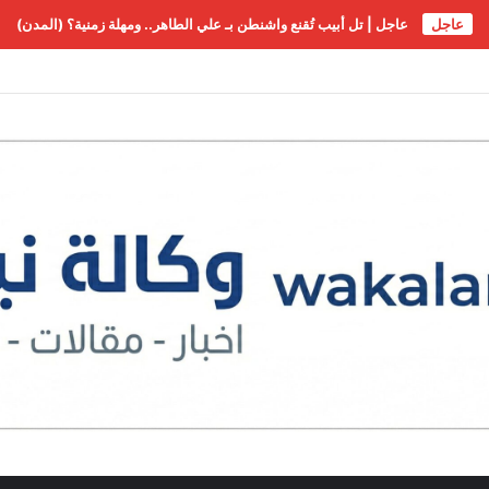
عاجل
عاجل | تل أبيب تُقنع واشنطن بـ علي الطاهر.. ومهلة زمنية؟ (المدن)