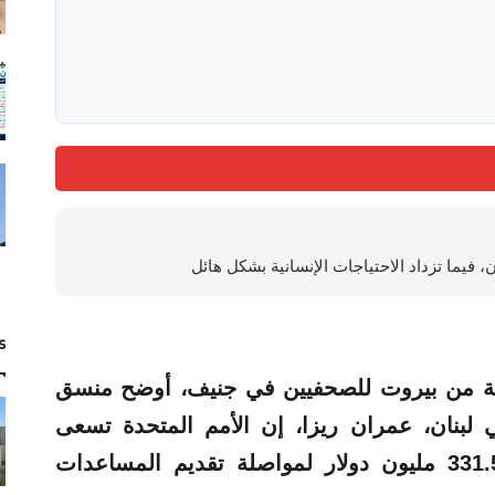
، فيما تزداد الاحتياجات الإنسانية بشكل هائل
s
معة من بيروت للصحفيين في جنيف، أوضح منسق
ي لبنان، عمران ريزا، إن الأمم المتحدة تسعى
للحصول على مبلغ إضافي قدره 331.5 مليون دولار لمواصلة تقديم المساعدات