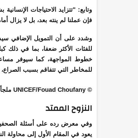
وتابع:
"تتزايد الاحتياجات الإنسانية
فإن عملنا لم ينته بعد، بل لا يزال أمام
وشدد على أن التمويل الإضافي سيدعم
للفئات الأكثر ضعفا، بما في ذلك كب
خطوط المواجهة، كما سيوفر مساعدا
للمخاطر التي تتفاقم بسبب الصراع، م
© UNICEF/Fouad Choufany
ملجأ
النزوح الممتد
وفي معرض رده على أسئلة الصحفيين،
يعود في المقام الأول إلى محاولة ا