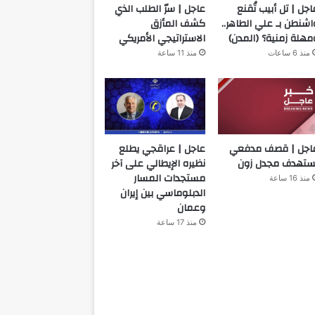
اجل | تل أبيب تُقنع
عاجل | سرّ الطلب الذي
اشنطن بـ علي الطاهر..
كشف المأزق
مهلة زمنية؟ (المدن)
الاستراتيجي الأمريكي
منذ 6 ساعات
منذ 11 ساعة
اجل | قصف مدفعي
عاجل | عراقجي يطلع
ستهدف مجدل زون
نظيره الإيطالي على آخر
مستجدات المسار
منذ 16 ساعة
الدبلوماسي بين إيران
وعمان
منذ 17 ساعة