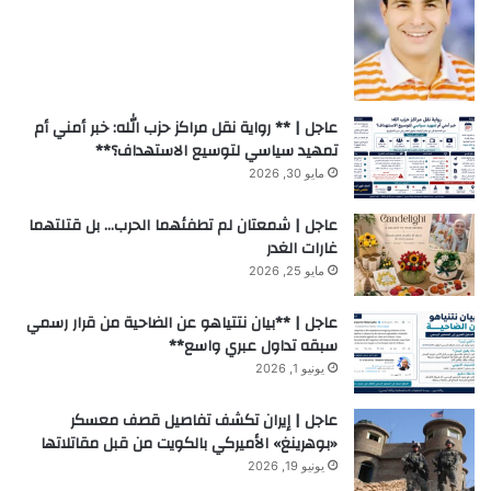
عاجل | ** رواية نقل مراكز حزب الله: خبر أمني أم
تمهيد سياسي لتوسيع الاستهداف؟**
مايو 30, 2026
عاجل | شمعتان لم تطفئهما الحرب… بل قتلتهما
غارات الغدر
مايو 25, 2026
عاجل | **بيان نتتياهو عن الضاحية من قرار رسمي
سبقه تداول عبري واسع**
يونيو 1, 2026
عاجل | إيران تكشف تفاصيل قصف معسكر
«بوهرينغ» الأميركي بالكويت من قبل مقاتلاتها
يونيو 19, 2026