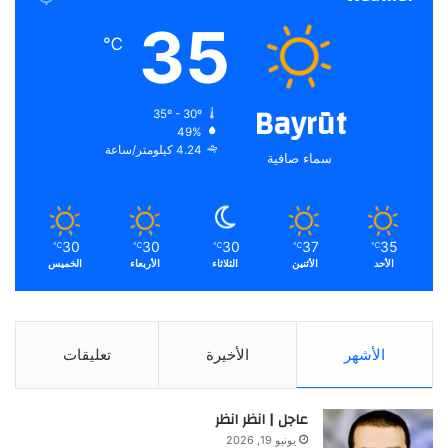
35
℃
Bayrūt
35º - 30º
49%
4.24 كيلومتر/ساعة
سماء صافية
30
30
30
37
35
℃
℃
℃
℃
℃
الأحد
الأثنين
الثلاثاء
الأربعاء
الخميس
الأشهر
الأخيرة
تعليقات
عاجل | انظر انظر
يونيو 19, 2026