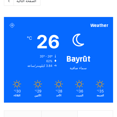
الصفحة التالية
Weather
26
℃
Bayrūt
35º - 26º
62%
3.84 كيلومتر/ساعة
سماء صافية
30
29
28
36
35
℃
℃
℃
℃
℃
الجمعة
السبت
الأحد
الأثنين
الثلاثاء