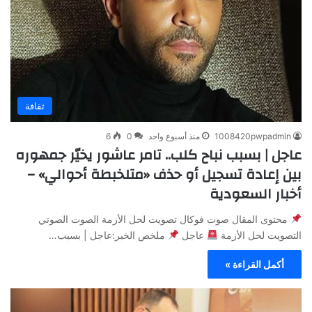
ثقافة
1008420pwpadmin
منذ أسبوع واحد
0
6
عاجل | بسبب نباح كلب.. تامر عاشور يخيّر جمهوره
بين إعادة تسجيل أو حذف «متلخبطة أحوالي» –
أخبار السعودية
محتوى المقال صوت فوكال تصويت لحل الأزمة الصوت الصوتي
التصويت لحل الأزمة
عاجل
ملخص الخبر:عاجل | بسبب…
أكمل القراءة »