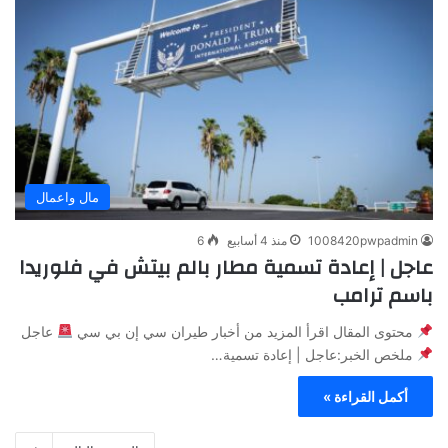
مال واعمال
1008420pwpadmin
منذ 4 أسابيع
6
عاجل | إعادة تسمية مطار بالم بيتش في فلوريدا
باسم ترامب
محتوى المقال اقرأ المزيد من أخبار طيران سي إن بي سي
عاجل
ملخص الخبر:عاجل | إعادة تسمية…
أكمل القراءة »