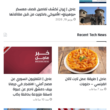
عاجل | إيران تكشف تفاصيل قصف معسكر
«بوهرينغ» الأميركي بالكويت من قبل مقاتلاتها
يونيو 19, 2026
Recent Tech News
عاجل | طريقة عمل تارت تاتان
عاجل | التلفزيون السوري عن
الفرنسي – حلويات
مصدر أمني: الانفجار في جرمانا
بريف دمشق ناجم عن عبوة
منذ 7 ساعات
ناسفة مزروعة بحافلة ركاب
منذ 10 ساعات