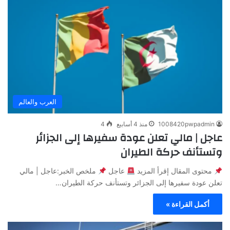
العرب والعالم
1008420pwpadmin
منذ 4 أسابيع
4
عاجل | مالي تعلن عودة سفيرها إلى الجزائر
وتستأنف حركة الطيران
محتوى المقال إقرأ المزيد
عاجل
ملخص الخبر:عاجل | مالي
تعلن عودة سفيرها إلى الجزائر وتستأنف حركة الطيران…
أكمل القراءة »