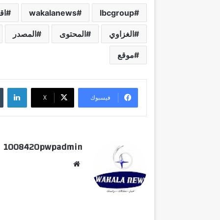
lbcgroup
wakalanews
اق
الغزاوي
المحتوى
المصدر
موقع
لينكدإن
فيسبوك
‫X
1008420pwpadmin
موق
ع
الوي
ب