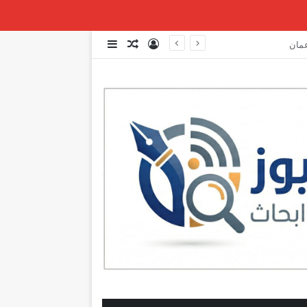
تسجيل الدخول
مقال عشوائي
إضافة عمود جانبي
عاجل | مصادر بعبدا: الوفد الاميركي تمنّى على الوفدين وقف التفاوض لاستكمال بعض الاتصالات التي يقوم بها على صعيد المفاوضات