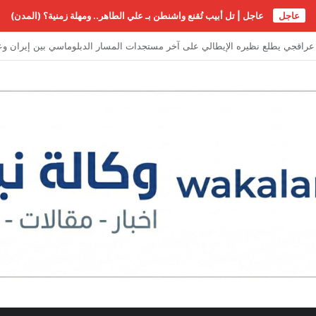
عاجل
عاجل | تل أبيب تُقنع واشنطن بـ علي الطاهر.. ومهلة زمنية؟ (المدن)