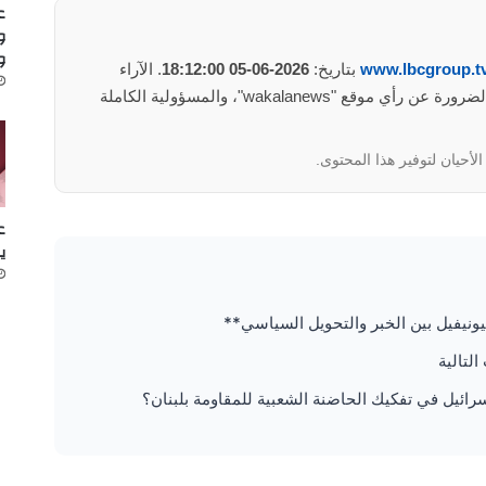
ع
و
و
www.lbcgroup.t
بتاريخ:
2026-06-05 18:12:00
. الآراء
والمعلومات الواردة في هذا المأوضح لا تعبر بالضرورة عن رأي موقع "wakalanews"، والمسؤولية الكاملة
لأحيان لتوفير هذا المحتوى.
ع
ي
ونيفيل بين الخبر والتحويل السياسي**
التالية
رائيل في تفكيك الحاضنة الشعبية للمقاومة بلبنان؟