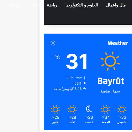
مال واعمال
العلوم و التكنولوجيا
رياضة
ثقافة
منوعات
Weather
31
℃
Bayrūt
33º - 29º
58%
3.23 كيلومتر/ساعة
سماء صافية
29
28
28
34
33
℃
℃
℃
℃
℃
الخميس
الجمعة
السبت
الأحد
الأثنين