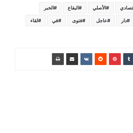
تصادي
الأصلي
البقاع
الخبر
دار
عاجل
فتوى
في
لقاء
‏Tumblr
بينتيريست
‏Reddit
‏VKontakte
مشاركة عبر البريد
طباعة