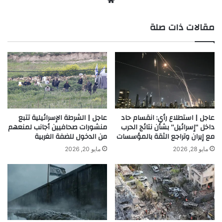
موق
ع
مقالات ذات صلة
الوي
ب
عاجل | استطلاع رأي: انقسام حاد
عاجل | الشرطة الإسرائيلية تتبع
داخل “إسرائيل” بشأن نتائج الحرب
منشورات صحافيين أجانب لمنعهم
مع إيران وتراجع الثقة بالمؤسسات
من الدخول للضفة الغربية
مايو 28, 2026
مايو 20, 2026