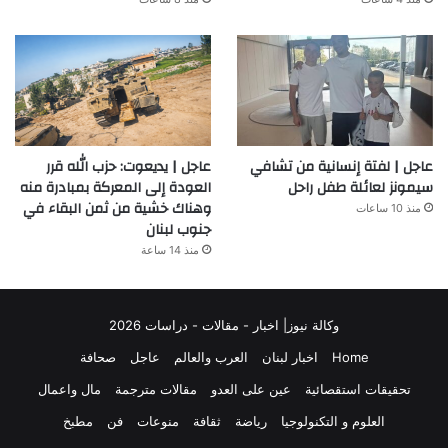
عاجل | لفتة إنسانية من تشافي
عاجل | يديعوت: حزب الله قرر
سيمونز لعائلة طفل راحل
العودة إلى المعركة بمبادرة منه
وهناك خشية من ثمن البقاء في
منذ 10 ساعات
جنوب لبنان
منذ 14 ساعة
وكالة نيوز| اخبار - مقالات - دراسات 2026
Home
اخبار لبنان
العرب والعالم
عاجل
صحافة
تحقيقات استقصائية
عين على العدو
مقالات مترجمة
مال واعمال
العلوم و التكنولوجيا
رياضة
ثقافة
منوعات
فن
مطبخ