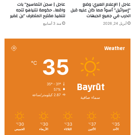
عاجل | الإعلام العبري: وضع
عاجل | سجن التماسيح” بات
“إسرائيل” أسوأ مما كان عليه قبل
واقعا.. حكومة نتنياهو تتجه
الحرب في جميع الجبهات
لتنفيذ مقترح المتطرف “بن غفير
أبريل 24, 2026
منذ 3 أسابيع
Weather
35
℃
Bayrūt
35º - 31º
57%
2.87 كيلومتر/ساعة
سماء صافية
30
30
33
37
35
℃
℃
℃
℃
℃
الأحد
الأثنين
الثلاثاء
الأربعاء
الخميس