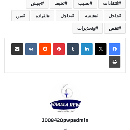
انتقادات
بسبب
تخبط
جيش
داخل
شعبة
عاجل
لقيادة
من
نقص
وتحذيرات
لينكدإن
‏Tumblr
بينتيريست
‏Reddit
‏VKontakte
مشاركة عبر البريد
طباعة
1008420pwpadmin