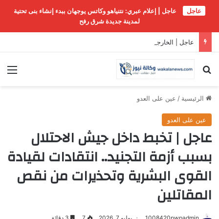
عاجل
عاجل | إعلام عبري: نتنياهو وكاتس يوجهان ببدء إنشاء بنى تحتية
لمدينة جديدة شرق رفح
عاجل | الخارجية القطرية: نجدد تضامننا مع السعودية وندعم ما تتخذه من إجراءات…
بحث عن
الق
الرئيسية
/
عين على العدو
عين على العدو
عاجل | تخبط داخل جيش الاحتلال
بسبب أزمة التجنيد.. انتقادات لقيادة
القوى البشرية وتحذيرات من نقص
المقاتلين
1008420pwpadmin
يوليو 7, 2026
7
3 دقائق