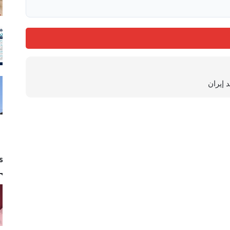
 إيران
s