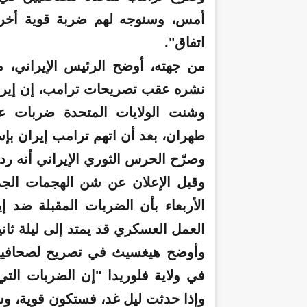
أمس، وسنوجه لهم ضربة قوية أخرى ا
اتفاق".
من جهته، أوضح الرئيس الإيراني،
نشره عقب تصريحات ترامب، إن إيرا
وشنت الولايات المتحدة ضربات عل
طهران، بعد أن اتهم ترامب إيران بإ
وصرّح الحرس الثوري الإيراني أنه ر
وقبل الإعلان عن شن الهجمات الجد
الأربعاء بأن الضربات المقبلة ضد 
العمل العسكري قد يمتد إلى ليلة ثاني
وأوضح هيغسيث في تصريح لصحافيين ف
في ولاية فلوريدا "إن الضربات ال
وإذا حدثت ليل غد، فستكون قوية، 