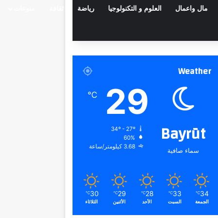
مال واعمال
العلوم و التكنولوجيا
رياضة
ثقافة
منوعات
Weather
29
℃
Bayrūt
34º - 27º
60%
3.68 كيلومتر/ساعة
سماء صافية
30
29
28
33
34
℃
℃
℃
℃
℃
الجمعة
السبت
الأحد
الأثنين
الثلاثاء