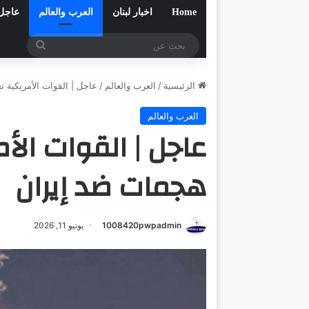
Home
اخبار لبنان
العرب والعالم
عاجل
بحث
عن
الرئيسية
/
العرب والعالم
/
عاجل | القوات الأمريكية ت
العرب والعالم
عاجل | القوات الأم
هجمات ضد إيران
1008420pwpadmin
يونيو 11, 2026