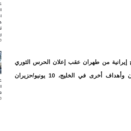
ع
ا
ا
د
ن
ر
 إيرانية من طهران عقب إعلان الحرس الثوري
استهداف قاعدة أمريكية في الأردن وأهداف أخرى في الخليج، 10 يونيو/حزيران
ع
ا
م