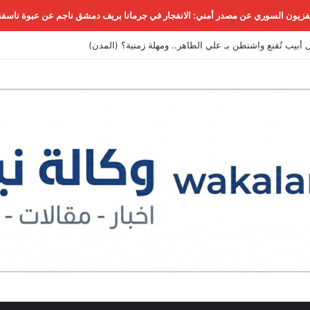
لفزيون السوري عن مصدر أمني: الانفجار في جرمانا بريف دمشق ناجم عن عبوة ناسفة
 أبيب تُقنع واشنطن بـ علي الطاهر.. ومهلة زمنية؟ (المدن)