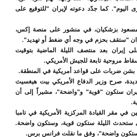
ليوم". كما جدّد دعوته لإيران "للتوقيع على
 مسعود بزشكيان، في منشور على منصة إكس،
ن "ستقف بحزم في وجه أي ضغط أو تهديد".
ى إيران بعد منتصف الليلة الماضية بتوقيت
سقاط مروحية تابعة للجيش الأمريكي.
د بشن ضربات على قواعد أمريكية في المنطقة.
يدة، صرح وزير الدفاع الأمريكي بيت هيغسيث
إيران ستكون "قوية" و"واضحة"، مشيراً إلى أن
ة.
ي مقر القيادة المركزية الأمريكية في تامبا
تي ستحدث الليلة ستكون قوية، وستكون واضحة.
وستكون واضحة"، وفق ما نقلت فرانس برس.