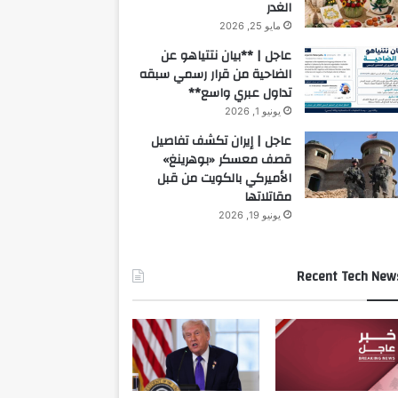
الغدر
مايو 25, 2026
عاجل | **بيان نتتياهو عن
الضاحية من قرار رسمي سبقه
تداول عبري واسع**
يونيو 1, 2026
عاجل | إيران تكشف تفاصيل
قصف معسكر «بوهرينغ»
الأميركي بالكويت من قبل
مقاتلاتها
يونيو 19, 2026
Recent Tech New