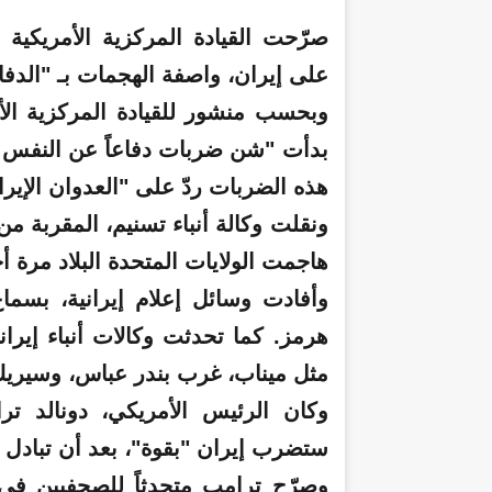
صرّحت القيادة المركزية الأمريكية
على إيران، واصفة الهجمات بـ "الدفا
وبحسب منشور للقيادة المركزية الأ
بدأت "شن ضربات دفاعاً عن النفس 
هذه الضربات ردّ على "العدوان الإير
ونقلت وكالة أنباء تسنيم، المقربة 
هاجمت الولايات المتحدة البلاد مرة أ
وأفادت وسائل إعلام إيرانية، بس
هرمز. كما تحدثت وكالات أنباء إي
مثل ميناب، غرب بندر عباس، وسيري
وكان الرئيس الأمريكي، دونالد ترا
ستضرب إيران "بقوة"، بعد أن تبادل ال
وصرّح ترامب متحدثاً للصحفيين في 