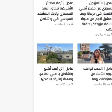
اجل | التلفزيون
عاجل | أزمة الذخائر
لسوري عن مصدر أمني:
الأميركية تتجاوز البعد
لانفجار في جرمانا بريف
العسكري وتربك المشهد
مشق ناجم عن عبوة
السياسي في واشنطن
اسفة مزروعة بحافلة
منذ 4 ساعات
كاب
منذ 4 ساعات
اجل | الجديد تواكب
عاجل | تل أبيب تُقنع
ليوم الثالث من
واشنطن بـ علي الطاهر..
فاوضات روما
ومهلة زمنية؟ (المدن)
منذ 10 ساعات
منذ 15 ساعة