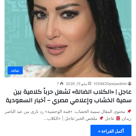
ثقافة
1008420pwpadmin
مايو 15, 2026
7
عاجل | «الكلاب الضالة» تشعل حرباً كلامية بين
سمية الخشاب وإعلامي مصري – أخبار السعودية
محتوى المقال سمية الخشاب: «قمة الوحشية» رد ناري من عبد الناصر
زيدان
عاجل
ملخص الخبر:عاجل | «الكلاب…
أكمل القراءة »