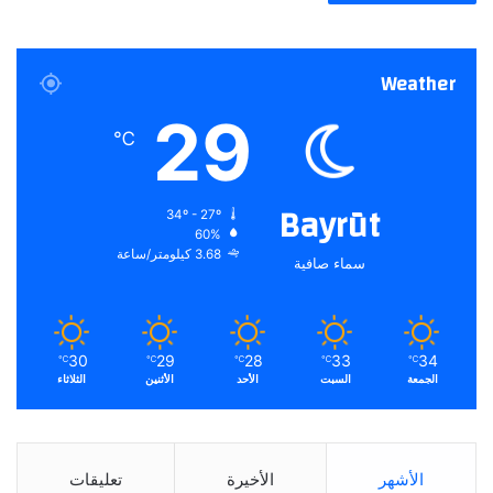
Weather
29
℃
Bayrūt
34º - 27º
60%
3.68 كيلومتر/ساعة
سماء صافية
30
29
28
33
34
℃
℃
℃
℃
℃
الجمعة
السبت
الأحد
الأثنين
الثلاثاء
الأشهر
الأخيرة
تعليقات