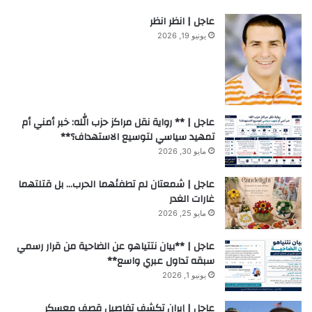
عاجل | انظر انظر
يونيو 19, 2026
عاجل | ** رواية نقل مراكز حزب الله: خبر أمني أم
تمهيد سياسي لتوسيع الاستهداف؟**
مايو 30, 2026
عاجل | شمعتان لم تطفئهما الحرب… بل قتلتهما
غارات الغدر
مايو 25, 2026
عاجل | **بيان نتتياهو عن الضاحية من قرار رسمي
سبقه تداول عبري واسع**
يونيو 1, 2026
عاجل | إيران تكشف تفاصيل قصف معسكر