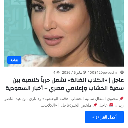
ثقافة
1008420pwpadmin
مايو 15, 2026
4
عاجل | «الكلاب الضالة» تشعل حرباً كلامية بين
سمية الخشاب وإعلامي مصري – أخبار السعودية
محتوى المقال سمية الخشاب: «قمة الوحشية» رد ناري من عبد الناصر
زيدان
عاجل
ملخص الخبر:عاجل | «الكلاب…
أكمل القراءة »