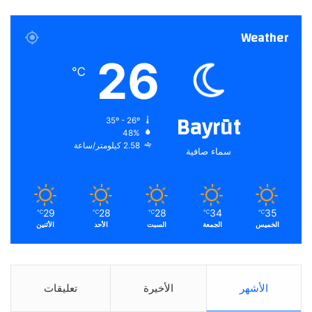
Weather
26
℃
Bayrūt
35º - 26º
48%
2.58 كيلومتر/ساعة
سماء صافية
29
28
28
34
35
℃
℃
℃
℃
℃
الخميس
الجمعة
السبت
الأحد
الأثنين
الأشهر
الأخيرة
تعليقات