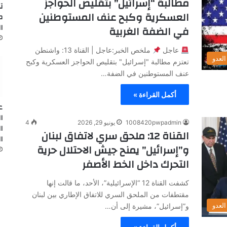
مطالبة “إسرائيل” بتقليص الحواجز
ت
العسكرية وكبح عنف المستوطنين
ط
ا
في الضفة الغربية
عاجل
ملخص الخبر:عاجل | القناة 13: واشنطن
لعدو
تعتزم مطالبة "إسرائيل" بتقليص الحواجز العسكرية وكبح
عنف المستوطنين في الضفة…
أكمل القراءة »
ع
ا
1008420pwpadmin
يونيو 29, 2026
4
ا
القناة 12: ملحق سري لاتفاق لبنان
الت
و”إسرائيل” يمنح جيش الاحتلال حرية
التحرك داخل الخط الأصفر
كشفت القناة 12 “الإسرائيلية”، الأحد، ما قالت إنها
مقتطفات من الملحق السري للاتفاق الإطاري بين لبنان
لعدو
و”إسرائيل”، مشيرة إلى أن…