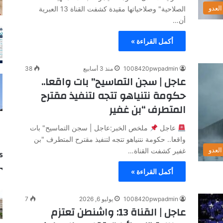
لعدو
الصلاحية" وصلاحياتها مقيدة كشفت القناة 13 العبرية
أن…
أكمل القراءة »
1008420pwpadmin
منذ 3 أسابيع
38
عاجل | سجن التماسيح” بات واقعا..
حكومة نتنياهو تتجه لتنفيذ مقترح
المتطرف “بن غفير
عاجل
ملخص الخبر:عاجل | سجن التماسيح" بات
واقعا.. حكومة نتنياهو تتجه لتنفيذ مقترح المتطرف "بن
لعدو
غفير كشفت القناة…
s
أكمل القراءة »
1008420pwpadmin
يوليو 6, 2026
7
عاجل | القناة 13: واشنطن تعتزم