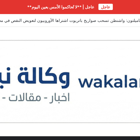
عاجل
عاجل | **لا تُحاكموا الأمس بعين اليوم**
اميلتون: واشنطن تسحب صواريخ باتريوت اشتراها الأوروبيون لتعويض النقص في مخ