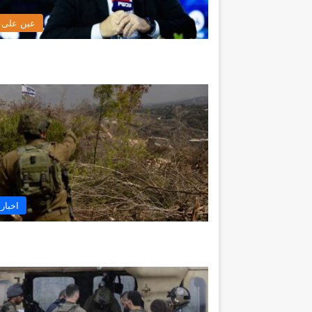
عين على ا
اخبار 