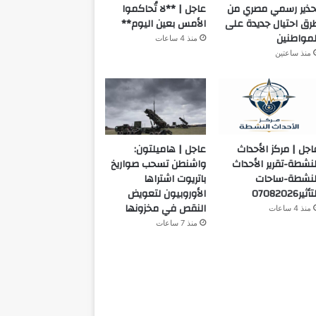
حذير رسمي مصري من
عاجل | **لا تُحاكموا
رق احتيال جديدة على
الأمس بعين اليوم**
لمواطنين
منذ 4 ساعات
منذ ساعتين
اجل | مركز الأحداث
عاجل | هاميلتون:
لنشطة-تقرير الأحداث
واشنطن تسحب صواريخ
لنشطة-ساحات
باتريوت اشتراها
أثير07082026
الأوروبيون لتعويض
النقص في مخزونها
منذ 4 ساعات
منذ 7 ساعات