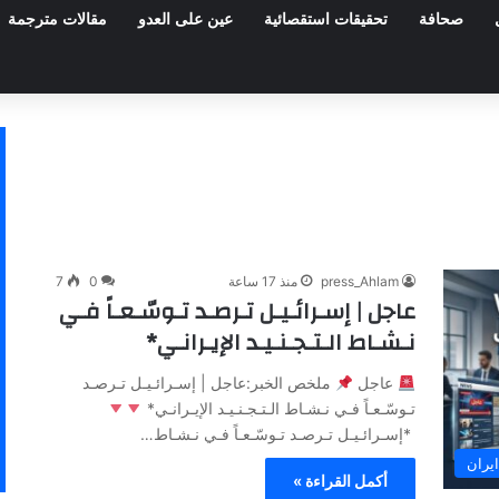
صحافة
تحقيقات استقصائية
عين على العدو
مقالات مترجمة
press_Ahlam
منذ 17 ساعة
0
7
عاجل | إسـرائـيـل تـرصـد تـوسّـعـاً فـي
نـشـاط الـتـجـنـيـد الإيـرانـي*
عاجل
ملخص الخبر:عاجل | إسـرائـيـل تـرصـد
تـوسّـعـاً فـي نـشـاط الـتـجـنـيـد الإيـرانـي*
*إسـرائـيـل تـرصـد تـوسّـعـاً فـي نـشـاط…
ايران
أكمل القراءة »