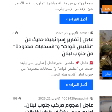
سمحا روتمان من مقابلة مباشرة: تجاوزت الخط الأحمر
لعدو
شنّ الإعلامي الإسرائيلي…
أكمل القراءة »
press 1
يونيو 22, 2026
8
عاجل | تقارير إسرائيلية: حديث عن
“تقليص قوات” و”انسحابات محدودة”
من جنوب لبنان
عاجل
ملخص الخبر:عاجل | تقارير إسرائيلية:
حديث عن “تقليص قوات” و”انسحابات محدودة” من
لبنان
جنوب لبنان أفادت هيئة البث…
أكمل القراءة »
1008420pwpadmin
يونيو 22, 2026
198
عاجل | هجوم مركب جنوب لبنان..