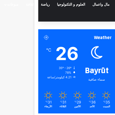
مال واعمال
العلوم و التكنولوجيا
رياضة
ثقافة
منوعات
Weather
26
℃
Bayrūt
35º - 26º
78%
4.21 كيلومتر/ساعة
سماء صافية
31
31
29
36
35
℃
℃
℃
℃
℃
السبت
الأحد
الأثنين
الثلاثاء
الأربعاء