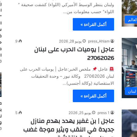
ر
ولبنان ينتظر الوسيط الأميركي (اللواء) كشفت صحيفة "
ا
اللواء" حسب معلومات من…
“
لعالم
ا
أكمل القراءة »
س
ف
ح
press_Ahlam
يونيو 28, 2026
9
عاجل | يوميات الحرب على لبنان
م
ا
27062026
عاجل
ملخص الخبر:عاجل | يوميات الحرب على
لبنان 27062026 وكالة نيوز – وحدة التحقيقات
الاستقصائية (وكالة أجنسي)…
بنان
أكمل القراءة »
ص
ب
press 1
يونيو 25, 2026
5
عاجل | بن غفير يهدد بهدم منازل
وTHAAD وw
جديدة في النقب ويثير موجة غضب