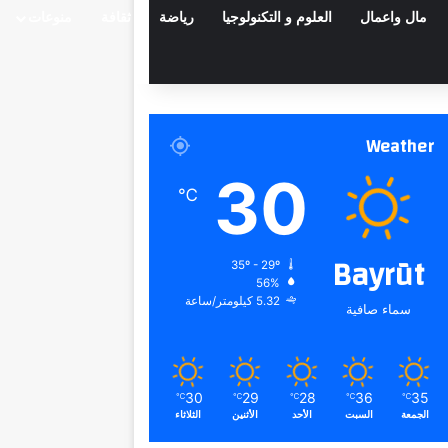
مال واعمال
العلوم و التكنولوجيا
رياضة
ثقافة
منوعات
Weather
30
℃
Bayrūt
35º - 29º
56%
5.32 كيلومتر/ساعة
سماء صافية
30
29
28
36
35
℃
℃
℃
℃
℃
الجمعة
السبت
الأحد
الأثنين
الثلاثاء