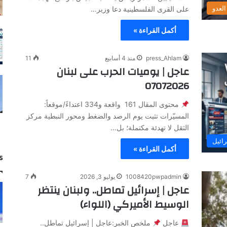
لعدو
على القرى الفلسطينية دعا وزير…
أكمل القراءة »
press_Ahlam
منذ 4 أسابيع
11
عاجل | يوميات الحرب على لبنان
07072026
محتوى المقال 161 واقعة و334 اعتداءً/موقعاً:
المسيّرات تثبت يوم الرصد والضغط ومحور النبطية مركز
الثقل لا تهدئة مكتملة؛ بل…
ائيل
أكمل القراءة »
s
1008420pwpadmin
يوليو 3, 2026
7
عاجل | إسرائيل تماطل.. ولبنان ينتظر
الوسيط الأميركي (اللواء)
عاجل
ملخص الخبر:عاجل | إسرائيل تماطل..