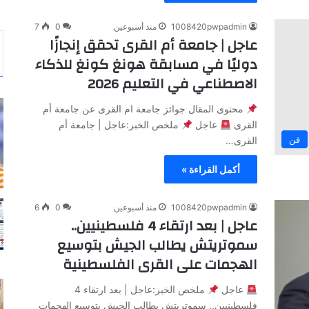
1008420pwpadmin
منذ أسبوعين
0
7
عاجل | جامعة أم القرى تحقق إنجازًا
دوليًا في مسابقة هونغ كونغ للذكاء
الاصطناعي في التعليم 2026
محتوى المقال جوائز جامعة ام القرى عن جامعة أم
القرى
عاجل
ملخص الخبر:عاجل | جامعة أم
فن
القرى…
أكمل القراءة »
1008420pwpadmin
منذ أسبوعين
0
6
عاجل | بعد ارتقاء 4 فلسطينيين..
سموتريتش يطالب الجيش بتوسيع
الهجمات على القرى الفلسطينية
عاجل
ملخص الخبر:عاجل | بعد ارتقاء 4
فلسطينيين.. سموتريتش يطالب الجيش بتوسيع الهجمات