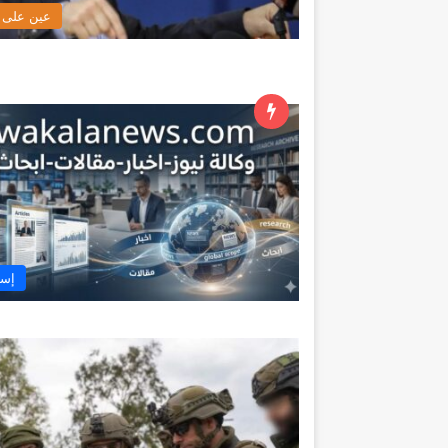
عين على ا
إسر