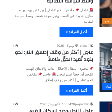
وسط سياسة انتقائية
عاجل
ملخص الخبر:عاجل | بن غفير يهدد بهدم
منازل جديدة في النقب ويثير موجة غضب وسط سياسة
لعدو
انتقائية…
أكمل القراءة »
press 1
يونيو 11, 2026
4
عاجل | أكثر من وقف إطلاق النار: نحو
بنود تُعيد الحقّ كاملاً
محتوى المقال الاحتلال الدائم والاتفاق الهدنة
المُجتزأة: خطأ استراتيجي
عاجل
ملخص
الخبر:عاجل | أكثر من وقف إطلاق…
لبنان
أكمل القراءة »
1008420pwpadmin
يونيو 5, 2026
7
عاجل | إنذار جديد لسكان القرى