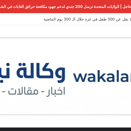
اجل | الولايات المتحدة ترسل 200 جندي لدعم جهود مكافحة حرائق الغابات في الشمال الغربي
ي غزة خلال الـ 300 يوم الماضية