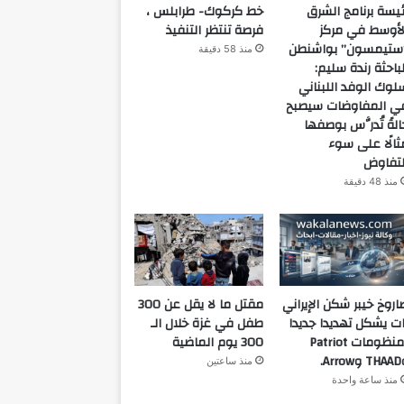
ئيسة برنامج الشرق
خط كركوك- طرابلس ،
لأوسط في مركز
فرصة تنتظر التنفيذ
ستيمسون” بواشنطن
منذ 58 دقيقة
لباحثة رندة سليم:
لوك الوفد اللبناني
ي المفاوضات سيصبح
الةً تُدرَّس بوصفها
ثالًا على سوء
لتفاوض
منذ 48 دقيقة
اروخ خيبر شكن الإيراني
مقتل ما لا يقل عن 300
ات يشكل تهديدا جديدا
طفل في غزة خلال الـ
لمنظومات Patriot
300 يوم الماضية
Arro.
منذ ساعتين
منذ ساعة واحدة