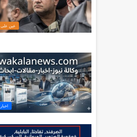
عين على ا
اخبار 