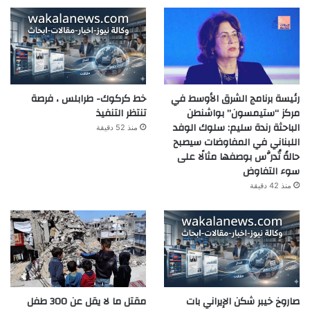
رئيسة برنامج الشرق الأوسط في
خط كركوك- طرابلس ، فرصة
مركز “ستيمسون” بواشنطن
تنتظر التنفيذ
الباحثة رندة سليم: سلوك الوفد
منذ 52 دقيقة
اللبناني في المفاوضات سيصبح
حالةً تُدرَّس بوصفها مثالًا على
سوء التفاوض
منذ 42 دقيقة
صاروخ خيبر شكن الإيراني بات
مقتل ما لا يقل عن 300 طفل