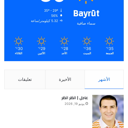
Bayrūt
35º - 29º
56%
5.32 كيلومتر/ساعة
سماء صافية
30
29
28
36
35
℃
℃
℃
℃
℃
الجمعة
السبت
الأحد
الأثنين
الثلاثاء
الأشهر
الأخيرة
تعليقات
عاجل | انظر انظر
يونيو 19, 2026