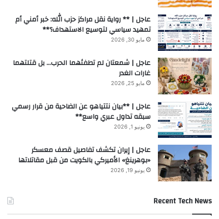
عاجل | ** رواية نقل مراكز حزب الله: خبر أمني أم
تمهيد سياسي لتوسيع الاستهداف؟**
مايو 30, 2026
عاجل | شمعتان لم تطفئهما الحرب… بل قتلتهما
غارات الغدر
مايو 25, 2026
عاجل | **بيان نتتياهو عن الضاحية من قرار رسمي
سبقه تداول عبري واسع**
يونيو 1, 2026
عاجل | إيران تكشف تفاصيل قصف معسكر
«بوهرينغ» الأميركي بالكويت من قبل مقاتلاتها
يونيو 19, 2026
Recent Tech News