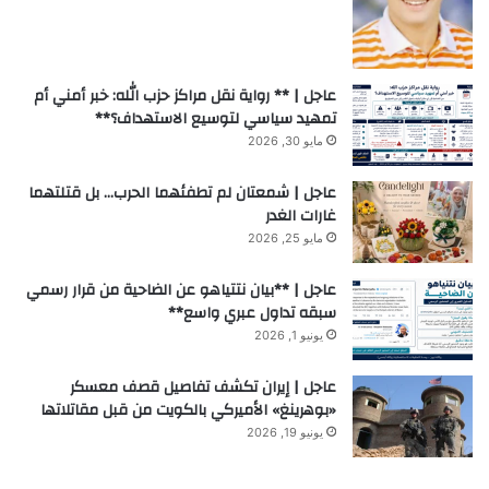
عاجل | ** رواية نقل مراكز حزب الله: خبر أمني أم
تمهيد سياسي لتوسيع الاستهداف؟**
مايو 30, 2026
عاجل | شمعتان لم تطفئهما الحرب… بل قتلتهما
غارات الغدر
مايو 25, 2026
عاجل | **بيان نتتياهو عن الضاحية من قرار رسمي
سبقه تداول عبري واسع**
يونيو 1, 2026
عاجل | إيران تكشف تفاصيل قصف معسكر
«بوهرينغ» الأميركي بالكويت من قبل مقاتلاتها
يونيو 19, 2026