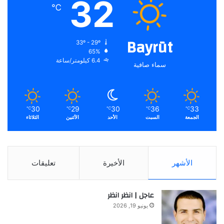
32
℃
Bayrūt
33º - 29º
65%
6.4 كيلومتر/ساعة
سماء صافية
30
29
30
36
33
℃
℃
℃
℃
℃
الجمعة
السبت
الأحد
الأثنين
الثلاثاء
الأشهر
الأخيرة
تعليقات
عاجل | انظر انظر
يونيو 19, 2026