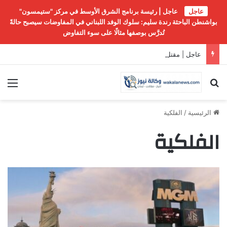
عاجل
عاجل | رئيسة برنامج الشرق الأوسط في مركز "ستيمسون"
بواشنطن الباحثة رندة سليم: سلوك الوفد اللبناني في المفاوضات سيصبح حالةً
تُدرَّس بوصفها مثالًا على سوء التفاوض
عاجل | مقتل ما لا يقل عن 300 طفل في غزة خلال الـ 300 يوم الماضية
بحث عن
الق
الرئيسية
/
الفلكية
الفلكية