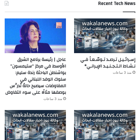
Recent Tech News
إسـرائـيـل تـرصـد تـوسّـعـاً فـي
عاجل | رئيسة برنامج الشرق
نـشـاط الـتـجـنـيـد الإيـرانـي*
الأوسط في مركز “ستيمسون”
بواشنطن الباحثة رندة سليم:
منذ 3 ساعات
سلوك الوفد اللبناني في
المفاوضات سيصبح حالةً تُدرَّس
بوصفها مثالًا على سوء التفاوض
منذ 3 ساعات