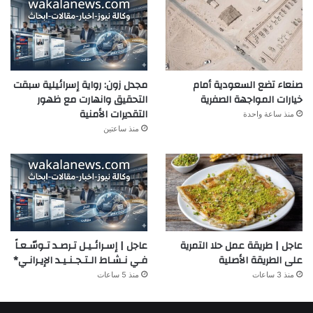
صنعاء تضع السعودية أمام
مجدل زون: رواية إسرائيلية سبقت
خيارات المواجهة الصفرية
التحقيق وانهارت مع ظهور
التقديرات الأمنية
منذ ساعة واحدة
منذ ساعتين
عاجل | طريقة عمل حلا التمرية
عاجل | إسـرائـيـل تـرصـد تـوسّـعـاً
على الطريقة الأصلية
فـي نـشـاط الـتـجـنـيـد الإيـرانـي*
منذ 3 ساعات
منذ 5 ساعات