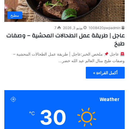
مطبخ
1008420pwpadmin
يونيو 3, 2026
7
عاجل | طريقة عمل الطحالات المحشية – وصفات
طبخ
عاجل
ملخص الخبر:عاجل | طريقة عمل الطحالات المحشية –
وصفات طبخ منال العالم عبد الله خضر…
أكمل القراءة »
Weather
30
℃