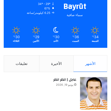
Bayrūt
34º - 29º
67%
6.25 كيلومتر/ساعة
سماء صافية
30
29
30
36
34
℃
℃
℃
℃
℃
الجمعة
السبت
الأحد
الأثنين
الثلاثاء
الأشهر
الأخيرة
تعليقات
عاجل | انظر انظر
يونيو 19, 2026