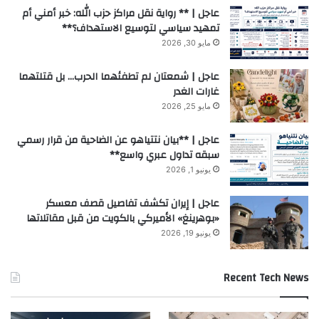
عاجل | ** رواية نقل مراكز حزب الله: خبر أمني أم
تمهيد سياسي لتوسيع الاستهداف؟**
مايو 30, 2026
عاجل | شمعتان لم تطفئهما الحرب… بل قتلتهما
غارات الغدر
مايو 25, 2026
عاجل | **بيان نتتياهو عن الضاحية من قرار رسمي
سبقه تداول عبري واسع**
يونيو 1, 2026
عاجل | إيران تكشف تفاصيل قصف معسكر
«بوهرينغ» الأميركي بالكويت من قبل مقاتلاتها
يونيو 19, 2026
Recent Tech News