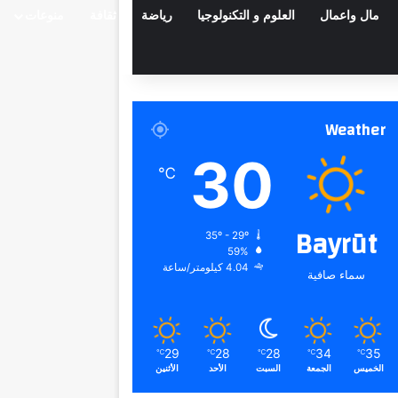
مال واعمال
العلوم و التكنولوجيا
رياضة
ثقافة
منوعات
Weather
30
℃
Bayrūt
35º - 29º
59%
4.04 كيلومتر/ساعة
سماء صافية
29
28
28
34
35
℃
℃
℃
℃
℃
الخميس
الجمعة
السبت
الأحد
الأثنين