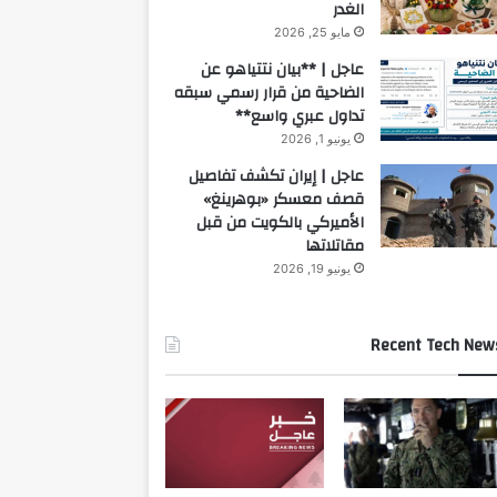
الغدر
مايو 25, 2026
عاجل | **بيان نتتياهو عن
الضاحية من قرار رسمي سبقه
تداول عبري واسع**
يونيو 1, 2026
عاجل | إيران تكشف تفاصيل
قصف معسكر «بوهرينغ»
الأميركي بالكويت من قبل
مقاتلاتها
يونيو 19, 2026
Recent Tech New