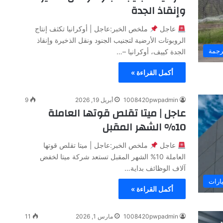
وإنقاذ الجدة
عاجل
ملخص الخبر:عاجل | أوكرانيا تكثف إنتاج
الروبوتات الأرضية لتجنيب الجنود ونقل الذخيرة وإنقاذ
رجمة
الجدة كييف، أوكرانيا –…
أكمل القراءة »
1008420pwpadmin
أبريل 19, 2026
9
عاجل | ميتا تقلص قوتها العاملة
10% الشهر المقبل
عاجل
ملخص الخبر:عاجل | ميتا تقلص قوتها
العاملة 10% الشهر المقبل تستعد شركة ميتا لخفض
آلاف الوظائف بداية…
ارات
أكمل القراءة »
1008420pwpadmin
مارس 1, 2026
11