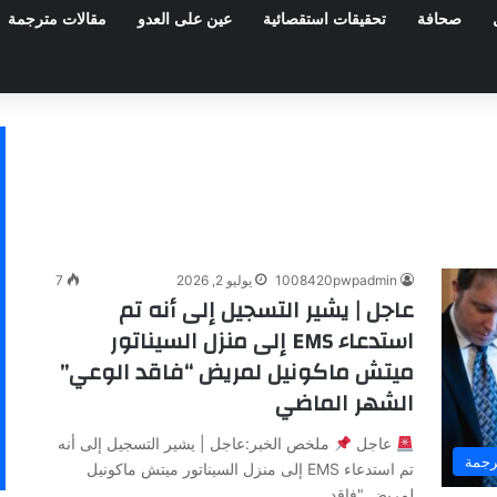
صحافة
تحقيقات استقصائية
عين على العدو
مقالات مترجمة
1008420pwpadmin
يوليو 2, 2026
7
عاجل | يشير التسجيل إلى أنه تم
استدعاء EMS إلى منزل السيناتور
ميتش ماكونيل لمريض “فاقد الوعي”
الشهر الماضي
عاجل
ملخص الخبر:عاجل | يشير التسجيل إلى أنه
رجمة
تم استدعاء EMS إلى منزل السيناتور ميتش ماكونيل
لمريض "فاقد…