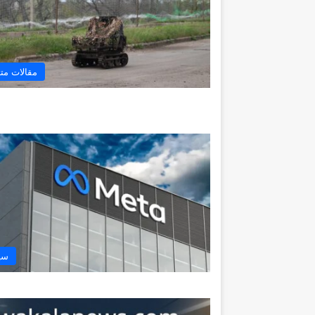
مقالات مت
سي