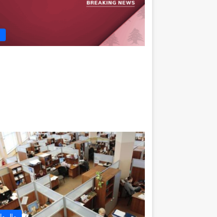
ع
مال وا