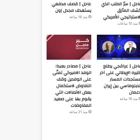
اجل | سرّ الطلب الذي
عاجل | قصف مدفعي
شف المأزق
يستهدف مجدل زون
لاستراتيجي الأمريكي
منذ 16 ساعة
منذ 10 ساعات
اجل | عراقجي يطلع
عاجل | مصادر بعبدا:
ظيره الإيطالي على آخر
الوفد الاميركي تمنّى
ستجدات المسار
على الوفدين وقف
لدبلوماسي بين إيران
التفاوض لاستكمال
عمان
بعض الاتصالات التي
يقوم بها على صعيد
منذ 16 ساعة
المفاوضات
منذ 21 ساعة