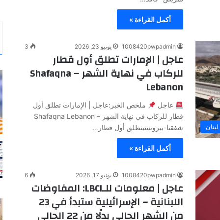
أكمل القراءة »
1008420pwpadmin
يونيو 23, 2026
3
عاجل | الإمارات تطلق أول قطار
للركاب في نهاية الشهر – Shafaqna
Lebanon
عاجل
ملخص الخبر:عاجل | الإمارات تطلق أول
قطار للركاب في نهاية الشهر – Shafaqna Lebanon
لبنان
شفقنا-بيروتسينطلق أول قطار…
أكمل القراءة »
1008420pwpadmin
يونيو 17, 2026
6
عاجل | معلومات للـLBCI: المفاوضات
اللبنانية – الإسرائيلية ستبدأ في 23
من الشهر الحالي بدلًا من 22 الحالي