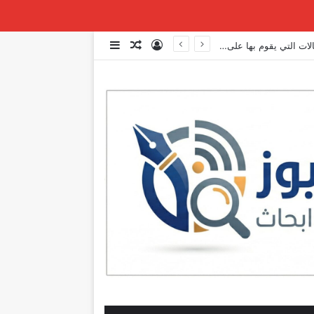
تسجيل الدخول
مقال عشوائي
إضافة عمود جانبي
عاجل | مصادر بعبدا: الوفد الاميركي تمنّى على الوفدين وقف التفاوض لاستكمال بعض الاتصالات التي يقوم بها على صعيد المفاوضات