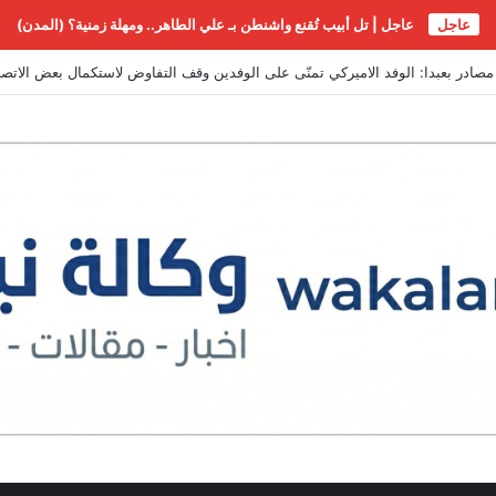
عاجل
عاجل | تل أبيب تُقنع واشنطن بـ علي الطاهر.. ومهلة زمنية؟ (المدن)