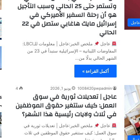
وتستمر حتى 25 الحالي وسبب التأجيل
هو أن رحلة السفير الأميركي في
إسرائيل مايك هاغابي ستصل في 22
اجل
الحالي
عاجل
ملخص الخبر:عاجل | معلومات للـLBCI:
المفاوضات اللبنانية – الإسرائيلية ستبدأ في 23 من
الشهر الحالي بدلًا من…
أكمل القراءة »
1008420pwpadmin
يونيو 1, 2026
4
عاجل | تعديلات ثورية في سوق
s
العمل: كيف ستتغير حقوق الموظفين
في ثلاث ولايات رئيسية هذا الشهر؟
عاجل
ملخص الخبر:عاجل | تعديلات ثورية في
سوق العمل: كيف ستتغير حقوق الموظفين في ثلاث
عمال
ولايات رئيسية هذا…