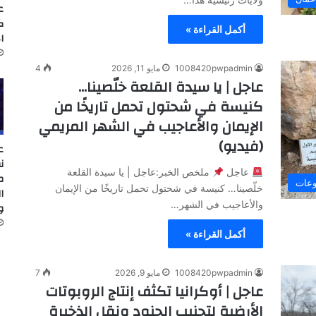
ع
ك
أكمل القراءة »
ا
1008420pwpadmin
مايو 11, 2026
4
عاجل | يا سيدة القلعة خلّصينا…
كنيسة في شحتول تحمل تاريخًا من
الإيمان والأعاجيب في الشهر المريمي
(فيديو)
ع
ن
عاجل
ملخص الخبر:عاجل | يا سيدة القلعة
م
وعات
خلّصينا… كنيسة في شحتول تحمل تاريخًا من الإيمان
ا
والأعاجيب في الشهر…
و
أكمل القراءة »
1008420pwpadmin
مايو 9, 2026
7
عاجل | أوكرانيا تكثف إنتاج الروبوتات
الأرضية لتجنيب الجنود ونقل الذخيرة