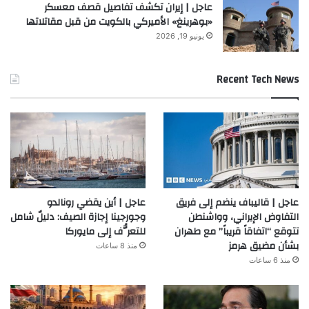
عاجل | إيران تكشف تفاصيل قصف معسكر
«بوهرينغ» الأميركي بالكويت من قبل مقاتلاتها
يونيو 19, 2026
Recent Tech News
عاجل | قاليباف ينضم إلى فريق
عاجل | أين يقضي رونالدو
التفاوض الإيراني، وواشنطن
وجورجينا إجازة الصيف: دليلٌ شامل
تتوقع “اتفاقاً قريباً” مع طهران
للتعرُّف إلى مايوركا
بشأن مضيق هرمز
منذ 8 ساعات
منذ 6 ساعات