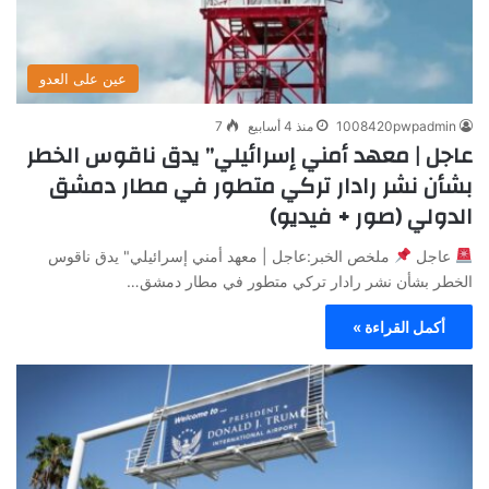
عين على العدو
1008420pwpadmin
منذ 4 أسابيع
7
عاجل | معهد أمني إسرائيلي” يدق ناقوس الخطر
بشأن نشر رادار تركي متطور في مطار دمشق
الدولي (صور + فيديو)
عاجل
ملخص الخبر:عاجل | معهد أمني إسرائيلي" يدق ناقوس
الخطر بشأن نشر رادار تركي متطور في مطار دمشق…
أكمل القراءة »