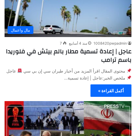
مال واعمال
1008420pwpadmin
منذ 4 أسابيع
7
عاجل | إعادة تسمية مطار بالم بيتش في فلوريدا
باسم ترامب
محتوى المقال اقرأ المزيد من أخبار طيران سي إن بي سي
عاجل
ملخص الخبر:عاجل | إعادة تسمية…
أكمل القراءة »