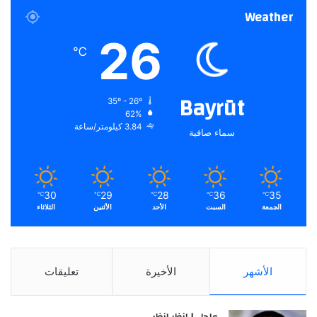
Weather
26
℃
Bayrūt
35º - 26º
62%
3.84 كيلومتر/ساعة
سماء صافية
30
29
28
36
35
℃
℃
℃
℃
℃
الجمعة
السبت
الأحد
الأثنين
الثلاثاء
الأشهر
الأخيرة
تعليقات