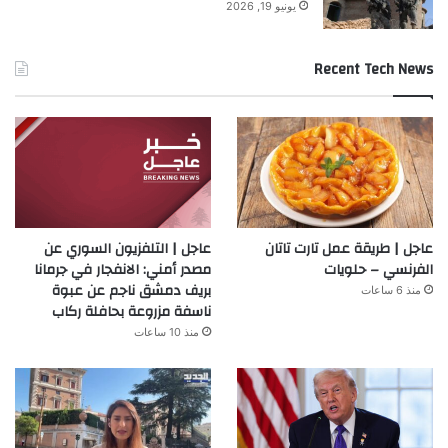
يونيو 19, 2026
Recent Tech News
عاجل | طريقة عمل تارت تاتان
عاجل | التلفزيون السوري عن
الفرنسي – حلويات
مصدر أمني: الانفجار في جرمانا
بريف دمشق ناجم عن عبوة
منذ 6 ساعات
ناسفة مزروعة بحافلة ركاب
منذ 10 ساعات