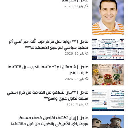
عاجل | انظر انظر
يونيو 19, 2026
عاجل | ** رواية نقل مراكز حزب الله: خبر أمني أم
تمهيد سياسي لتوسيع الاستهداف؟**
مايو 30, 2026
عاجل | شمعتان لم تطفئهما الحرب… بل قتلتهما
غارات الغدر
مايو 25, 2026
عاجل | **بيان نتتياهو عن الضاحية من قرار رسمي
سبقه تداول عبري واسع**
يونيو 1, 2026
عاجل | إيران تكشف تفاصيل قصف معسكر
«بوهرينغ» الأميركي بالكويت من قبل مقاتلاتها