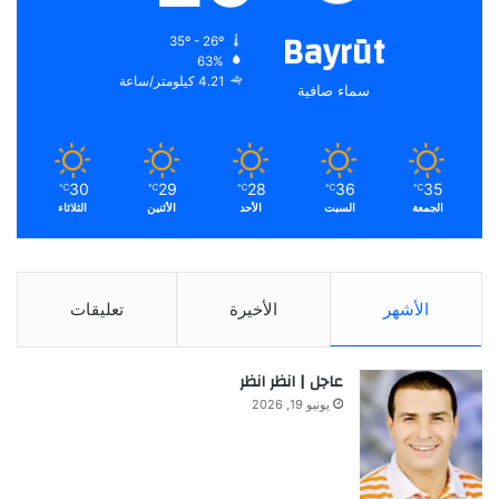
Bayrūt
35º - 26º
63%
4.21 كيلومتر/ساعة
سماء صافية
30
29
28
36
35
℃
℃
℃
℃
℃
الجمعة
السبت
الأحد
الأثنين
الثلاثاء
الأشهر
الأخيرة
تعليقات
عاجل | انظر انظر
يونيو 19, 2026