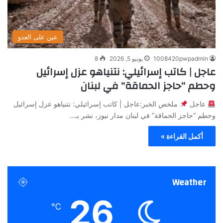
عين على العدو
1008420pwpadmin
يونيو 5, 2026
8
عاجل | كاتب إسرائيلي: نتنياهو عزل إسرائيل
وحطم “حاجز الحماقة” في لبنان
عاجل
ملخص الخبر:عاجل | كاتب إسرائيلي: نتنياهو عزل إسرائيل
وحطم “حاجز الحماقة” في لبنان مدار نيوز، نشر بـ…
أكمل القراءة »
Weather
26
℃