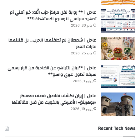
عاجل | ** رواية نقل مراكز حزب الله: خبر أمني أم
تمهيد سياسي لتوسيع الاستهداف؟**
مايو 30, 2026
عاجل | شمعتان لم تطفئهما الحرب… بل قتلتهما
غارات الغدر
مايو 25, 2026
عاجل | **بيان نتتياهو عن الضاحية من قرار رسمي
سبقه تداول عبري واسع**
يونيو 1, 2026
عاجل | إيران تكشف تفاصيل قصف معسكر
«بوهرينغ» الأميركي بالكويت من قبل مقاتلاتها
يونيو 19, 2026
Recent Tech News