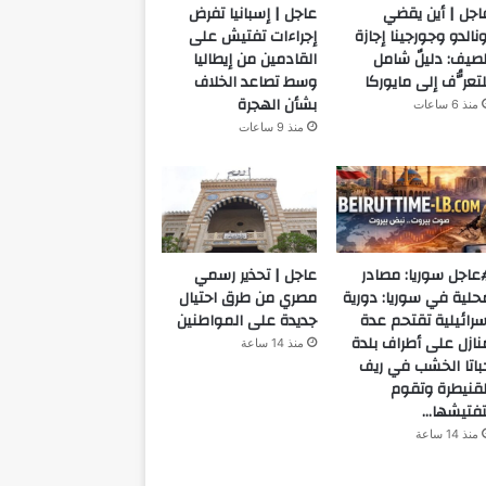
اجل | أين يقضي
عاجل | إسبانيا تفرض
ونالدو وجورجينا إجازة
إجراءات تفتيش على
لصيف: دليلٌ شامل
القادمين من إيطاليا
لتعرُّف إلى مايوركا
وسط تصاعد الخلاف
بشأن الهجرة
منذ 6 ساعات
منذ 9 ساعات
عاجل سوريا: مصادر
عاجل | تحذير رسمي
حلية في سوريا: دورية
مصري من طرق احتيال
سرائيلية تقتحم عدة
جديدة على المواطنين
نازل على أطراف بلدة
منذ 14 ساعة
باتا الخشب في ريف
لقنيطرة وتقوم
تفتيشها…
منذ 14 ساعة