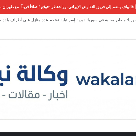
 قاليباف ينضم إلى فريق التفاوض الإيراني، وواشنطن تتوقع "اتفاقاً قريباً" مع طهرا
حذير رسمي مصري من طرق احتيال جديدة على المواطنين