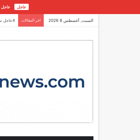
عاجل
عاجل |
السبت, أغسطس 8 2026
اخر المقالات
عاجل | ت