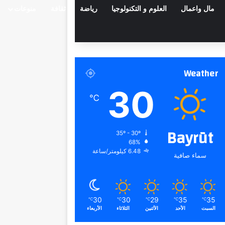
مال واعمال
العلوم و التكنولوجيا
رياضة
ثقافة
منوعات
Weather
30
℃
Bayrūt
35º - 30º
68%
6.48 كيلومتر/ساعة
سماء صافية
30
30
29
35
35
℃
℃
℃
℃
℃
السبت
الأحد
الأثنين
الثلاثاء
الأربعاء