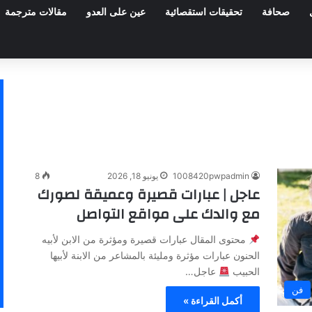
صحافة
تحقيقات استقصائية
عين على العدو
مقالات مترجمة
1008420pwpadmin
يونيو 18, 2026
8
عاجل | عبارات قصيرة وعميقة لصورك
مع والدك على مواقع التواصل
محتوى المقال عبارات قصيرة ومؤثرة من الابن لأبيه
الحنون عبارات مؤثرة ومليئة بالمشاعر من الابنة لأبيها
الحبيب
عاجل…
فن
أكمل القراءة »