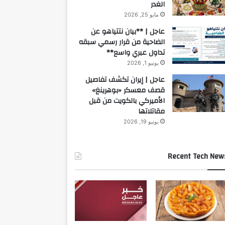
الغدر
مايو 25, 2026
عاجل | **بيان نتتياهو عن
الضاحية من قرار رسمي سبقه
تداول عبري واسع**
يونيو 1, 2026
عاجل | إيران تكشف تفاصيل
قصف معسكر «بوهرينغ»
الأميركي بالكويت من قبل
مقاتلاتها
يونيو 19, 2026
Recent Tech New