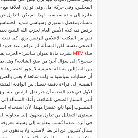
المجلس، وفي حركة أمل، وفي توازن العلاقة مع حز
عابرة إلى مادة سياسية. لهذا، لم يكن التداول ع
تمسك بمفصل دستوري وسياسي شديد الحساسية،
يرفض فيه كلام الأمين العام لحزب الله الشيخ ن
نفي من المكتب الإعلامي للرئيس بري، كما نفت «ال
الصحي نفسه. لكن المسألة لم تتوقف عند حدود ا
قناة
MTV
نشرت مادة بعنوان مباشر: «الحزب يفبر
صحيح؟ إلى سؤال آخر: من صنع الشائعة؟ وهل يم
بين السؤالين مسافة تحقيقية لا يجوز اختصارها. ف
إ
أن حسابات سياسية تداولت شائعة لا يعني بالضرور
القضية إلى قراءة دقيقة تفصل بين الواقعة المثبتة
الأول في هذه القضية أن خبر نقل الرئيس نبيه بر
أنهى المسار الصحي للشائعة، وأعاد المسألة إلى 
المنسوب إليها تابع عنصرًا مهمًا، لأن استخدام 
مستوى التضليل من تداول مجهول إلى محاولة إلباس ال
في أثره. عندما تُنسب معلومة إلى وسيلة معروفة،
يسأل كثيرون عن الرابط الأصلي، ولا يدققون في ا
وهكذا تصبح الصورة المزوّرة أكثر فعالية من من