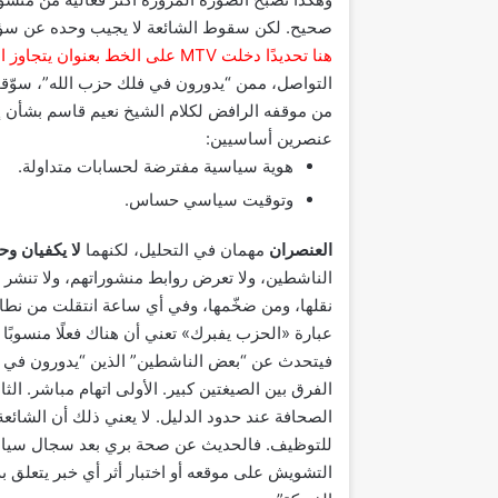
صحيح. لكن سقوط الشائعة لا يجيب وحده عن سؤ
هنا تحديدًا دخلت MTV على الخط بعنوان يتجاوز النفي إلى الاتهام
التواصل، ممن “يدورون في فلك حزب الله”، سوّق
عنصرين أساسيين:
هوية سياسية مفترضة لحسابات متداولة.
وتوقيت سياسي حساس.
العنصران
مهمان في التحليل، لكنهما
لا يكفيان و
الناشطين، ولا تعرض روابط منشوراتهم، ولا تنشر ل
نقلها، ومن ضخّمها، وفي أي ساعة انتقلت من نطاق
عبارة «الحزب يفبرك» تعني أن هناك فعلًا منسوبً
فيتحدث عن “بعض الناشطين” الذين “يدورون في 
الفرق بين الصيغتين كبير. الأولى اتهام مباشر. ا
الصحافة عند حدود الدليل. لا يعني ذلك أن الشائعة
للتوظيف. فالحديث عن صحة بري بعد سجال سياسي
التشويش على موقعه أو اختبار أثر أي خبر يتعلق ب