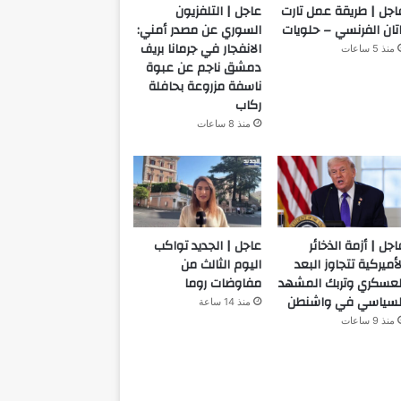
اجل | طريقة عمل تارت
عاجل | التلفزيون
اتان الفرنسي – حلويات
السوري عن مصدر أمني:
الانفجار في جرمانا بريف
منذ 5 ساعات
دمشق ناجم عن عبوة
ناسفة مزروعة بحافلة
ركاب
منذ 8 ساعات
اجل | أزمة الذخائر
عاجل | الجديد تواكب
لأميركية تتجاوز البعد
اليوم الثالث من
لعسكري وتربك المشهد
مفاوضات روما
لسياسي في واشنطن
منذ 14 ساعة
منذ 9 ساعات