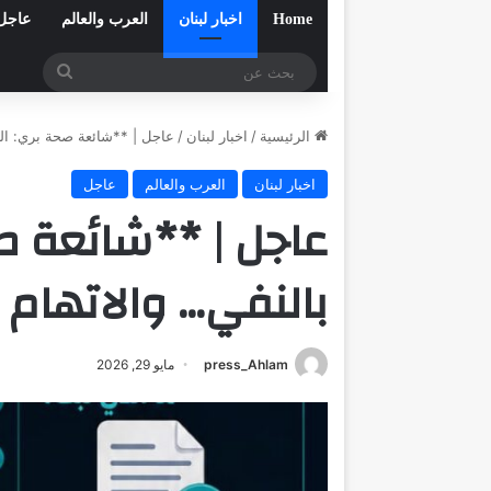
Home
اخبار لبنان
العرب والعالم
عاجل
بحث
عن
الرئيسية
/
اخبار لبنان
/
عاجل | **شائعة صحة بري: الخ
اخبار لبنان
العرب والعالم
عاجل
عاجل | **شائعة ص
بالنفي… والاتهام 
press_Ahlam
مايو 29, 2026