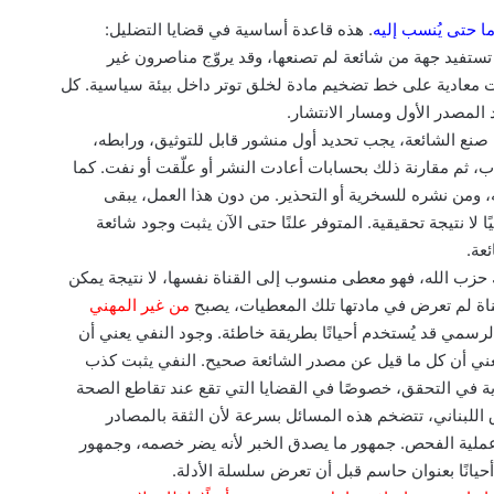
ما حتى يُنسب إليه
. هذه قاعدة أساسية في قضايا التضليل:
ستفيد جهة من شائعة لم تصنعها، وقد يروّج مناصرون غير
ات معادية على خط تضخيم مادة لخلق توتر داخل بيئة سياسية. كل
المصدر الأول ومسار الانتشار.
صنع الشائعة، يجب تحديد أول منشور قابل للتوثيق، ورابطه،
، ثم مقارنة ذلك بحسابات أعادت النشر أو علّقت أو نفت. كما
 ومن نشره للسخرية أو التحذير. من دون هذا العمل، يبقى
لا نتيجة تحقيقية. المتوفر علنًا حتى الآن يثبت وجود شائعة
عة.
ب الله، فهو معطى منسوب إلى القناة نفسها، لا نتيجة يمكن
لقناة لم تعرض في مادتها تلك المعطيات، يصبح
من غير المهني
 الرسمي قد يُستخدم أحيانًا بطريقة خاطئة. وجود النفي يعني أن
يعني أن كل ما قيل عن مصدر الشائعة صحيح. النفي يثبت كذب
ة في التحقق، خصوصًا في القضايا التي تقع عند تقاطع الصحة
 اللبناني، تتضخم هذه المسائل بسرعة لأن الثقة بالمصادر
ملية الفحص. جمهور ما يصدق الخبر لأنه يضر خصمه، وجمهور
حيانًا بعنوان حاسم قبل أن تعرض سلسلة الأدلة.