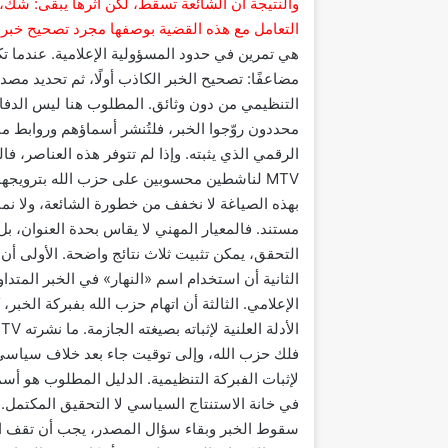
والنتيجة أن الشائعة تسقط، لكن أثرها يبقى: شك، ا
التعامل مع هذه القضية بوصفها مجرد تصحيح خبر.
هي تمرين في حدود المسؤولية الإعلامية. عندما 
مضاعفًا: تصحيح الخبر الكاذب أولًا، ثم تحديد مصدر
التنظيمي من دون وثائق. المطلوب هنا ليس الدفا
محددون روّجوا الخبر، فلتُنشر أسماؤهم وروابط م
الرقمي الذي يثبته. وإذا لم تتوفر هذه العناصر، ف
MTV لناشطين محسوبين على حزب الله بترويجها
بهذه الصياغة لا نخفف من خطورة الشائعة، ولا نمنحه
مستند. فالمعيار المهني لا يقاس بحدة العنوان، ب
التحقق، يمكن تثبيت ثلاث نتائج واضحة. الأولى أ
الثانية أن استخدام اسم «النهار» في الخبر المت
فلك حزب الله، وإلى توقيت جاء بعد خلاف سياسي 
لإثبات الفبركة التنظيمية. الدليل المطلوب هو أس
في خانة الاستنتاج السياسي لا التحقيق المكتمل. 
سقوط الخبر وبقاء سؤال المصدر، يجب أن تقف الص