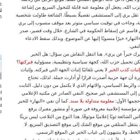
ع
ب الله، يجعل أي معلومة عنه قابلة للتحول السريع من إشاعة
ت
ن نقل بري إلى المستشفى تفصيلًا بسيطًا. الشائعة طاولت شخصية
 وجاءت في توقيت سياسي متوتر بعد موقف منسوب إلى بري
عيم قاسم عن إسقاط الحكومة في الشارع. خلال وقت قصير، صدر
نهار» خبرًا منسوبًا إليها عن الموضوع. وبذلك سقط الادعاء
لنفي.
ك خبراً عن بري». هنا انتقل النقاش من سؤال: هل الخبر
كن تحميل حزب الله، كجهة سياسية وتنظيمية، مسؤولية
فبركتها
؟
ثبات كذب الخبر
لا يعني تلقائيًا إثبات الجهة التي فبركته. وإثبات
ة أن جهة حزبية أصدرت قرارًا أو أدارت حملة. لذلك، تحتاج
ع
، والربط السياسي، والاتهام الذي لا يكتمل من دون دليل. الثابت
ا
ي إلى المستشفى غير صحيح. النفي الصادر عن مكتبه الإعلامي
ا
حجمها الأول:
معلومة متداولة بلا سند
. كما أن نفي «النهار» للخبر
ا
اسم مؤسسة إعلامية معروفة في صورة أو منشور مفبرك يرفع
شائعة ثوبًا إعلاميًا موثوقًا. هذا النوع من التلاعب ليس بريئًا
 ينتقل المتلقي من موقع الشك إلى موقع التصديق السريع. لا
لخط، ولا ينتبهون إلى غياب الخبر عن الموقع الرسمي.
شور مجهول، لأنها تستعير سمعة مؤسسة حقيقية لتسويق خبر غير