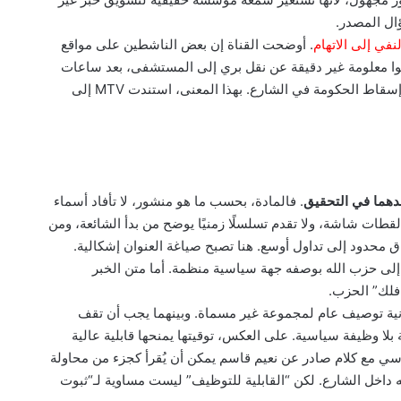
ال المصدر.
. أوضحت القناة إن بعض الناشطين على مواقع
وا معلومة غير دقيقة عن نقل بري إلى المستشفى، بعد ساعات
من موقفه الرافض لكلام الشيخ نعيم قاسم بشأن إسقاط الحكومة في الشارع. بهذا المعنى، استندت MTV إلى
حدهما في التحقيق
. فالمادة، بحسب ما هو منشور، لا تأفاد أسماء
قطات شاشة، ولا تقدم تسلسلًا زمنيًا يوضح من بدأ الشائعة، ومن
 محدود إلى تداول أوسع. هنا تصبح صياغة العنوان إشكالية.
ا إلى حزب الله بوصفه جهة سياسية منظمة. أما متن الخبر
فلك” الحزب.
لثانية توصيف عام لمجموعة غير مسماة. وبينهما يجب أن تقف
 بلا وظيفة سياسية. على العكس، توقيتها يمنحها قابلية عالية
 مع كلام صادر عن نعيم قاسم يمكن أن يُقرأ كجزء من محاولة
ه داخل الشارع. لكن “القابلية للتوظيف” ليست مساوية لـ“ثبوت