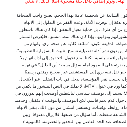
تهام، وتوتر إضافي داخل بيئة مشحونة أصلًا. لذلك، لا ينبغي
تكون الشائعة عن شخصية عامة بهذا الحجم، يصبح واجب الصحافة
ه بدقة إن توفرت الأدلة، وعدم القفز من التداول إلى الاتهام
ع عن أي طرف، بل حماية معيار التحقق. إذا كان هناك ناشطون
نشوراتهم وتوقيتها. وإذا كان هناك نمط منسق، فليُعرض المسار
الصياغة الدقيقة تكون: “شائعة كاذبة عن صحة بري، واتهام من
، من دون نشر أدلة تفصيلية تسمح بتثبيت المسؤولية التنظيمية”.
ا براءة سياسية. لكننا نمنع تحويل التحقيق إلى أداة اتهام بلا
ل بقدرته على الصمود أمام سؤال بسيط: أين الدليل؟ في نهاية
ن خبر نقل نبيه بري إلى المستشفى غير صحيح ومنفي رسميًا.
داول، بحسب نفي المؤسسة، يدخل في باب التضليل عبر الانتحال
الإعلامي. الثالثة أن اتهام حزب الله بفبركة الخبر، كما ورد في عنوان MTV، لا يملك في النص المنشور ما يكفي من
الأدلة العلنية لإثباته بصيغته الجازمة. ما نشرته MTV يستند إلى توصيف سياسي لناشطين أوضحت إنهم يدورون في
حول كلام نعيم قاسم. لكن التوصيف والتوقيت لا يكفيان وحدهما
ماء، روابط، توقيتات، وتسلسل انتشار. من دون ذلك، يبقى الاتهام
الشائعة سقطت. أما سؤال من صنعها، فلا يزال مفتوحًا. وبين
حافة عند الحد الفاصل بين التحقق والخصومة. فالمهنية لا