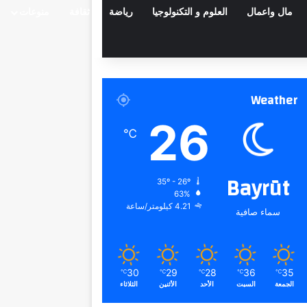
مال واعمال
العلوم و التكنولوجيا
رياضة
ثقافة
منوعات
Weather
26
℃
Bayrūt
35º - 26º
63%
4.21 كيلومتر/ساعة
سماء صافية
30
29
28
36
35
℃
℃
℃
℃
℃
الجمعة
السبت
الأحد
الأثنين
الثلاثاء