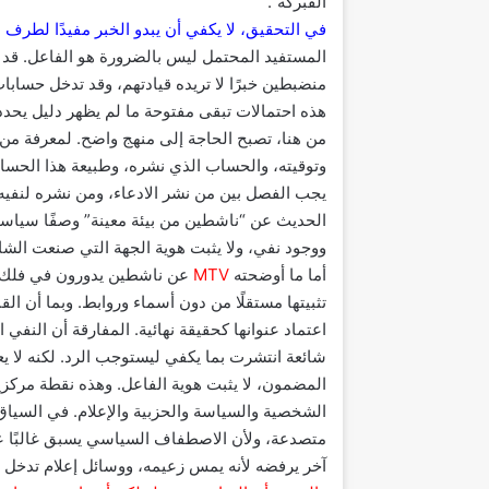
الفبركة”.
في التحقيق، لا يكفي أن يبدو الخبر مفيدًا لطرف 
المستفيد المحتمل ليس بالضرورة هو الفاعل. قد ت
منضبطين خبرًا لا تريده قيادتهم، وقد تدخل حساب
هذه احتمالات تبقى مفتوحة ما لم يظهر دليل يحدد 
من هنا، تصبح الحاجة إلى منهج واضح. لمعرفة من 
وتوقيته، والحساب الذي نشره، وطبيعة هذا الحساب
يجب الفصل بين من نشر الادعاء، ومن نشره لنفيه،
الحديث عن “ناشطين من بيئة معينة” وصفًا سياسيًا 
ووجود نفي، ولا يثبت هوية الجهة التي صنعت الشائ
أما ما أوضحته
MTV
عن ناشطين يدورون في فلك حز
تثبيتها مستقلًا من دون أسماء وروابط. وبما أن ا
اعتماد عنوانها كحقيقة نهائية. المفارقة أن النفي
شائعة انتشرت بما يكفي ليستوجب الرد. لكنه لا 
المضمون، لا يثبت هوية الفاعل. وهذه نقطة مركزي
الشخصية والسياسة والحزبية والإعلام. في السياق
متصدعة، ولأن الاصطفاف السياسي يسبق غالبًا ع
آخر يرفضه لأنه يمس زعيمه، ووسائل إعلام تدخل أ