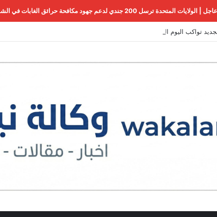
اجل | الولايات المتحدة ترسل 200 جندي لدعم جهود مكافحة حرائق الغابات في الشمال الغربي
جديد تواكب اليوم الثالث من مفاوضات روما