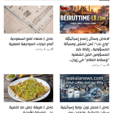
#عاجل وسائل إعلام إسرائيليّة:
عاجل | صنعاء تضع السعودية
“واي-نت”: ثمن الفشل ومسألة
أمام خيارات المواجهة الصفرية
المسؤولية… إقالة كبار
منذ 8 ساعات
المسؤولين الذين انشغلوا
“بإسقاط النظام” في إيران…
منذ 7 ساعات
عاجل | مجدل زون: رواية إسرائيلية
عاجل | طريقة عمل حلا التمرية
سبقت التحقيق وانهارت مع
على الطريقة الأصلية