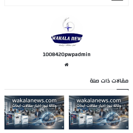
1008420pwpadmin
موق
ع
مقالات ذات صلة
الوي
ب