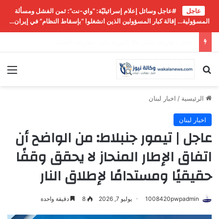
عاجل
#عاجل وسائل إعلام إسرائيليّة: “واي-نت”: ثمن الفشل ومسألة
المسؤولية… إقالة كبار المسؤولين الذين انشغلوا “بإسقاط النظام” في إيران…
عاجل | إسـرائـيـل تـرصـد تـوسّـعـاً فـي نـشـاط الـتـجـنـيـد الإيـرانـي*
بحث عن
الق
الرئيسية
/
اخبار لبنان
اخبار لبنان
عاجل | تيمور جنبلاط: من الواضح أن
اتفاق الإطار المنحاز لا يحقق وقفًا
حقيقيًا ومستدامًا لإطلاق النار
1008420pwpadmin
يوليو 7, 2026
8
دقيقة واحدة