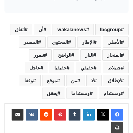
lbcgroup
wakalanews
أن
اتفاق
الأصلي
الإطار
المحتوى
المصدر
المنحاز
النار
الواضح
تيمور
جنبلاط
حقيقي
حقيقيا
عاجل
لإطلاق
لا
من
موقع
وقفا
ومستدام
ومستداما
يحقق
لينكدإن
‏Tumblr
بينتيريست
‏Reddit
‏VKontakte
مشاركة عبر البريد
طباعة