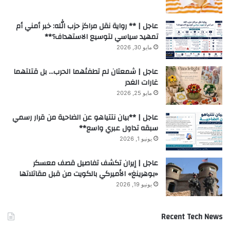
عاجل | ** رواية نقل مراكز حزب الله: خبر أمني أم
تمهيد سياسي لتوسيع الاستهداف؟**
مايو 30, 2026
عاجل | شمعتان لم تطفئهما الحرب… بل قتلتهما
غارات الغدر
مايو 25, 2026
عاجل | **بيان نتتياهو عن الضاحية من قرار رسمي
سبقه تداول عبري واسع**
يونيو 1, 2026
عاجل | إيران تكشف تفاصيل قصف معسكر
«بوهرينغ» الأميركي بالكويت من قبل مقاتلاتها
يونيو 19, 2026
Recent Tech News