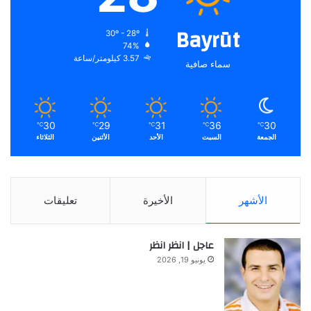
Bayrūt
30º - 28º
74%
3.57 كيلومتر/ساعة
سماء صافية
30
29
31
36
30
℃
℃
℃
℃
℃
الجمعة
السبت
الأحد
الأثنين
الثلاثاء
الأشهر
الأخيرة
تعليقات
عاجل | انظر انظر
يونيو 19, 2026