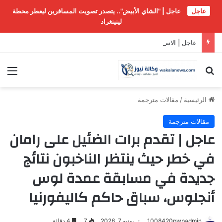
عاجل
عاجل | "الشاي الأبيض".. يتصدر تصويت المسافرين ليعطر محطة
لينينغراد
عاجل | الاستعمار عبر التاريخ: من احتلال الأرض إلى استعمار الإنسان
بحث عن
الق
الرئيسية
/
مقالات مترجمة
مقالات مترجمة
عاجل | تقدم برات الضئيل على رامان
في خطر حيث ينتظر الناخبون نتائج
جديدة في مسابقة عمدة لوس
أنجلوس، سباق حاكم كاليفورنيا
1008420pwpadmin
يونيو 7, 2026
7
4 دقائق