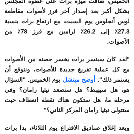
الخميس، ضاقت ميزة برات على عضوة المجلس
بشكل أكبر بعد إصدار آخر فرز لأصوات مقاطعة
لوس أنجلوس يوم السبت، مع ارتفاع برات بنسبة
27.3٪ إلى 26.2٪ لرامين مع فرز 78٪ من
الأصوات.
"لقد كان سبنسر برات يخسر حصته من الأصوات
مع كل عملية تفريغ جديدة للأصوات، ونتوقع أن
يستمر ذلك".
أوضح ميتشل
يوم الخميس. "السؤال
هو، هل سيهبط؟ هل ستصعد نيثيا رامان؟ وفي
مرحلة ما، هل ستكون هناك نقطة انعطاف حيث
ستتولى نيثيا رامان المركز الثاني؟"
وبعد إغلاق صناديق الاقتراع يوم الثلاثاء، بدا برات