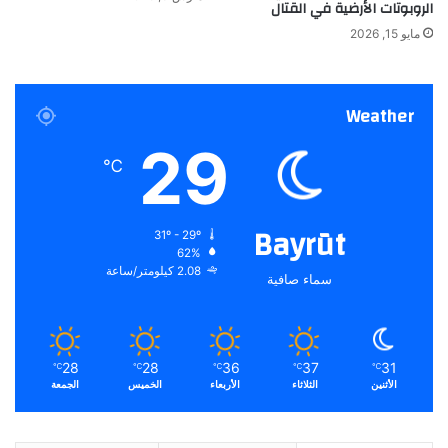
الروبوتات الأرضية في القتال
مايو 15, 2026
Weather
29
℃
Bayrūt
31º - 29º
62%
2.08 كيلومتر/ساعة
سماء صافية
28
28
36
37
31
℃
℃
℃
℃
℃
الأثنين
الثلاثاء
الأربعاء
الخميس
الجمعة