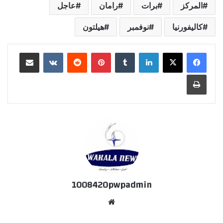
المركز
برات
رامان
عاجل
كاليفورنيا
نوفمبر
هيلتون
لينكدإن
‏Tumblr
بينتيريست
‏Reddit
‏VKontakte
مشاركة عبر البريد
طباعة
1008420pwpadmin
موق
ع