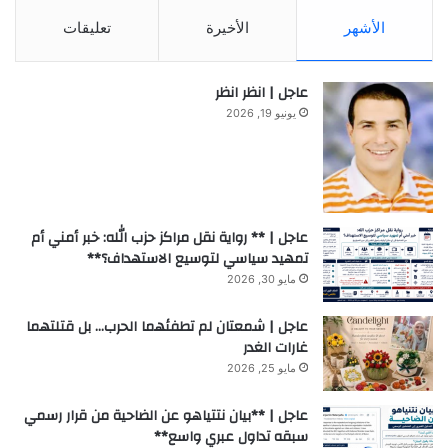
الأشهر
الأخيرة
تعليقات
عاجل | انظر انظر
يونيو 19, 2026
عاجل | ** رواية نقل مراكز حزب الله: خبر أمني أم
تمهيد سياسي لتوسيع الاستهداف؟**
مايو 30, 2026
عاجل | شمعتان لم تطفئهما الحرب… بل قتلتهما
غارات الغدر
مايو 25, 2026
عاجل | **بيان نتتياهو عن الضاحية من قرار رسمي
سبقه تداول عبري واسع**