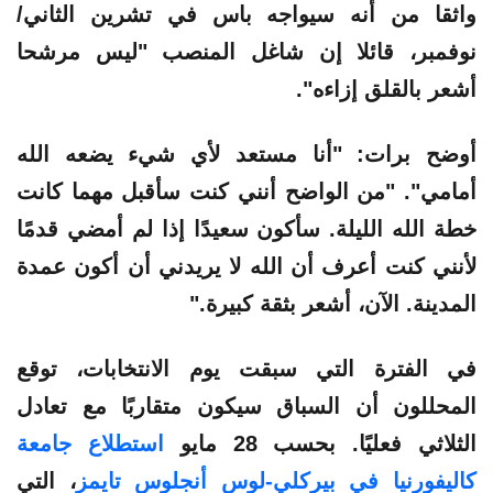
واثقا من أنه سيواجه باس في تشرين الثاني/
نوفمبر، قائلا إن شاغل المنصب "ليس مرشحا
أشعر بالقلق إزاءه".
أوضح برات: "أنا مستعد لأي شيء يضعه الله
أمامي". "من الواضح أنني كنت سأقبل مهما كانت
خطة الله الليلة. سأكون سعيدًا إذا لم أمضي قدمًا
لأنني كنت أعرف أن الله لا يريدني أن أكون عمدة
المدينة. الآن، أشعر بثقة كبيرة."
في الفترة التي سبقت يوم الانتخابات، توقع
المحللون أن السباق سيكون متقاربًا مع تعادل
الثلاثي فعليًا. بحسب 28 مايو
استطلاع جامعة
كاليفورنيا في بيركلي-لوس أنجلوس تايمز
، التي