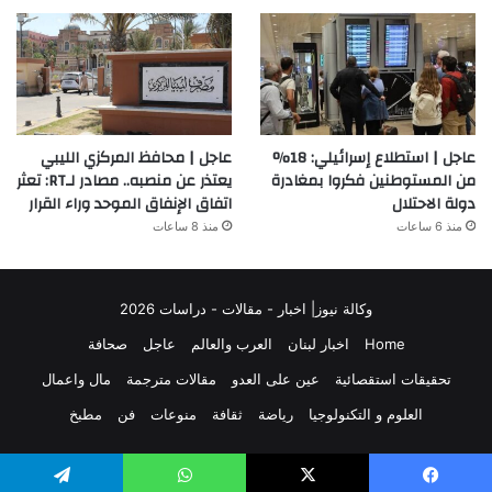
عاجل | استطلاع إسرائيلي: 18%
عاجل | محافظ المركزي الليبي
من المستوطنين فكروا بمغادرة
يعتذر عن منصبه.. مصادر لـRT: تعثر
دولة الاحتلال
اتفاق الإنفاق الموحد وراء القرار
منذ 6 ساعات
منذ 8 ساعات
وكالة نيوز| اخبار - مقالات - دراسات 2026
Home
اخبار لبنان
العرب والعالم
عاجل
صحافة
تحقيقات استقصائية
عين على العدو
مقالات مترجمة
مال واعمال
العلوم و التكنولوجيا
رياضة
ثقافة
منوعات
فن
مطبخ