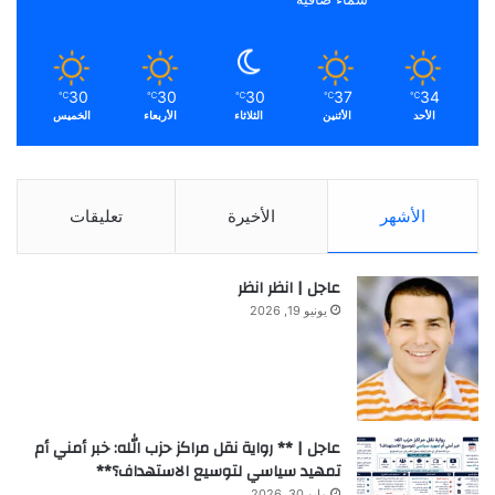
30
30
30
37
34
℃
℃
℃
℃
℃
الأحد
الأثنين
الثلاثاء
الأربعاء
الخميس
الأشهر
الأخيرة
تعليقات
عاجل | انظر انظر
يونيو 19, 2026
عاجل | ** رواية نقل مراكز حزب الله: خبر أمني أم
تمهيد سياسي لتوسيع الاستهداف؟**
مايو 30, 2026