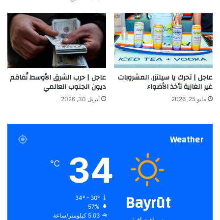
عاجل | تحرك يا سيلتزر. المشروبات
عاجل | حرب الشرق الأوسط تُفاقم
غير الغازية تأخذ الأضواء
ديون الجنوب العالمي
مايو 25, 2026
أبريل 30, 2026
Weather
34
℃
Bayrūt
34º - 30º
57%
5.03 كيلومتر/ساعة
سماء صافية