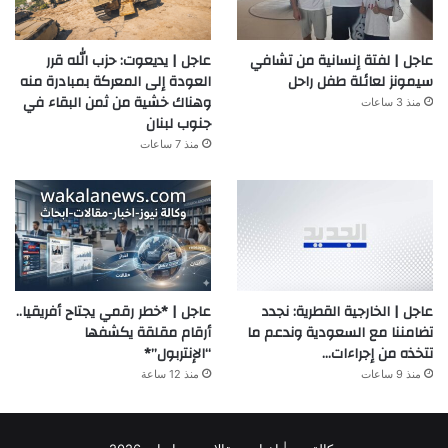
عاجل | لفتة إنسانية من تشافي
عاجل | يديعوت: حزب الله قرر
سيمونز لعائلة طفل راحل
العودة إلى المعركة بمبادرة منه
وهناك خشية من ثمن البقاء في
منذ 3 ساعات
جنوب لبنان
منذ 7 ساعات
عاجل | الخارجية القطرية: نجدد
عاجل | *خطر رقمي يجتاح أفريقيا..
تضامننا مع السعودية وندعم ما
أرقام مقلقة يكشفها
تتخذه من إجراءات…
“الإنتربول”*
منذ 9 ساعات
منذ 12 ساعة