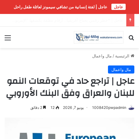
عاجل
عاجل | لفتة إنسانية من تشافي سيمونز لعائلة طفل راحل
#عاجل تركيا: وزير الخارجية: ستكون هناك لجنة وزارية في إطار الاتفاق على غرار حلف الأطلسي إلى جانب أمانة عامة…
بحث عن
الق
الرئيسية
/
مال واعمال
مال واعمال
عاجل | تراجع حاد في توقعات النمو
للبنان والعراق وفق البنك الأوروبي
1008420pwpadmin
يونيو 7, 2026
12
2 دقائق