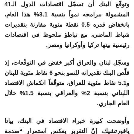
وتوقّع البنك أن تسجّل اقتصادات الدول الـ41
المشمولة ببرامجه نمواً بنسبة 3.1% هذا العام،
بانخفاض قدره 0.5 نقطة مئوية مقارنة بتقديرات
شباط الماضي، مع تباطؤ ملحوظ في اقتصادات
رئيسية بينها تركيا وأوكرانيا ومصر.
وسجّل لبنان والعراق أكبر خفض في التوقّعات، إذ
قلّص البنك تقديراته للنمو بنحو 6 نقاط مئوية للبنان
و5.1 نقاط مئوية للعراق، متوقّعاً انكماش الاقتصاد
اللبناني بنسبة 2% والعراقي بنسبة 1.5% خلال
العام الجاري.
وأوضحت كبيرة خبراء الاقتصاد في البنك، بياتا
يافورتشيك، إنّ التقرير يعكس استمرار “صدمة