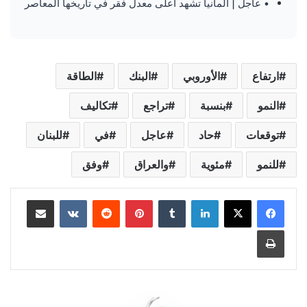
• عاجل | ألمانيا تشهد أعلى معدل فقر في تاريخها المعاصر
ارتفاع
الأوروبي
البنك
الطاقة
النمو
بنسبة
تراجع
تكاليف
توقعات
حاد
عاجل
في
للبنان
للنمو
مئوية
والعراق
وفق
لينكدإن
‏Tumblr
بينتيريست
‏Reddit
‏VKontakte
مشاركة عبر البريد
طباعة