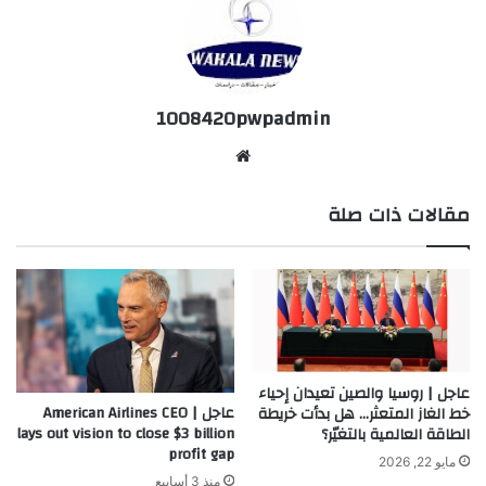
1008420pwpadmin
موق
ع
مقالات ذات صلة
الوي
ب
عاجل | روسيا والصين تعيدان إحياء
عاجل | American Airlines CEO
خط الغاز المتعثر… هل بدأت خريطة
lays out vision to close $3 billion
الطاقة العالمية بالتغيّر؟
profit gap
مايو 22, 2026
منذ 3 أسابيع