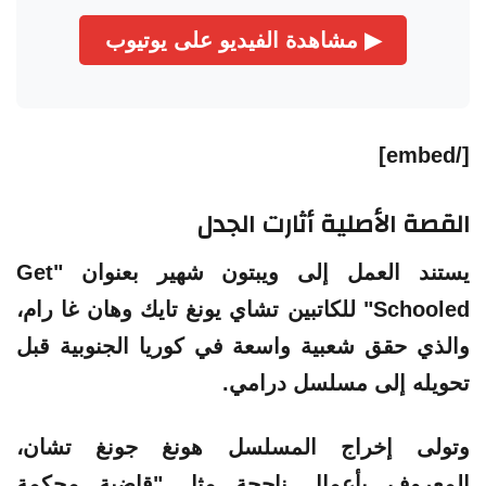
▶ مشاهدة الفيديو على يوتيوب
[/embed]
القصة الأصلية أثارت الجدل
يستند العمل إلى ويبتون شهير بعنوان "Get
Schooled" للكاتبين تشاي يونغ تايك وهان غا رام،
والذي حقق شعبية واسعة في كوريا الجنوبية قبل
تحويله إلى مسلسل درامي.
وتولى إخراج المسلسل هونغ جونغ تشان،
المعروف بأعمال ناجحة مثل "قاضية محكمة