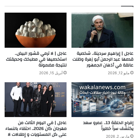
ب
عاجل | إبراهيم سردينة.. شخصية
عاجل | لا ترمي قشور البيض..
قدمها عبد الرحمن أبو زهرة وظلت
استخدميها في مطبخك وحديقتك
عالقة في أذهان الجمهور
لنتيجة مضمونة
مايو 12, 2026
أبريل 15, 2026
إفراج الحلقة 13.. عمرو سعد
عاجل | في اليوم الثالث من
يكتشف سراً خطيراً
مهرجان كان 2026.. احتفاء بالنساء
على كل المستويات و إطلالات لا
مارس 2, 2026