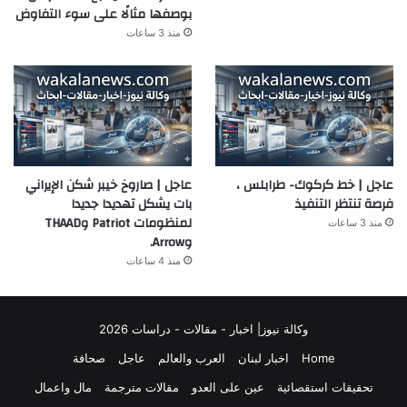
بوصفها مثالًا على سوء التفاوض
منذ 3 ساعات
عاجل | خط كركوك- طرابلس ،
عاجل | صاروخ خيبر شكن الإيراني
فرصة تنتظر التنفيذ
بات يشكل تهديدا جديدا
لمنظومات Patriot وTHAAD
منذ 3 ساعات
وArrow.
منذ 4 ساعات
وكالة نيوز| اخبار - مقالات - دراسات 2026
Home
اخبار لبنان
العرب والعالم
عاجل
صحافة
تحقيقات استقصائية
عين على العدو
مقالات مترجمة
مال واعمال