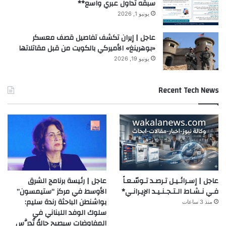
سبقه تداول عبري واسع**
يونيو 1, 2026
عاجل | إيران تكشف تفاصيل قصف معسكر
«بوهرينغ» الأميركي بالكويت من قبل مقاتلاتها
يونيو 19, 2026
Recent Tech News
عاجل | إسـرائـيـل تـرصـد تـوسّـعـاً
عاجل | رئيسة برنامج الشرق
فـي نـشـاط الـتـجـنـيـد الإيـرانـي*
الأوسط في مركز “ستيمسون”
بواشنطن الباحثة رندة سليم:
منذ 3 ساعات
سلوك الوفد اللبناني في
المفاوضات سيصبح حالةً تُدرَّس