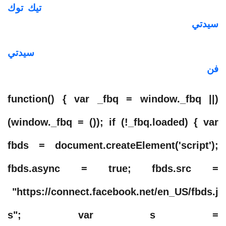
وللاطلاع على فيديوغراف المشاهير زوروا «
تيك توك
سيدتي
».
ويمكنكم متابعة آخر أخبار النجوم عبر «تويتر» «
سيدتي
فن
».
(function() { var _fbq = window._fbq ||
(window._fbq = ()); if (!_fbq.loaded) { var
fbds = document.createElement('script');
fbds.async = true; fbds.src =
"https://connect.facebook.net/en_US/fbds.j
s"; var s =