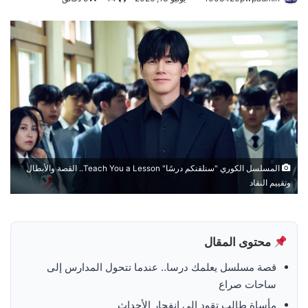
المسلسل الكوري "سنلقنكم درسًا" Teach You a Lesson.. القصة والأبطال
وتقييم النقاد
محتوى المقال
قصة مسلسل يعلمك درسا.. عندما تتحول المدارس إلى
ساحات صراع
مأساة طالب تقود إلى انفجار الأحداث