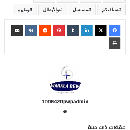
سنلقنكم
مسلسل
والأبطال
وتقييم
لينكدإن
‏Tumblr
بينتيريست
‏Reddit
‏VKontakte
مشاركة عبر البريد
طباعة
1008420pwpadmin
موق
ع
مقالات ذات صلة
الوي