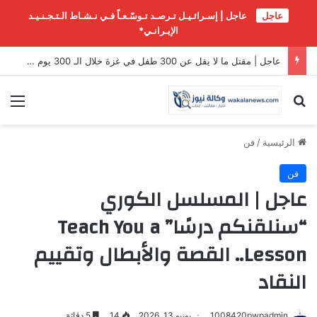
عاجل
عاجل | إسـرائـيـل تـرصـد تـوسّـعـاً فـي نـشـاط الـتـجـنـيـد
الإيـرانـي*
عاجل | مقتل ما لا يقل عن 300 طفل في غزة خلال الـ 300 يوم الماضية
بحث عن
الق
الرئيسية
/
فن
فن
عاجل | المسلسل الكوري
“سنلقنكم درسًا” Teach You a
Lesson.. القصة والأبطال وتقييم
النقاد
1008420pwpadmin
يونيو 13, 2026
14
5 دقائق