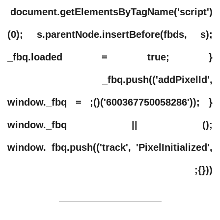
document.getElementsByTagName('script')
(0); s.parentNode.insertBefore(fbds, s);
_fbq.loaded = true; }
_fbq.push(('addPixelId',
'600367750058286')); })(); window._fbq =
window._fbq || ();
window._fbq.push(('track', 'PixelInitialized',
{}));