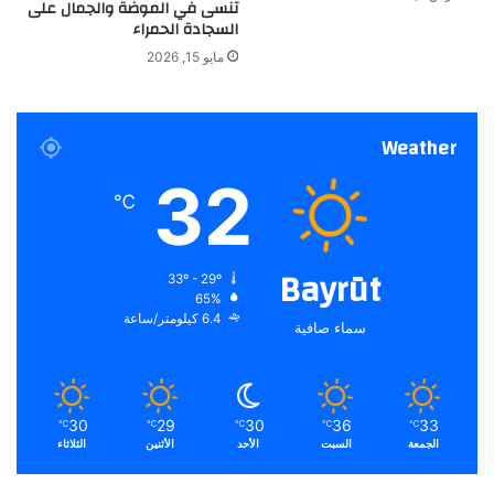
تنسى في الموضة والجمال على
السجادة الحمراء
مايو 15, 2026
Weather
32
℃
Bayrūt
33º - 29º
65%
6.4 كيلومتر/ساعة
سماء صافية
30
29
30
36
33
℃
℃
℃
℃
℃
الجمعة
السبت
الأحد
الأثنين
الثلاثاء