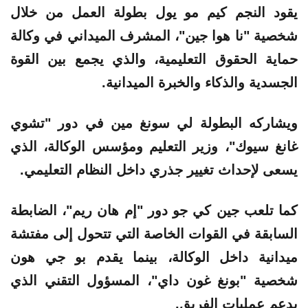
يقود النجم
كيم مو يول
بطولة العمل من خلال
شخصية "نا هوا جين"، المشرف الميداني في وكالة
حماية الحقوق التعليمية، والذي يجمع بين القوة
الجسدية والذكاء والخبرة الميدانية.
ويشاركه البطولة
لي سونغ مين
في دور "تشوي
غانغ سيوك"، وزير التعليم ومؤسس الوكالة، الذي
يسعى لإحداث تغيير جذري داخل النظام التعليمي.
كما تلعب
جين كي جو
دور "إم هان ريم"، الضابطة
السابقة في القوات الخاصة التي تتحول إلى مفتشة
ميدانية داخل الوكالة، بينما يقدم
بو جي هون
شخصية "بونغ غون داي"، المسؤول التقني الذي
يدعم عمليات الفريق.