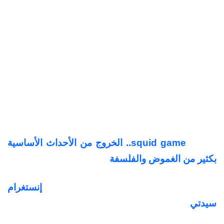
رؤية مثيرة للجدل حول الثمن الذي قد تدفعه
المؤسسات عندما تفقد قدرتها على حماية القيم
الأساسية التي قامت عليها.
ولهذا السبب، أصبح "سنلقنكم درسًا" واحدًا من أكثر
الأعمال الكورية حديثًا وإثارة للنقاش خلال عام 2026،
مع تزايد التوقعات بإنتاج موسم ثانٍ يواصل استكشاف
هذا العالم المضطرب.
للمزيد:
squid game.. الخروج من الأحداث الأساسية
بكثير من الغموض والفلسفة
لمشاهدة أجمل صور المشاهير زوروا «
إنستغرام
سيدتي
».