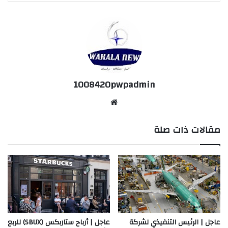
1008420pwpadmin
موق
ع
مقالات ذات صلة
الوي
ب
عاجل | الرئيس التنفيذي لشركة
عاجل | أرباح ستاربكس (SBUX) للربع