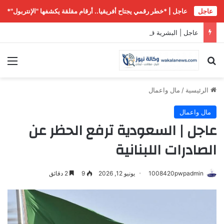
عاجل
عاجل | *خطر رقمي يجتاح أفريقيا.. أرقام مقلقة يكشفها "الإنتربول"*
عاجل | البشرية قبل الذكاء الاصطناعي ومعه: إلى أين نتجه؟
بحث عن
الق
الرئيسية
/
مال واعمال
مال واعمال
عاجل | السعودية ترفع الحظر عن
الصادرات اللبنانية
1008420pwpadmin
يونيو 12, 2026
9
2 دقائق