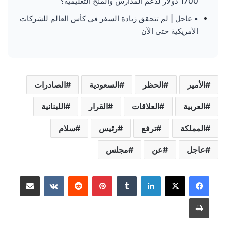
1700 دولار لدعم المدارس والمنح التعليمية؟
• عاجل | لم تتحقق زيادة السفر في كأس العالم للشركات
الأمريكية حتى الآن
الأمير
الحظر
السعودية
الصادرات
العربية
العلاقات
القرار
اللبنانية
المملكة
ترفع
رئيس
سلام
عاجل
عن
مجلس
لينكدإن
‏Tumblr
بينتيريست
‏Reddit
‏VKontakte
مشاركة عبر البريد
طباعة