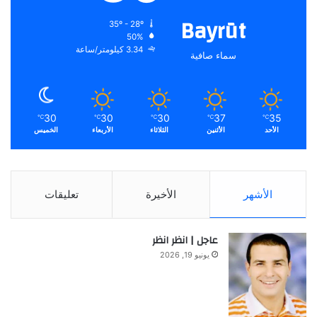
Bayrūt
35º - 28º
50%
3.34 كيلومتر/ساعة
سماء صافية
30
30
30
37
35
℃
℃
℃
℃
℃
الأحد
الأثنين
الثلاثاء
الأربعاء
الخميس
الأشهر
الأخيرة
تعليقات
عاجل | انظر انظر
يونيو 19, 2026