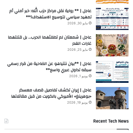
عاجل | ** رواية نقل مراكز حزب الله: خبر أمني أم
تمهيد سياسي لتوسيع الاستهداف؟**
مايو 30, 2026
عاجل | شمعتان لم تطفئهما الحرب… بل قتلتهما
غارات الغدر
مايو 25, 2026
عاجل | **بيان نتتياهو عن الضاحية من قرار رسمي
سبقه تداول عبري واسع**
يونيو 1, 2026
عاجل | إيران تكشف تفاصيل قصف معسكر
«بوهرينغ» الأميركي بالكويت من قبل مقاتلاتها
يونيو 19, 2026
Recent Tech News