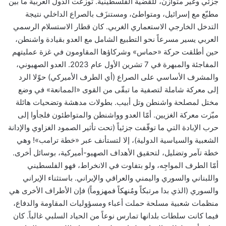
جزئي وغير متوازن، للقضية الفلسطينية. توزّعت الدول العربية ما بين
مطبّع مع إسرائيل، ومتواطئ، ومستنزَف بالصراع الداخلي نتيجة
التدخل الخارجي الاستعماري الغربي. كان قطار الاستسلام الرسمي
العربي يسير مسرعاً نحو التطبيع الشامل مع العدو بقيادة واشنطن،
حين أطلقت حركة «حماس» وشركاؤها المقاومون في غزة عمليتهم
المفاجئة والمبهرة في 7 تشرين الأول عام 2023. العدو الصهيوني،
والمشرف الأساسي على الصراع (أي الطرف الأميركي) حوّلا الرد
إلى معركة شاملة لتصفية ما تبقّى من القوى «الممانعة» في وضع
مختل لمصلحة واشنطن وتل أبيب. بطولات مدهشة وتضحيات هائلة
ميّزت معركة الغزيين. أمّا العدو وواشنطن والمتواطئون فلجأوا إلى
حرب الإبادة التي ما توقّفت جزئياً (تحت تأثير الصمود الغزاوي والإدانة
الشعبية والسياسية الدولية)، إلا لتستأنف عبر «خطة ترامب»! وهي
خطة تآمر وتضليل، لتحقيق الأهداف الصهيو-أميركية، بوسائل أخرى.
أمّا الطرف المواجِه، ولو بتفاوت في الانخراط، فهو الفلسطيني
واللبناني والسوري واليمني والعراقي والإيراني. باستثناء الإيراني
والسوري (الذي بدا مرتبكاً ومُنهكاً فمهزوماً) فإن الأطراف الأخرى هي
منظمات شعبية مسلحة حملت أعباء ومسؤوليات المقاومة والدفاع،
فيما كانت سلطات بلدانها تمارس نوعاً من الحياد السلبي غالباً. كان