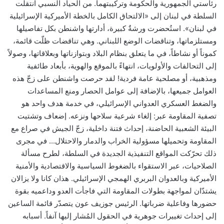
رئاستي الجمهورية والحكومة وتركيبتهما. من الحياد النسبي انتقلت
السلطة في لبنان إلى «الالتحاق الكامل بالخطة الأميركية الإسرائيلية
في لبنان». استُحضرت ورشةٌ كبيرة، أدارتها واشنطن بكل تفاصيلها
ومستلزماتها، وتناقضات الوضع اللبناني. وهي تناقضات ظلّت قائمة،
كموناً أو نشاطاً، في ما يتعلق بنظام البلاد وبتوازناتها وبعلاقاتها، وصولاً
إلى التحالفات والأولويات، انتهاءً بالموقع والهوية، بأبعاد طائفية
ومذهبية، أو مصلحية عامة فردية! لقد حرصت واشنطن على زجّ هذه
العوامل جميعها، بالإضافة إلى عوامل الحصار ومنع المساعدات
والضغط العسكري العدواني الإسرائيلي، في خدمة هدف واحد هو
تصفية المقاومة عبر: إلغاء شرعية سلاحها ونزعه. إضعاف وتشتيت
البيئة الشعبية الحاضنة، إحداث فتنة داخلية، زجّ الجيش في صراع مع
المقاومة وتحميلها مسؤولية الخراب والدمار والاحتلال... في مجرى
ذلك تحرّكت المواقع التنفيذية الجديدة في السلطة، لطرح مسألة
الصلاحيات، عبر الاستقواء بالضغوط السياسية والاقتصادية والأمنية
الأميركية وبالعدوان البربري الهمجي الإسرائيلي. هذان كانا ولا يزالان
يشتدّان لمواجهة بطولات المقاومة التي فاجأت العدو وداعميه بقوة
حضورها وفاعلية ضرباتها. الرئيس جوزيف عون يتصدّر قائمة الساعين
إلى إحداث تغييرات جوهرية في الحقول المُشار إليها آنفاً. أسبابه