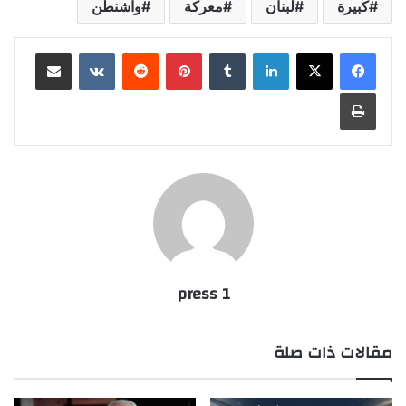
كبيرة
لبنان
معركة
واشنطن
لينكدإن
‏Tumblr
بينتيريست
‏Reddit
‏VKontakte
مشاركة عبر البريد
طباعة
press 1
مقالات ذات صلة