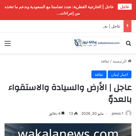
عاجل
عاجل | الخارجية القطرية: نجدد تضامننا مع السعودية وندعم ما تتخذه
من إجراءات...
عاجل | نجم “فايكينغز” سكارسغارد يشارك في الحملة العالمية للإفراج عن الأسير مروان البرغوثي
بحث عن
الق
الرئيسية
/
ثقافة
اخبار لبنان
ثقافة
عاجل | الأرض والسيادة والاستقواء
بالعدوّ
press 1
مايو 30, 2026
13
4 دقائق