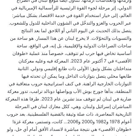
وأزماتها وانعكاسات أزماتها. تتناول أيضاً موقع لبنان في الصراع
الدولي، إثر مرحلة لجوء القوة الرئيسية للرأسمالية الإمبريالية في
العالم، إلى خيار استخدام القوة في خدمة الاقتصاد بشكل مباشر:
عبر الحروب والغزو والتدخّل في الشؤون الداخلية للدول وللشعوب.
يتصل بذلك الحديث عن اليوم الثاني أو اللاحق لما بعد النتائج
والتسويات والتحوّلات. لا يخرج لبنان عن هذا المسار. هو ساحة من
ساحات الصراعات الدولية والإقليمية، بل إنه، في الواقع، ساحة
أساسية تخاض فيها حرب لم تتوقف، خصوصاً منذ عملية «طوفان
الأقصى» في 7 أكتوبر عام 2023. المعركة فيه وعليه معركتان
متداخلتان بشكل وثيق: الأولى ذات طابع إقليمي ودولي. الثانية
طابعها محلي يتصل بتوازنات الداخل وما يمكن أن تحدثه فيها
التوازنات الخارجية الراهنة. في كنف استراتيجية حروب متعاقبة في
المنطقة، بدأها جورج بوش الأب ويواصلها دونالد ترامب، تدور معركة
ضارية في لبنان لم تتوقف منذ تشرين عام 2023. طرفا هذه المعركة
المباشران إسرائيل ولبنان. وهي، ككل معارك لبنان في المرحلة
التاريخية المعاصرة، ذات صلة وثيقة بالقضية الفلسطينية. بعد حروب
أعوام 1978 و1982 و2000 و2006... كانت، وتستمر، معركة غزة!
«طوفان الأقصى» هي نتيجة مباشرة لانسداد الأفق أمام أي حل، ولو