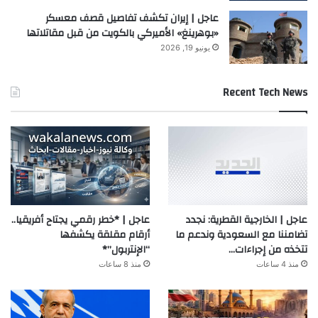
عاجل | إيران تكشف تفاصيل قصف معسكر
«بوهرينغ» الأميركي بالكويت من قبل مقاتلاتها
يونيو 19, 2026
Recent Tech News
عاجل | الخارجية القطرية: نجدد
عاجل | *خطر رقمي يجتاح أفريقيا..
تضامننا مع السعودية وندعم ما
أرقام مقلقة يكشفها
تتخذه من إجراءات…
“الإنتربول”*
منذ 4 ساعات
منذ 8 ساعات