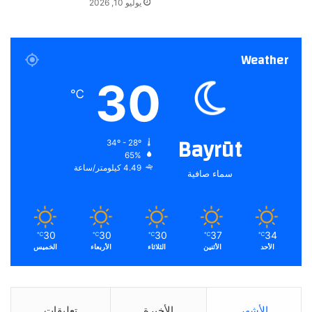
يوليو 10, 2026
Weather
30
℃
Bayrūt
34º - 28º
65%
4.49 كيلومتر/ساعة
سماء صافية
30
30
30
37
34
℃
℃
℃
℃
℃
الأحد
الأثنين
الثلاثاء
الأربعاء
الخميس
الأشهر
الأخيرة
تعليقات