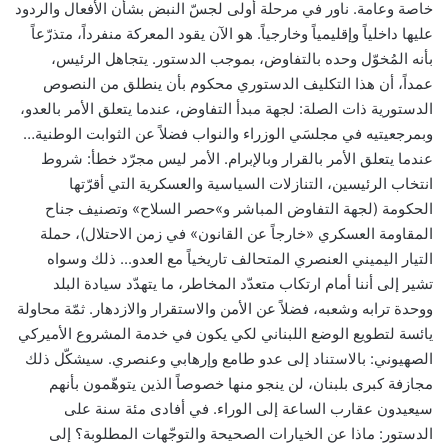
خاصة وعامة. ناور في مرحلة أولى لجسّ النبض بشأن الأفعال والردود
عليها داخلياً وإقليمياً وخارجياً. هو الآن يقود المعركة منفرداً، متذرّعاً
بأنه المُخوّل وحده بالتفاوض، بموجب الدستور. يتجاهل الرئيس،
عمداً، أن هذا التكليف الدستوري محكوم بأن ينطلق من النصوص
الدستورية ذات الصلة: لجهة مبدأ التفاوض، عندما يتعلق الأمر بالعدو،
وبمرجعيتيه في مجلسَي الوزراء والنواب فضلاً عن الثوابت الوطنية…
عندما يتعلق الأمر بالقرار وبالإبرام. الأمر ليس مجرّد خطأ: شروط
انتخاب الرئيسين، التنازلات السياسية والعسكرية التي أقرّتها
الحكومة (لجهة التفاوض المباشر و»حصر السلاح» وتصنيف جناح
المقاومة العسكري «خارجاً عن القانون» في زمن الاحتلال)، حملة
التيار اليميني العنصري المتحالف تاريخياً مع العدو... ذلك وسواه
تشير إلى أننا أمام ارتكاب متعدّد المخاطر، ما يتهدّد سيادة البلد
ووحدة ترابه وشعبه، فضلاً عن الأمن والاستقرار والازدهار. ثمّة محاولة
يائسة لتطويع الوضع اللبناني لكي يكون في خدمة المشروع الأميركي
الصهيوني: بالاستناد إلى عدو طامع وإرهابي وعنصري. سيشكّل ذلك
مجازفة كبرى بلبنان، لن ينجو منها خصوصاً الذين يتوهّمون بأنهم
سيعيدون عقارب الساعة إلى الوراء. في أفادى مئة سنة على
الدستور: ماذا عن الخيارات الصحيحة والتوجّهات المطلوبة؟ إلى