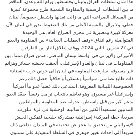
هذا شأن سلطات العراق ولبنان وفلسطين ورام الله وعدن. التناقض
ما بين السلطات الرسمية والمقاومة الشعبية طرح مجموعة كبيرة
من المسائل الصراعية التي ما زالت تغذيها واشنطن خصوصاً. لبنان
حظي، ولا يزال، بالنسبة الأعلى من تلك الضغوط. تدور في لبنان الآن
معركة كبيرة ومصيرية في مجرى الصراع العام. هي الوحيدة
المتواصلة رغم اتفاق «وقف العمليات العدائية» بين المقاومة والعدو
في 27 تشرين الثاني 2024، ووقف إطلاق النار بين الطرفين
الأميركي والإيراني في أواسط نيسان الماضي. ضمن صراع ممتدّ، بين
المقاومات في لبنان والعدو الإسرائيلي، أُلحقت بجيشه خسائر وهزائم
غير مسبوقة. سارعت المقاومة في لبنان إلى خوض حرب «إسناد»
ذات طابع تضامني: سياسياً وعسكرياً وأخلاقياً. حصل ذلك رغم
الخصوصية اللبنانية المعروفة. استدعى ذلك غضباً عدوانياً أميركياً
وإسرائيلياً غير مسبوق. وهو تعاظم بانتخاب ترامب رئيساً. صعّد العدو،
بدعم أكبر من قبل واشنطن، عدوانه ضد المقاومة والمواطنين
المدنيين مستعيداً الكثير من أساليبه الوحشية في غزة! تبلورت،
سريعاً، خطة أميركية/ إسرائيلية بمشاركة خليجية لتمكين الجيش
الإسرائيلي من تحقيق ما عجز عن تحقيقه في الميدان. تداعى ذلك
سريعاً إلى إحداث تغيير جوهري في السلطة التنفيذية على مستوى