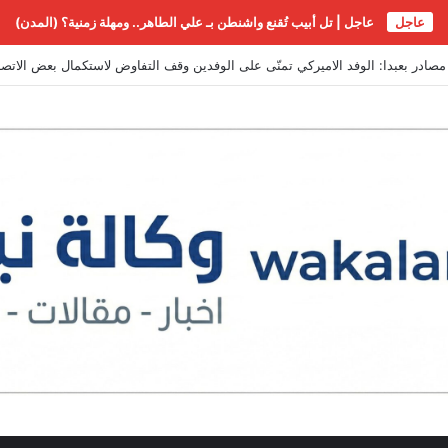
عاجل
عاجل | تل أبيب تُقنع واشنطن بـ علي الطاهر.. ومهلة زمنية؟ (المدن)