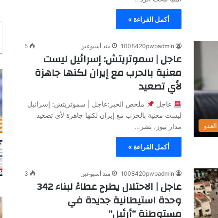
أكمل القراءة »
1008420pwpadmin
منذ أسبوعين
5
عاجل | سموتريتش: إسرائيل ليست
معنية بالحرب مع إيران لكنها جاهزة
لأي تصعيد
عاجل
ملخص الخبر:عاجل | سموتريتش: إسرائيل
ليست معنية بالحرب مع إيران لكنها جاهزة لأي تصعيد
لعدو
مدار نيوز، نشر…
أكمل القراءة »
1008420pwpadmin
منذ أسبوعين
3
عاجل | الاحتلال يطرح عطاءً لبناء 342
وحدة استيطانية جديدة في
مستوطنة “أرئيل”