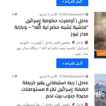
أكمل القراءة »
1008420pwpadmin
منذ 3 أسابيع
4
عاجل | أولمرت: حكومة إسرائيل
“فاشية تشبه حكم آية الله” – وكالة
مدار نيوز
عاجل
ملخص الخبر:عاجل | أولمرت: حكومة
إسرائيل “فاشية تشبه حكم آية الله” – وكالة مدار نيوز
لعدو
مدار نيوز،…
أكمل القراءة »
1008420pwpadmin
منذ 3 أسابيع
3
عاجل | ربط استيطاني يغير خريطة
الضفة: إسرائيل تقر 6 مستوطنات
جديدة جنوب بيت لحم
عاجل
ملخص الخبر:عاجل | ربط استيطاني يغير