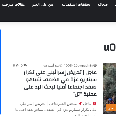
صحافة
تحقيقات استقصائية
عين على العدو
مقالات مترجمة
u0
1008420pwpadmin
منذ أسبوعين
0
6
عاجل | تحريض إسرائيلي على تكرار
سيناريو غزة في الضفة.. نتنياهو
يعقد اجتماعا أمنيا لبحث الرد على
عملية “تل”
عاجل
ملخص الخبر:عاجل | تحريض إسرائيلي
لعدو
على تكرار سيناريو غزة في الضفة.. نتنياهو يعقد اجتماعا
أمنيا لبحث الرد…