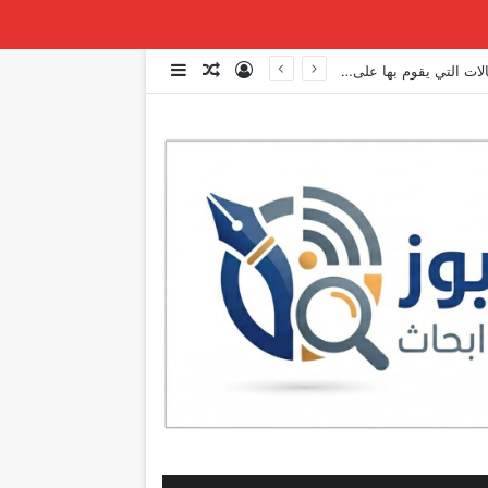
تسجيل الدخول
مقال عشوائي
إضافة عمود جانبي
عاجل | مصادر بعبدا: الوفد الاميركي تمنّى على الوفدين وقف التفاوض لاستكمال بعض الاتصالات التي يقوم بها على صعيد المفاوضات