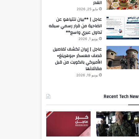
الغدر
مايو 25, 2026
عاجل | **بيان نتتياهو عن
الضاحية من قرار رسمي سبقه
تداول عبري واسع**
يونيو 1, 2026
عاجل | إيران تكشف تفاصيل
قصف معسكر «بوهرينغ»
الأميركي بالكويت من قبل
مقاتلاتها
يونيو 19, 2026
Recent Tech New