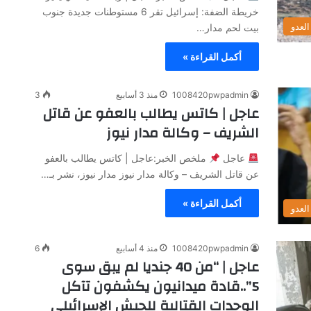
خريطة الضفة: إسرائيل تقر 6 مستوطنات جديدة جنوب
لعدو
بيت لحم مدار…
أكمل القراءة »
1008420pwpadmin
منذ 3 أسابيع
3
عاجل | كاتس يطالب بالعفو عن قاتل
الشريف – وكالة مدار نيوز
عاجل
ملخص الخبر:عاجل | كاتس يطالب بالعفو
عن قاتل الشريف – وكالة مدار نيوز مدار نيوز، نشر بـ…
أكمل القراءة »
لعدو
1008420pwpadmin
منذ 4 أسابيع
6
عاجل | “من 40 جنديا لم يبق سوى
5”..قادة ميدانيون يكشفون تآكل
الوحدات القتالية للجيش الإسرائيلي