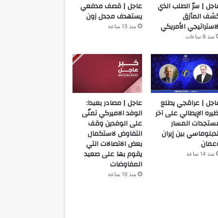
اجل | سرّ الطلب الذي
عاجل | قصف مدفعي
شف المأزق
يستهدف مجدل زون
لاستراتيجي الأمريكي
منذ 13 ساعة
منذ 8 ساعات
اجل | عراقجي يطلع
عاجل | مصادر بعبدا:
ظيره الإيطالي على آخر
الوفد الاميركي تمنّى
ستجدات المسار
على الوفدين وقف
لدبلوماسي بين إيران
التفاوض لاستكمال
عمان
بعض الاتصالات التي
يقوم بها على صعيد
منذ 14 ساعة
المفاوضات
منذ 19 ساعة