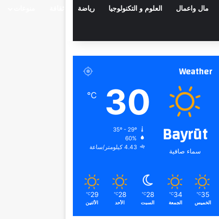
مال واعمال
العلوم و التكنولوجيا
رياضة
ثقافة
منوعات
Weather
30
℃
Bayrūt
35º - 29º
60%
4.43 كيلومتر/ساعة
سماء صافية
29
28
28
34
35
℃
℃
℃
℃
℃
الخميس
الجمعة
السبت
الأحد
الأثنين