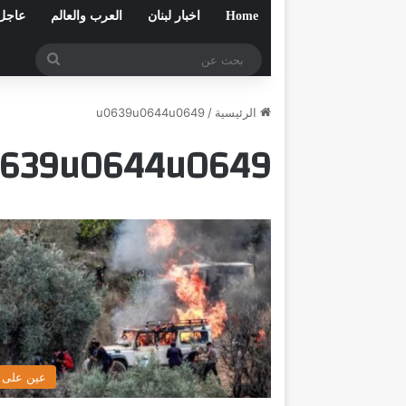
Home
اخبار لبنان
العرب والعالم
عاجل
بحث
عن
الرئيسية
/
u0639u0644u0649
639u0644u0649
عين على ا