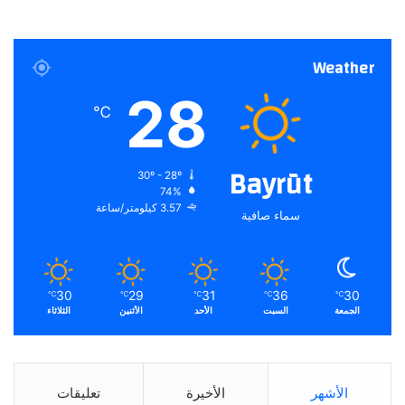
Weather
28
℃
Bayrūt
30º - 28º
74%
3.57 كيلومتر/ساعة
سماء صافية
30
29
31
36
30
℃
℃
℃
℃
℃
الجمعة
السبت
الأحد
الأثنين
الثلاثاء
الأشهر
الأخيرة
تعليقات