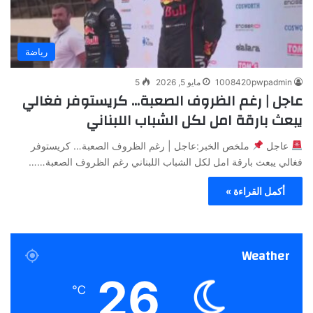
رياضة
1008420pwpadmin
مايو 5, 2026
5
عاجل | رغم الظروف الصعبة… كريستوفر فغالي
يبعث بارقة امل لكل الشباب اللبناني
عاجل
ملخص الخبر:عاجل | رغم الظروف الصعبة… كريستوفر
فغالي يبعث بارقة امل لكل الشباب اللبناني رغم الظروف الصعبة……
أكمل القراءة »
Weather
26
℃