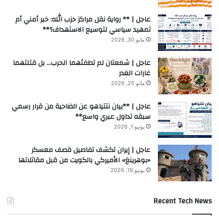
عاجل | ** رواية نقل مراكز حزب الله: خبر أمني أم
تمهيد سياسي لتوسيع الاستهداف؟**
مايو 30, 2026
عاجل | شمعتان لم تطفئهما الحرب… بل قتلتهما
غارات الغدر
مايو 25, 2026
عاجل | **بيان نتتياهو عن الضاحية من قرار رسمي
سبقه تداول عبري واسع**
يونيو 1, 2026
عاجل | إيران تكشف تفاصيل قصف معسكر
«بوهرينغ» الأميركي بالكويت من قبل مقاتلاتها
يونيو 19, 2026
Recent Tech News