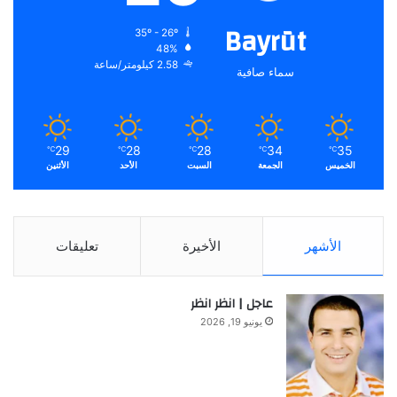
Bayrūt
35º - 26º
48%
2.58 كيلومتر/ساعة
سماء صافية
29
28
28
34
35
℃
℃
℃
℃
℃
الخميس
الجمعة
السبت
الأحد
الأثنين
الأشهر
الأخيرة
تعليقات
عاجل | انظر انظر
يونيو 19, 2026