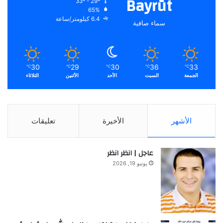
Bayrūt
33º - 29º
65%
6.4 كيلومتر/ساعة
سماء صافية
30
29
30
36
33
℃
℃
℃
℃
℃
الجمعة
السبت
الأحد
الأثنين
الثلاثاء
الأشهر
الأخيرة
تعليقات
عاجل | انظر انظر
يونيو 19, 2026