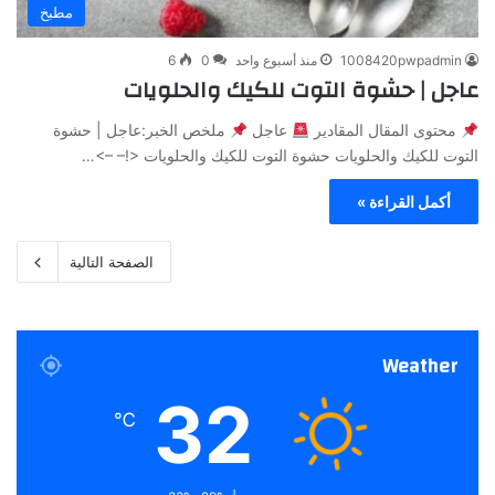
مطبخ
1008420pwpadmin
منذ أسبوع واحد
0
6
عاجل | حشوة التوت للكيك والحلويات
محتوى المقال المقادير
عاجل
ملخص الخبر:عاجل | حشوة
التوت للكيك والحلويات حشوة التوت للكيك والحلويات <!– –>…
أكمل القراءة »
الصفحة التالية
Weather
32
℃