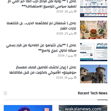
عاجل | ** رواية نقل مراكز حزب الله: خبر أمني أم
تمهيد سياسي لتوسيع الاستهداف؟**
مايو 30, 2026
عاجل | شمعتان لم تطفئهما الحرب… بل قتلتهما
غارات الغدر
مايو 25, 2026
عاجل | **بيان نتتياهو عن الضاحية من قرار رسمي
سبقه تداول عبري واسع**
يونيو 1, 2026
عاجل | إيران تكشف تفاصيل قصف معسكر
«بوهرينغ» الأميركي بالكويت من قبل مقاتلاتها
يونيو 19, 2026
Recent Tech News