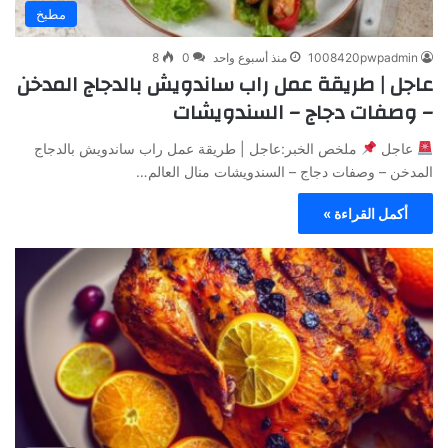
مطبخ
1008420pwpadmin
منذ أسبوع واحد
0
8
عاجل | طريقة عمل راب ساندويش بالدجاج المدخن
– وصفات دجاج – السندويشات
عاجل
ملخص الخبر:عاجل | طريقة عمل راب ساندويش بالدجاج
المدخن – وصفات دجاج – السندويشات منال العالم…
أكمل القراءة »