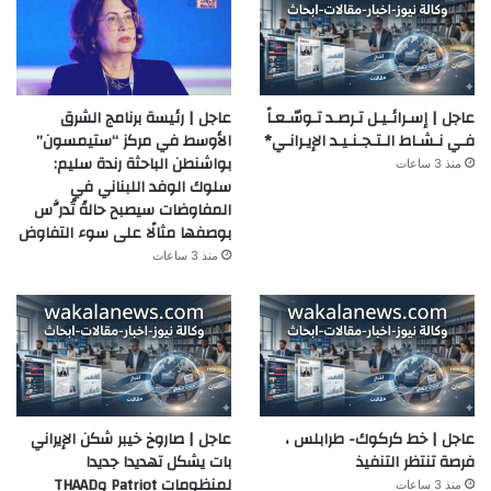
عاجل | إسـرائـيـل تـرصـد تـوسّـعـاً
عاجل | رئيسة برنامج الشرق
فـي نـشـاط الـتـجـنـيـد الإيـرانـي*
الأوسط في مركز “ستيمسون”
بواشنطن الباحثة رندة سليم:
منذ 3 ساعات
سلوك الوفد اللبناني في
المفاوضات سيصبح حالةً تُدرَّس
بوصفها مثالًا على سوء التفاوض
منذ 3 ساعات
عاجل | خط كركوك- طرابلس ،
عاجل | صاروخ خيبر شكن الإيراني
فرصة تنتظر التنفيذ
بات يشكل تهديدا جديدا
لمنظومات Patriot وTHAAD
منذ 3 ساعات