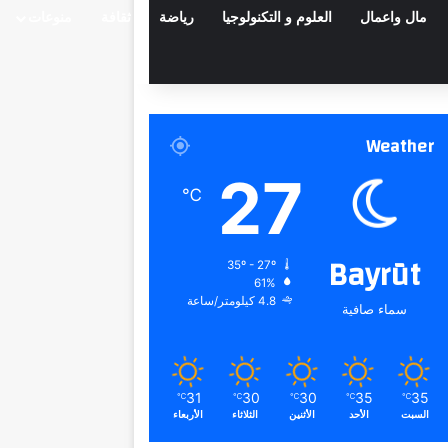
مال واعمال
العلوم و التكنولوجيا
رياضة
ثقافة
منوعات
Weather
27
℃
Bayrūt
35º - 27º
61%
4.8 كيلومتر/ساعة
سماء صافية
31
30
30
35
35
℃
℃
℃
℃
℃
السبت
الأحد
الأثنين
الثلاثاء
الأربعاء