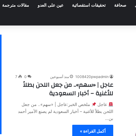
صحافة
تحقيقات استقصائية
عين على العدو
مقالات مترجمة
1008420pwpadmin
منذ أسبوعين
0
7
عاجل | «سهم».. من جعل اللحن بطلاً
للأغنية – أخبار السعودية
عاجل
ملخص الخبر:عاجل | «سهم».. من جعل
اللحن بطلاً للأغنية – أخبار السعودية لم يصنع الأمير أحمد
بن…
أكمل القراءة »