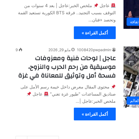
عاجل
ملخص الخبر:عاجل | بعد 4 سنوات من
التوقف بسبب التجنيد.. فرقة BTS الكورية تستعيد القمة
وتحصد «فنان…
ثقافة
أكمل القراءة »
1008420pwpadmin
مايو 29, 2026
9
عاجل | لوحات فنية ومعزوفات
موسيقية من رحم الحرب والنزوح،
فسحة أمل وتوثيق للمعاناة في غزة
محتوى المقال معرض داخل خيمة رسم الأمل على
صناديق المساعدات "طيور غزة تغني"
عاجل
لعالم
ملخص الخبر:عاجل |…
أكمل القراءة »