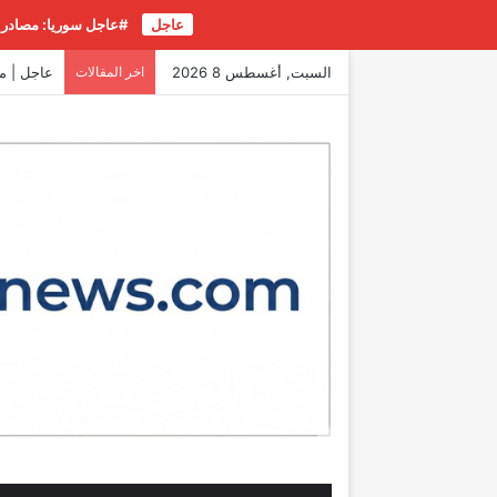
عاجل
#عاجل سوريا: مصادر م
السبت, أغسطس 8 2026
اخر المقالات
عاجل | مر