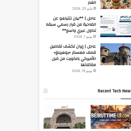
الغدر
مايو 25, 2026
عاجل | **بيان نتتياهو عن
الضاحية من قرار رسمي سبقه
تداول عبري واسع**
يونيو 1, 2026
عاجل | إيران تكشف تفاصيل
قصف معسكر «بوهرينغ»
الأميركي بالكويت من قبل
مقاتلاتها
يونيو 19, 2026
Recent Tech New