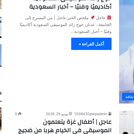
أكاديميًا وفنيًا – أخبار السعودية
عاجل
ملخص الخبر:عاجل | من المسرح إلى
الجامعة.. عدنان خوج رائد الموسيقى السعودية أكاديميًا
وفنيًا – أخبار السعودية…
أكمل القراءة »
s
ثقافة
1008420pwpadmin
يونيو 25, 2026
5
عاجل | أطفال غزة يتعلمون
الموسيقى في الخيام هربا من ضجيج