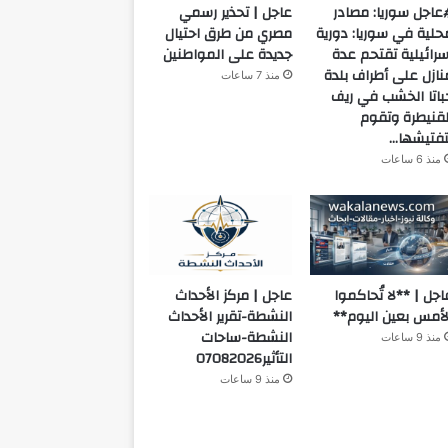
عاجل سوريا: مصادر
عاجل | تحذير رسمي
حلية في سوريا: دورية
مصري من طرق احتيال
سرائيلية تقتحم عدة
جديدة على المواطنين
نازل على أطراف بلدة
منذ 7 ساعات
باتا الخشب في ريف
لقنيطرة وتقوم
تفتيشها…
منذ 6 ساعات
اجل | **لا تُحاكموا
عاجل | مركز الأحداث
لأمس بعين اليوم**
النشطة-تقرير الأحداث
النشطة-ساحات
منذ 9 ساعات
التأثير07082026
منذ 9 ساعات