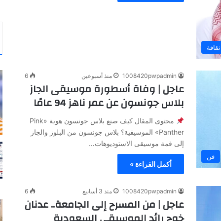
ثقافة
1008420pwpadmin
منذ أسبوعين
6
عاجل | وفاة أسطورة موسيقى الجاز
بلاس جونسون عن عمر ناهز 94 عامًا
محتوى المقال كيف صنع بلاس جونسون هوية «Pink
Panther» الموسيقية؟ بلاس جونسون من البلوز والجاز
إلى قمة موسيقى الاستوديوهات…
فن
أكمل القراءة »
1008420pwpadmin
منذ 3 أسابيع
6
عاجل | من المسرح إلى الجامعة.. عدنان
خوج رائد الموسيقى السعودية