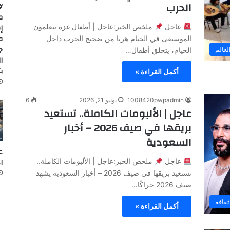
الحرب
#
م
إ
عاجل
ملخص الخبر:عاجل | أطفال غزة يتعلمون
م
الموسيقى في الخيام هربا من ضجيج الحرب داخل
ج
لعالم
الخيام، يتحلق أطفال…
ا
ب
أكمل القراءة »
1008420pwpadmin
يونيو 21, 2026
6
عاجل | الألبومات الكاملة.. تستعيد
بريقها في صيف 2026 – أخبار
السعودية
ع
ا
عاجل
ملخص الخبر:عاجل | الألبومات الكاملة..
تستعيد بريقها في صيف 2026 – أخبار السعودية يشهد
صيف 2026 حراكًا…
ثقافة
أكمل القراءة »