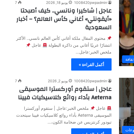
1008420pwpadmin
يونيو 18, 2026
7
عاجل | شاكيرا ونانسي.. كيف أصبحتا
«أيقونتي» أغاني كأس العالم؟ – أخبار
السعودية
محتوى المقال ملكة أغاني كأس العالم نانسي.. الأكثر
انتشارًا عربيًا أغاني من ذاكرة البطولة
عاجل
ملخص الخبر:عاجل…
ثقافة
أكمل القراءة »
1008420pwpadmin
يونيو 2, 2026
7
عاجل | ستقوم أوركسترا الموسيقى
Aeterna بأداء روائع كلاسيكيات فيينا
عاجل
ملخص الخبر:عاجل | ستقوم أوركسترا
الموسيقى Aeterna بأداء روائع كلاسيكيات فيينا سيتحدث
تيودور كرنتزيس عن ضخامة الكون،…
وعات