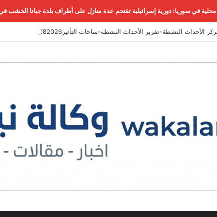
حلية في سوريا: دورية إسرائيلية تقتحم عدة منازل على أطراف بلدة جباتا الخشب في
كز الأحداث النشطة-تقرير الأحداث النشطة-ساحات التأثير07082026