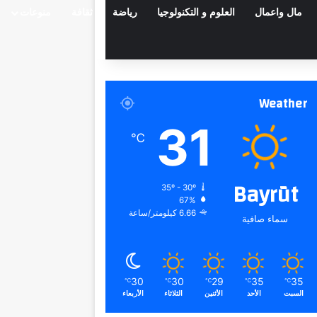
مال واعمال
العلوم و التكنولوجيا
رياضة
ثقافة
منوعات
Weather
31
℃
Bayrūt
35º - 30º
67%
6.66 كيلومتر/ساعة
سماء صافية
30
30
29
35
35
℃
℃
℃
℃
℃
السبت
الأحد
الأثنين
الثلاثاء
الأربعاء