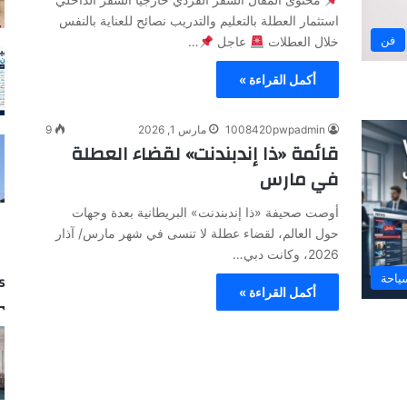
استثمار العطلة بالتعليم والتدريب نصائح للعناية بالنفس
فن
خلال العطلات
عاجل
…
أكمل القراءة »
1008420pwpadmin
مارس 1, 2026
9
قائمة «ذا إندبندنت» لقضاء العطلة
في مارس
أوصت صحيفة «ذا إندبندنت» البريطانية بعدة وجهات
حول العالم، لقضاء عطلة لا تنسى في شهر مارس/ آذار
2026، وكانت دبي…
ياحة
s
أكمل القراءة »