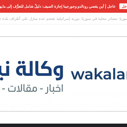
جل
عاجل | أين يقضي رونالدو وجورجينا إجازة الصيف: دليلٌ شامل للتعرُّف إلى مايو
حذير رسمي مصري من طرق احتيال جديدة على المواطنين