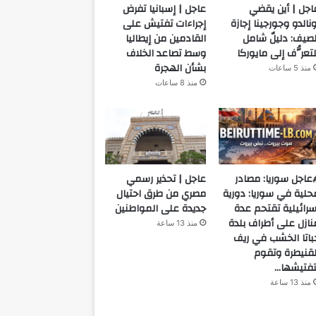
اجل | أين يقضي
عاجل | إسبانيا تفرض
ونالدو وجورجينا إجازة
إجراءات تفتيش على
لصيف: دليلٌ شامل
القادمين من إيطاليا
لتعرُّف إلى مايوركا
وسط تصاعد الخلاف
بشأن الهجرة
منذ 5 ساعات
منذ 8 ساعات
عاجل سوريا: مصادر
عاجل | تحذير رسمي
حلية في سوريا: دورية
مصري من طرق احتيال
سرائيلية تقتحم عدة
جديدة على المواطنين
نازل على أطراف بلدة
منذ 13 ساعة
باتا الخشب في ريف
لقنيطرة وتقوم
تفتيشها…
منذ 13 ساعة