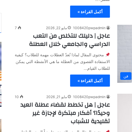
أكمل القراءة »
1008420pwpadmin
مايو 22, 2026
7
عاجل | دليلك للتخلص من التعب
الدراسي والجامعي خلال العطلة
محتوى المقال لماذا تُعدّ العطلات مهمة للطلاب؟ كيفية
الاستفادة القصوى من العطلة ​ما هي الأنشطة التي يمكن
للطلاب القيام…
فن
أكمل القراءة »
1008420pwpadmin
مايو 21, 2026
10
عاجل | هل تخطط لقضاء عطلة العيد
وحيدًا؟ أفكار مبتكرة لإجازة غير
تقليدية للشباب
محتوى المقال السفر الفردي خارجياً السفر الداخلي