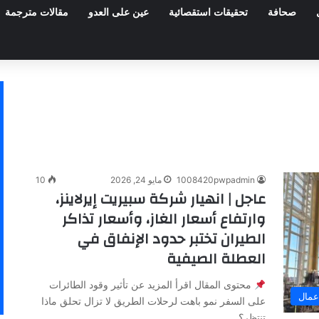
صحافة
تحقيقات استقصائية
عين على العدو
مقالات مترجمة
1008420pwpadmin
مايو 24, 2026
10
عاجل | انهيار شركة سبيريت إيرلاينز،
وارتفاع أسعار الغاز، وأسعار تذاكر
الطيران تختبر حدود الإنفاق في
العطلة الصيفية
محتوى المقال اقرأ المزيد عن تأثير وقود الطائرات
عمال
على السفر نمو باهت لرحلات الطريق لا تزال تحلق ماذا
تنتظر؟…