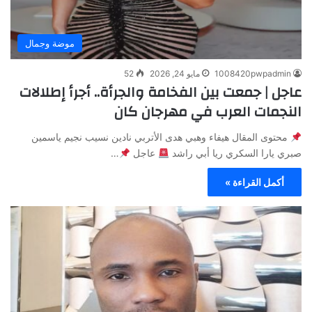
موضة وجمال
1008420pwpadmin
مايو 24, 2026
52
عاجل | جمعت بين الفخامة والجرأة.. أجرأ إطلالات
النجمات العرب في مهرجان كان
محتوى المقال هيفاء وهبي هدى الأتربي نادين نسيب نجيم ياسمين
صبري يارا السكري ريا أبي راشد
عاجل
…
أكمل القراءة »