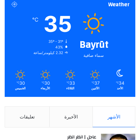
Weather
35
℃
Bayrūt
35º - 31º
43%
2.32 كيلومتر/ساعة
سماء صافية
30
30
33
37
34
℃
℃
℃
℃
℃
الأحد
الأثنين
الثلاثاء
الأربعاء
الخميس
الأشهر
الأخيرة
تعليقات
عاجل | انظر انظر