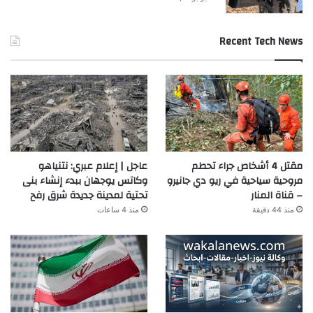
Recent Tech News
مقتل 4 أشخاص جراء تحطم
عاجل | إعلام عبري: نتنياهو
مروحية سياحية في ريو دي جانيرو
وكاتس يوجهان ببدء إنشاء بنى
– قناة المنار
تحتية لمدينة جديدة شرق رفح
منذ 44 دقيقة
منذ 4 ساعات