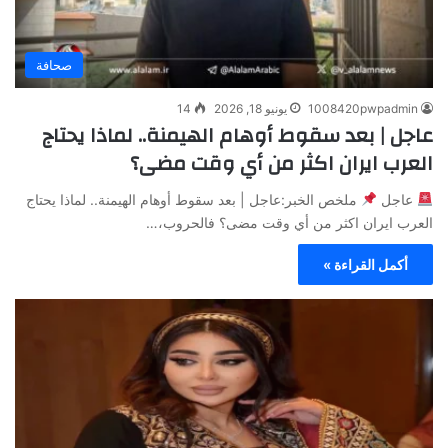
صحافة
1008420pwpadmin
يونيو 18, 2026
14
عاجل | بعد سقوط أوهام الهيمنة.. لماذا يحتاج
العرب ايران اكثر من أي وقت مضى؟
عاجل
ملخص الخبر:عاجل | بعد سقوط أوهام الهيمنة.. لماذا يحتاج
العرب ايران اكثر من أي وقت مضى؟ فالحروب،…
أكمل القراءة »