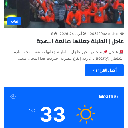
ثقافة
1008420pwpadmin
أبريل 24, 2026
9
عاجل | الطبلة جعلتها صانعة البهجة
عاجل
ملخص الخبر:عاجل | الطبلة جعلتها صانعة البهجة سارة
البُططي (Botaty)، عازفة إيقاع مصرية احترفت هذا المجال منذ…
أكمل القراءة »
Weather
33
℃