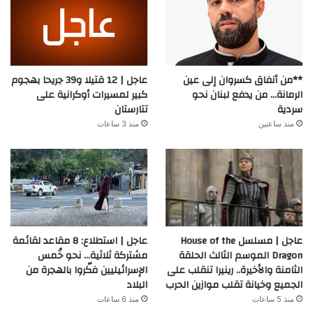
**من أنفاق كسروان إلى عين
عاجل | 12 قتيلا و39 جريحا بهجوم
الرمانة… من يدفع لبنان نحو
كبير لمسيرات أوكرانية على
سردية
تتارستان
منذ ساعتين
منذ 3 ساعات
عاجل | مسلسل House of the
عاجل | استطلاع: 8 مقاعد لقائمة
Dragon الموسم الثالث الحلقة
مشتركة ثلاثية… نحو خُمس
الثامنة والأخيرة.. رينيرا تنقلب على
الإسرائيليين فكّروا بالهجرة من
الجميع وخيانة تقلب موازين الحرب
البلاد
منذ 5 ساعات
منذ 6 ساعات