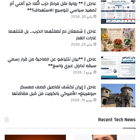
عاجل | ** رواية نقل مراكز حزب الله: خبر أمني أم
تمهيد سياسي لتوسيع الاستهداف؟**
مايو 30, 2026
عاجل | شمعتان لم تطفئهما الحرب… بل قتلتهما
غارات الغدر
مايو 25, 2026
عاجل | **بيان نتتياهو عن الضاحية من قرار رسمي
سبقه تداول عبري واسع**
يونيو 1, 2026
عاجل | إيران تكشف تفاصيل قصف معسكر
«بوهرينغ» الأميركي بالكويت من قبل مقاتلاتها
يونيو 19, 2026
Recent Tech News