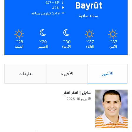
Bayrūt
37º - 31º
47%
2.49 كيلومتر/ساعة
سماء صافية
28
29
30
37
37
℃
℃
℃
℃
℃
الأثنين
الثلاثاء
الأربعاء
الخميس
الجمعة
الأشهر
الأخيرة
تعليقات
عاجل | انظر انظر
يونيو 19, 2026