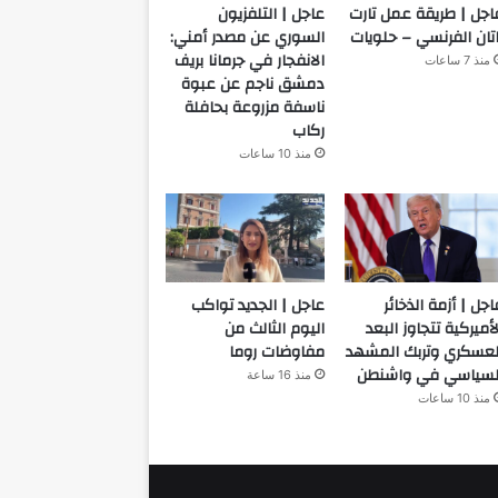
اجل | طريقة عمل تارت
عاجل | التلفزيون
اتان الفرنسي – حلويات
السوري عن مصدر أمني:
الانفجار في جرمانا بريف
منذ 7 ساعات
دمشق ناجم عن عبوة
ناسفة مزروعة بحافلة
ركاب
منذ 10 ساعات
اجل | أزمة الذخائر
عاجل | الجديد تواكب
لأميركية تتجاوز البعد
اليوم الثالث من
لعسكري وتربك المشهد
مفاوضات روما
لسياسي في واشنطن
منذ 16 ساعة
منذ 10 ساعات