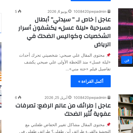
1008420pwpadmin
يونيو 6, 2026
5
عاجل | خاص لـ ” سيدتي” أبطال
مسرحية «ليلة عسل» يكشفون أسرار
الشخصيات وكواليس الضحك في
الرياض
محتوى المقال علي صبحي: شخصيتي تحرك أحداث
فن
«ليلة عسل» منذ اللحظة الأولى علي صبحي يكشف
تفاصيل فيلم «حتة مني»…
أكمل القراءة »
1008420pwpadmin
أبريل 25, 2026
6
عاجل | طرائف من عالم الرضع: تصرفات
عفوية تُثير الضحك
محتوى المقال مشاكل تغيير الحفاض طفلتي مع
التجشؤ والقيء طرائف أين طفلي؟ طرائف طفلي في