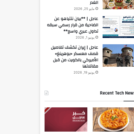
الغدر
مايو 25, 2026
عاجل | **بيان نتتياهو عن
الضاحية من قرار رسمي سبقه
تداول عبري واسع**
يونيو 1, 2026
عاجل | إيران تكشف تفاصيل
قصف معسكر «بوهرينغ»
الأميركي بالكويت من قبل
مقاتلاتها
يونيو 19, 2026
Recent Tech New