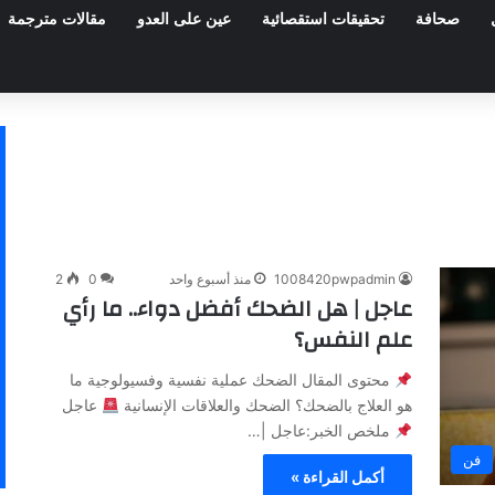
صحافة
تحقيقات استقصائية
عين على العدو
مقالات مترجمة
1008420pwpadmin
منذ أسبوع واحد
0
2
عاجل | هل الضحك أفضل دواء.. ما رأي
علم النفس؟
محتوى المقال الضحك عملية نفسية وفسيولوجية ما
هو العلاج بالضحك؟ الضحك والعلاقات الإنسانية
عاجل
ملخص الخبر:عاجل |…
فن
أكمل القراءة »