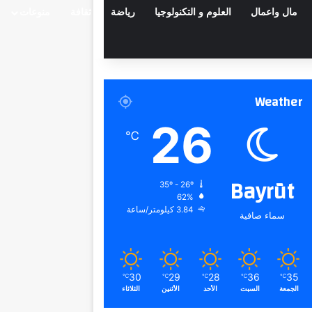
مال واعمال
العلوم و التكنولوجيا
رياضة
ثقافة
منوعات
Weather
26
℃
Bayrūt
35º - 26º
62%
3.84 كيلومتر/ساعة
سماء صافية
30
29
28
36
35
℃
℃
℃
℃
℃
الجمعة
السبت
الأحد
الأثنين
الثلاثاء