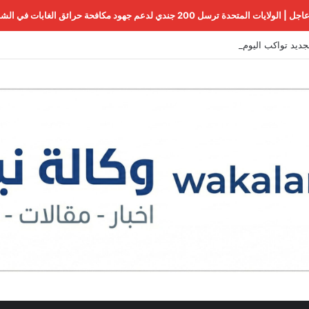
اجل | الولايات المتحدة ترسل 200 جندي لدعم جهود مكافحة حرائق الغابات في الشمال الغربي
جديد تواكب اليوم الثالث من مفاوضات روما