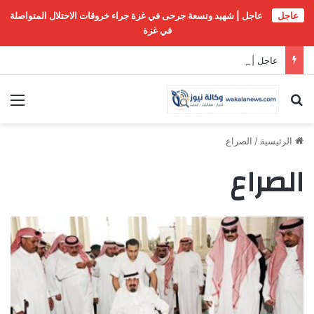
عاجل
عاجل | شهيد وتسعة جرحى في غزة جراء خروقات الاحتلال المتواصلة
في غزة
عاجل | الخارجية القطرية: نجدد تضامننا مع السعودية وندعم ما تتخذه من إجراءات…
بحث عن
الق
الرئيسية
/
الصراع
الصراع