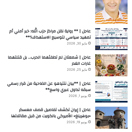
عاجل | ** رواية نقل مراكز حزب الله: خبر أمني أم
تمهيد سياسي لتوسيع الاستهداف؟**
مايو 30, 2026
عاجل | شمعتان لم تطفئهما الحرب… بل قتلتهما
غارات الغدر
مايو 25, 2026
عاجل | **بيان نتتياهو عن الضاحية من قرار رسمي
سبقه تداول عبري واسع**
يونيو 1, 2026
عاجل | إيران تكشف تفاصيل قصف معسكر
«بوهرينغ» الأميركي بالكويت من قبل مقاتلاتها
يونيو 19, 2026