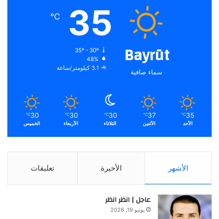
35
℃
Bayrūt
35º - 30º
48%
3.1 كيلومتر/ساعة
سماء صافية
30
30
30
37
35
℃
℃
℃
℃
℃
الأحد
الأثنين
الثلاثاء
الأربعاء
الخميس
الأشهر
الأخيرة
تعليقات
عاجل | انظر انظر
يونيو 19, 2026