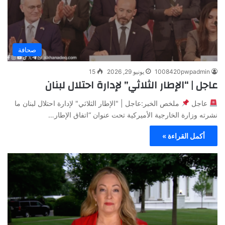
صحافة
1008420pwpadmin
يونيو 29, 2026
15
عاجل | “الإطار الثلاثي” لإدارة احتلال لبنان
عاجل
ملخص الخبر:عاجل | "الإطار الثلاثي" لإدارة احتلال لبنان ما
نشرته وزارة الخارجية الأميركية تحت عنوان “اتفاق الإطار…
أكمل القراءة »