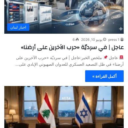
اخبار لبنان
press 1
يونيو 10, 2026
6
عاجل | في سرديّة «حرب الآخرين على أرضنا»
عاجل
ملخص الخبر:عاجل | في سرديّة «حرب الآخرين على
أرضنا» في ظل التصعيد العسكري للعدوان الصهيوني الإبادي على…
أكمل القراءة »