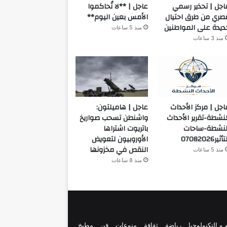
اجل | تحذير رسمي
عاجل | **لا تُحاكموا
صري من طرق احتيال
الأمس بعين اليوم**
ديدة على المواطنين
منذ 5 ساعات
منذ 3 ساعات
اجل | مركز الأحداث
عاجل | هاميلتون:
لنشطة-تقرير الأحداث
واشنطن تسحب صواريخ
لنشطة-ساحات
باتريوت اشتراها
أثير07082026
الأوروبيون لتعويض
النقص في مخزونها
منذ 5 ساعات
منذ 8 ساعات
 و التكنولوجيا
رياضة
ثقافة
منوعات
فن
مطبخ