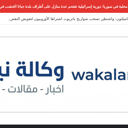
حلية في سوريا: دورية إسرائيلية تقتحم عدة منازل على أطراف بلدة جباتا الخشب في
اميلتون: واشنطن تسحب صواريخ باتريوت اشتراها الأوروبيون لتعويض النقص في مخ