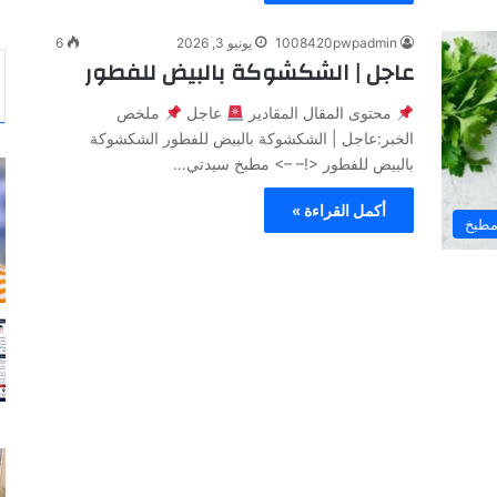
1008420pwpadmin
يونيو 3, 2026
6
عاجل | الشكشوكة بالبيض للفطور
محتوى المقال المقادير
عاجل
ملخص
الخبر:عاجل | الشكشوكة بالبيض للفطور الشكشوكة
بالبيض للفطور <!– –> مطبخ سيدتي…
أكمل القراءة »
طبخ