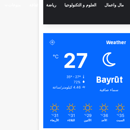
مال واعمال
العلوم و التكنولوجيا
رياضة
ثقافة
منوعات
Weather
27
℃
Bayrūt
35º - 27º
72%
4.46 كيلومتر/ساعة
سماء صافية
31
31
29
36
35
℃
℃
℃
℃
℃
السبت
الأحد
الأثنين
الثلاثاء
الأربعاء