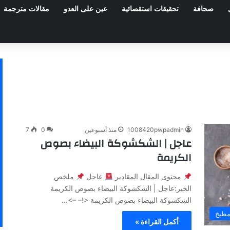
صحافة
تحقيقات استقصائية
عين على العدو
مقالات مترجمة
1008420pwpadmin
منذ أسبوعين
0
7
عاجل | الشكشوكة البيضاء بصوص
الكريمة
محتوى المقال المقادير
عاجل
ملخص
الخبر:عاجل | الشكشوكة البيضاء بصوص الكريمة
الشكشوكة البيضاء بصوص الكريمة <!– –>…
طبخ
أكمل القراءة »