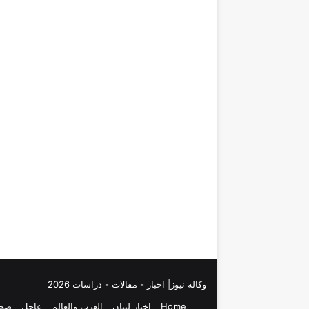
وكالة نيوز| اخبار - مقالات - دراسات 2026
Home
اخبار لبنان
العرب والعالم
عاجل
صحا