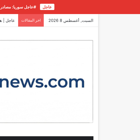
عاجل
#عاجل سوريا: مصادر م
السبت, أغسطس 8 2026
اخر المقالات
عاجل | ه