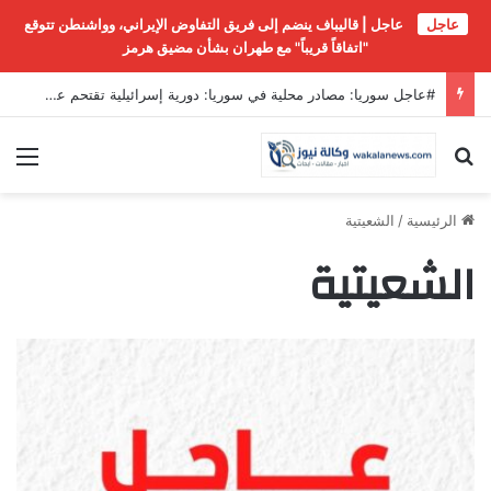
عاجل
عاجل | قاليباف ينضم إلى فريق التفاوض الإيراني، وواشنطن تتوقع
"اتفاقاً قريباً" مع طهران بشأن مضيق هرمز
#عاجل سوريا: مصادر محلية في سوريا: دورية إسرائيلية تقتحم عدة منازل على أطراف بلدة جباتا الخشب في ريف القنيطرة وتقوم بتفتيشها…
بحث عن
الق
الرئيسية
/
الشعيتية
الشعيتية