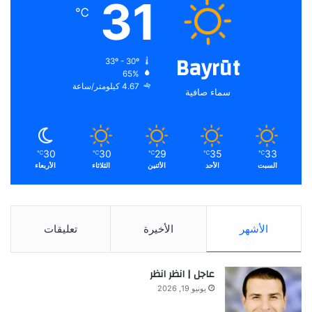
31
℃
Bayrūt
33º - 30º
65%
4.67 كيلومتر/ساعة
سماء صافية
30
30
29
35
33
℃
℃
℃
℃
℃
السبت
الأحد
الأثنين
الثلاثاء
الأربعاء
الأشهر
الأخيرة
تعليقات
عاجل | انظر انظر
يونيو 19, 2026