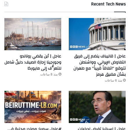
Recent Tech News
عاجل | قاليباف ينضم إلى فريق
عاجل | أين يقضي رونالدو
التفاوض الإيراني، وواشنطن
وجورجينا إجازة الصيف: دليلٌ شامل
تتوقع “اتفاقاً قريباً” مع طهران
للتعرُّف إلى مايوركا
بشأن مضيق هرمز
منذ 8 ساعات
منذ 6 ساعات
عاجل | إسبانيا تفرض إجراءات
#عاجل سوريا: مصادر محلية في