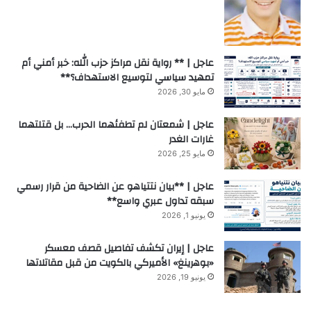
عاجل | ** رواية نقل مراكز حزب الله: خبر أمني أم
تمهيد سياسي لتوسيع الاستهداف؟**
مايو 30, 2026
عاجل | شمعتان لم تطفئهما الحرب… بل قتلتهما
غارات الغدر
مايو 25, 2026
عاجل | **بيان نتتياهو عن الضاحية من قرار رسمي
سبقه تداول عبري واسع**
يونيو 1, 2026
عاجل | إيران تكشف تفاصيل قصف معسكر
«بوهرينغ» الأميركي بالكويت من قبل مقاتلاتها
يونيو 19, 2026