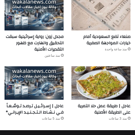
صنعاء تضع السعودية أمام
مجدل زون: رواية إسرائيلية سبقت
خيارات المواجهة الصفرية
التحقيق وانهارت مع ظهور
التقديرات الأمنية
منذ ساعة واحدة
منذ ساعتين
عاجل | طريقة عمل حلا التمرية
عاجل | إسـرائـيـل تـرصـد تـوسّـعـاً
على الطريقة الأصلية
فـي نـشـاط الـتـجـنـيـد الإيـرانـي*
منذ 3 ساعات
منذ 5 ساعات