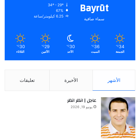
Bayrūt
34º - 29º
67%
6.25 كيلومتر/ساعة
سماء صافية
30
29
30
36
34
℃
℃
℃
℃
℃
الجمعة
السبت
الأحد
الأثنين
الثلاثاء
الأشهر
الأخيرة
تعليقات
عاجل | انظر انظر
يونيو 19, 2026