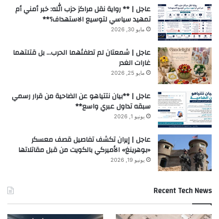
عاجل | ** رواية نقل مراكز حزب الله: خبر أمني أم
تمهيد سياسي لتوسيع الاستهداف؟**
مايو 30, 2026
عاجل | شمعتان لم تطفئهما الحرب… بل قتلتهما
غارات الغدر
مايو 25, 2026
عاجل | **بيان نتتياهو عن الضاحية من قرار رسمي
سبقه تداول عبري واسع**
يونيو 1, 2026
عاجل | إيران تكشف تفاصيل قصف معسكر
«بوهرينغ» الأميركي بالكويت من قبل مقاتلاتها
يونيو 19, 2026
Recent Tech News