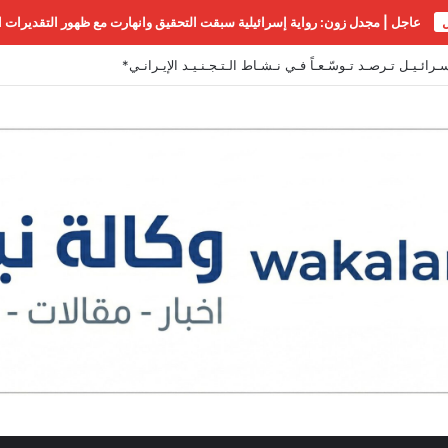
عاجل | مجدل زون: رواية إسرائيلية سبقت التحقيق وانهارت مع ظهور التقديرات ال
رائـيـل تـرصـد تـوسّـعـاً فـي نـشـاط الـتـجـنـيـد الإيـرانـي*