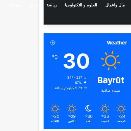
مال واعمال
العلوم و التكنولوجيا
رياضة
ثقافة
منوعات
Weather
30
℃
Bayrūt
34º - 29º
67%
5.79 كيلومتر/ساعة
سماء صافية
30
29
30
36
34
℃
℃
℃
℃
℃
الجمعة
السبت
الأحد
الأثنين
الثلاثاء