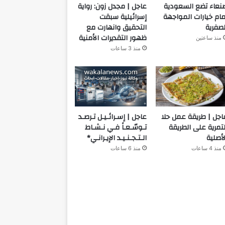
نعاء تضع السعودية
عاجل | مجدل زون: رواية
مام خيارات المواجهة
إسرائيلية سبقت
لصفرية
التحقيق وانهارت مع
ظهور التقديرات الأمنية
منذ ساعتين
منذ 3 ساعات
اجل | طريقة عمل حلا
عاجل | إسـرائـيـل تـرصـد
لتمرية على الطريقة
تـوسّـعـاً فـي نـشـاط
لأصلية
الـتـجـنـيـد الإيـرانـي*
منذ 4 ساعات
منذ 6 ساعات