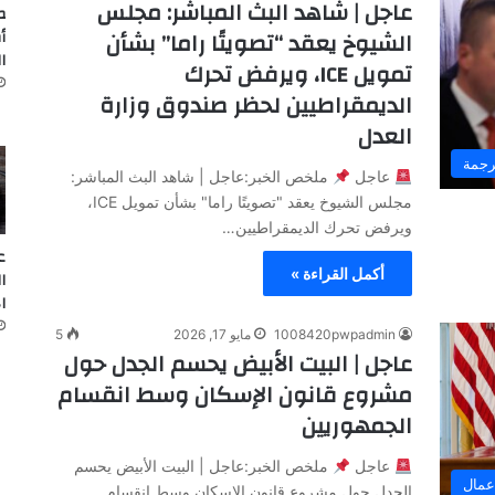
عاجل | شاهد البث المباشر: مجلس
ص
أ
الشيوخ يعقد “تصويتًا راما” بشأن
ا
تمويل ICE، ويرفض تحرك
الديمقراطيين لحظر صندوق وزارة
العدل
رجمة
عاجل
ملخص الخبر:عاجل | شاهد البث المباشر:
مجلس الشيوخ يعقد "تصويتًا راما" بشأن تمويل ICE،
ويرفض تحرك الديمقراطيين…
ع
أكمل القراءة »
ا
ا
1008420pwpadmin
مايو 17, 2026
5
عاجل | البيت الأبيض يحسم الجدل حول
مشروع قانون الإسكان وسط انقسام
الجمهوريين
عاجل
ملخص الخبر:عاجل | البيت الأبيض يحسم
عمال
الجدل حول مشروع قانون الإسكان وسط انقسام