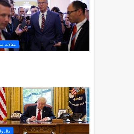
مقالات مت
مال وا