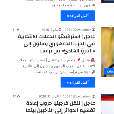
الجمهوريين الصورة مقدمة من…
أكمل القراءة »
1008420pwpadmin
مايو 9, 2026
11
عاجل | استراتيجيّو الحملات الانتخابية
في الحزب الجمهوري يميلون إلى
«التبرؤ الهادئ» من ترامب
عاجل
ملخص الخبر:عاجل | استراتيجيّو الحملات
الانتخابية في الحزب الجمهوري يميلون إلى «التبرؤ
افة
الهادئ» من ترامب يشنّ ترامب «حملة…
أكمل القراءة »
1008420pwpadmin
أبريل 21, 2026
17
عاجل | تنقل فرجينيا حروب إعادة
تقسيم الدوائر إلى الناخبين بينما