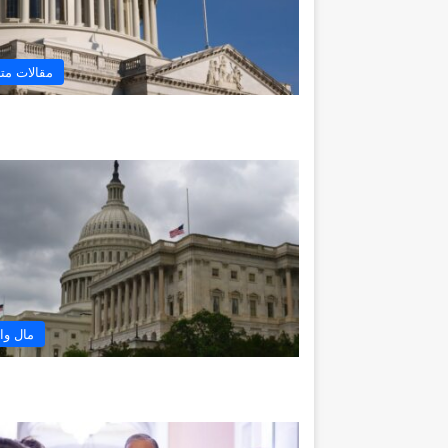
مقالات مت
مال وا