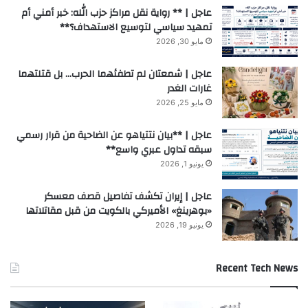
عاجل | ** رواية نقل مراكز حزب الله: خبر أمني أم
تمهيد سياسي لتوسيع الاستهداف؟**
مايو 30, 2026
عاجل | شمعتان لم تطفئهما الحرب… بل قتلتهما
غارات الغدر
مايو 25, 2026
عاجل | **بيان نتتياهو عن الضاحية من قرار رسمي
سبقه تداول عبري واسع**
يونيو 1, 2026
عاجل | إيران تكشف تفاصيل قصف معسكر
«بوهرينغ» الأميركي بالكويت من قبل مقاتلاتها
يونيو 19, 2026
Recent Tech News