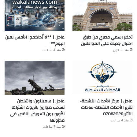
تحذير رسمي مصري من طرق
عاجل | **لا تُحاكموا الأمس بعين
احتيال جديدة على المواطنين
اليوم**
منذ ساعتين
منذ 4 ساعات
عاجل | مركز الأحداث النشطة-
عاجل | هاميلتون: واشنطن
تقرير الأحداث النشطة-ساحات
تسحب صواريخ باتريوت اشتراها
التأثير07082026
الأوروبيون لتعويض النقص في
مخزونها
منذ 4 ساعات
منذ 7 ساعات