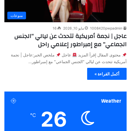
منوعات
1008420pwpadmin
مايو 10, 2026
16
عاجل | نجمة أمريكية تتحدث عن ليالي “الجنس
الجماعي” مع إمبراطور إعلامي راحل
محتوى المقال إقرأ المزيد
عاجل
ملخص الخبر:عاجل | نجمة
أمريكية تتحدث عن ليالي "الجنس الجماعي" مع إمبراطور…
أكمل القراءة »
Weather
26
℃