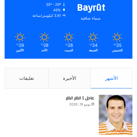
Bayrūt
35º - 29º
46%
3.81 كيلومتر/ساعة
سماء صافية
29
28
28
34
35
℃
℃
℃
℃
℃
الخميس
الجمعة
السبت
الأحد
الأثنين
الأشهر
الأخيرة
تعليقات
عاجل | انظر انظر
يونيو 19, 2026