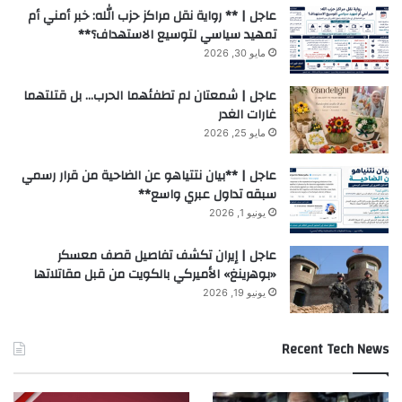
عاجل | ** رواية نقل مراكز حزب الله: خبر أمني أم
تمهيد سياسي لتوسيع الاستهداف؟**
مايو 30, 2026
عاجل | شمعتان لم تطفئهما الحرب… بل قتلتهما
غارات الغدر
مايو 25, 2026
عاجل | **بيان نتتياهو عن الضاحية من قرار رسمي
سبقه تداول عبري واسع**
يونيو 1, 2026
عاجل | إيران تكشف تفاصيل قصف معسكر
«بوهرينغ» الأميركي بالكويت من قبل مقاتلاتها
يونيو 19, 2026
Recent Tech News