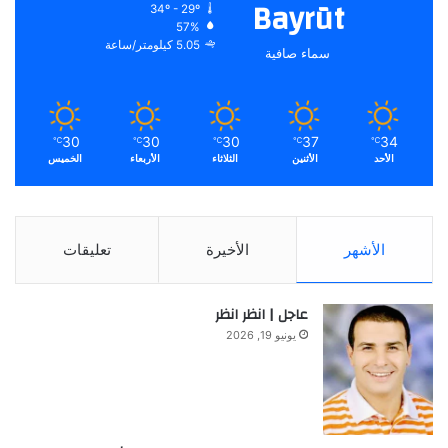
Bayrūt
34º - 29º
57%
5.05 كيلومتر/ساعة
سماء صافية
30
30
30
37
34
℃
℃
℃
℃
℃
الأحد
الأثنين
الثلاثاء
الأربعاء
الخميس
الأشهر
الأخيرة
تعليقات
عاجل | انظر انظر
يونيو 19, 2026