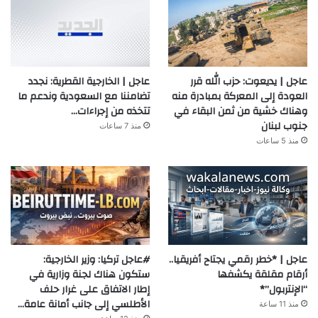
عاجل | يديعوت: حزب الله قرر
عاجل | الخارجية القطرية: نجدد
العودة إلى المعركة بمبادرة منه
تضامننا مع السعودية وندعم ما
وهناك خشية من ثمن البقاء في
تتخذه من إجراءات…
جنوب لبنان
منذ 7 ساعات
منذ 5 ساعات
عاجل | *خطر رقمي يجتاح أفريقيا..
#عاجل تركيا: وزير الخارجية:
أرقام مقلقة يكشفها
ستكون هناك لجنة وزارية في
“الإنتربول”*
إطار الاتفاق على غرار حلف
الأطلسي إلى جانب أمانة عامة…
منذ 11 ساعة