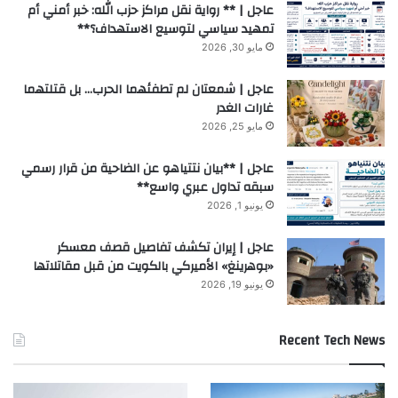
عاجل | ** رواية نقل مراكز حزب الله: خبر أمني أم
تمهيد سياسي لتوسيع الاستهداف؟**
مايو 30, 2026
عاجل | شمعتان لم تطفئهما الحرب… بل قتلتهما
غارات الغدر
مايو 25, 2026
عاجل | **بيان نتتياهو عن الضاحية من قرار رسمي
سبقه تداول عبري واسع**
يونيو 1, 2026
عاجل | إيران تكشف تفاصيل قصف معسكر
«بوهرينغ» الأميركي بالكويت من قبل مقاتلاتها
يونيو 19, 2026
Recent Tech News