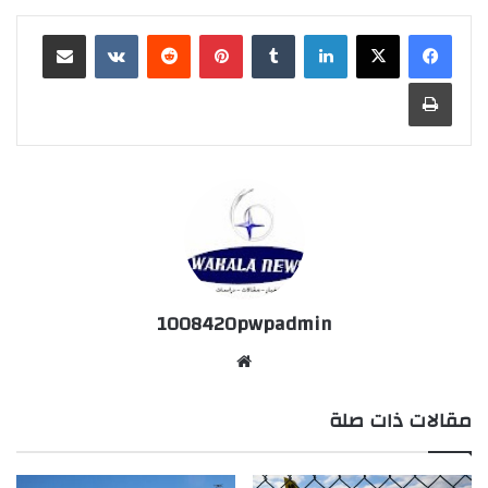
لينكدإن
‏Tumblr
بينتيريست
‏Reddit
‏VKontakte
مشاركة عبر البريد
طباعة
1008420pwpadmin
موق
ع
مقالات ذات صلة
الوي
ب