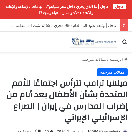
عاجل
عاجل | ما الذي يجري داخل مقر نتنياهو؟.. اتهامات بالإساءة والإهانة
والاعتداء تلاحق سارة نتنياهو مجددًا
عاجل | *”روما الثامنة” أمام اختبار الانسحاب: لبنان يلوّح بوقف التفاوض*
بحث عن
الق
الرئيسية
/
مقالات مترجمة
مقالات مترجمة
ميلانيا ترامب تترأس اجتماعًا للأمم
المتحدة بشأن الأطفال بعد أيام من
إضراب المدارس في إيران | الصراع
الإسرائيلي الإيراني
1008420pwpadmin
مارس 3, 2026
15
أقل من دقيقة