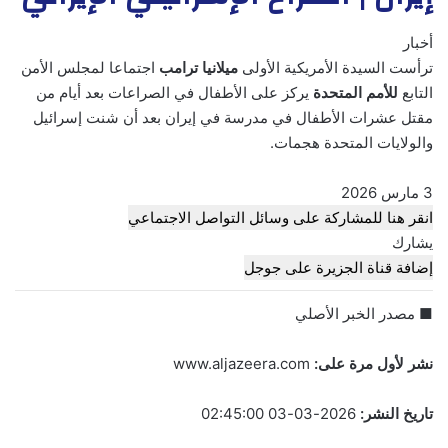
أخبار
ترأست السيدة الأمريكية الأولى
ميلانيا
ترامب
اجتماعا لمجلس الأمن
التابع
للأمم
المتحدة
يركز على الأطفال في الصراعات بعد أيام من
مقتل عشرات الأطفال في مدرسة في إيران بعد أن شنت إسرائيل
والولايات المتحدة هجمات.
ت
3 مارس 2026
م
انقر هنا للمشاركة على وسائل التواصل الاجتماعي
ا
يشارك
ل
إضافة قناة الجزيرة على جوجل
ن
■ مصدر الخبر الأصلي
ش
ر
نشر لأول مرة على:
www.aljazeera.com
ب
ت
تاريخ النشر:
2026-03-03 02:45:00
ا
ر