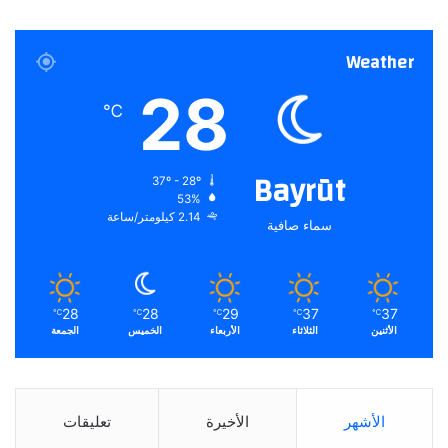
Weather
28
℃
Bayrūt
37º - 28º
53%
2.14 كيلومتر/ساعة
سماء صافية
28
28
29
37
37
℃
℃
℃
℃
℃
الأثنين
الثلاثاء
الأربعاء
الخميس
الجمعة
الأشهر
الأخيرة
تعليقات