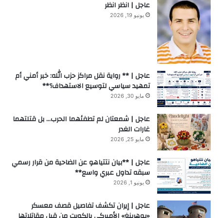
عاجل | انظر انظر
يونيو 19, 2026
عاجل | ** رواية نقل مراكز حزب الله: خبر أمني أم
تمهيد سياسي لتوسيع الاستهداف؟**
مايو 30, 2026
عاجل | شمعتان لم تطفئهما الحرب… بل قتلتهما
غارات الغدر
مايو 25, 2026
عاجل | **بيان نتتياهو عن الضاحية من قرار رسمي
سبقه تداول عبري واسع**
يونيو 1, 2026
عاجل | إيران تكشف تفاصيل قصف معسكر
«بوهرينغ» الأميركي بالكويت من قبل مقاتلاتها