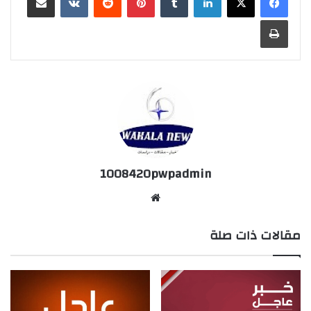
طباعة
1008420pwpadmin
موق
ع
مقالات ذات صلة
الوي
ب