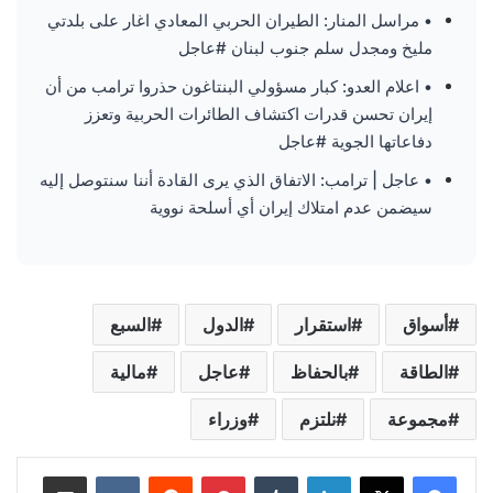
• مراسل المنار: الطيران الحربي المعادي اغار على بلدتي
مليخ ومجدل سلم جنوب لبنان #عاجل
• اعلام العدو: كبار مسؤولي البنتاغون حذروا ترامب من أن
إيران تحسن قدرات اكتشاف الطائرات الحربية وتعزز
دفاعاتها الجوية #عاجل
• عاجل | ترامب: الاتفاق الذي يرى القادة أننا سنتوصل إليه
سيضمن عدم امتلاك إيران أي أسلحة نووية
أسواق
استقرار
الدول
السبع
الطاقة
بالحفاظ
عاجل
مالية
مجموعة
نلتزم
وزراء
لينكدإن
‏Tumblr
بينتيريست
‏Reddit
‏VKontakte
مشاركة عبر البريد