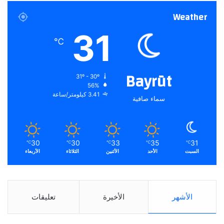
Weather
31
℃
Bayrūt
31º - 30º
56%
3.41 كيلومتر/ساعة
سماء صافية
30
30
33
35
31
℃
℃
℃
℃
℃
السبت
الأحد
الأثنين
الثلاثاء
الأربعاء
الأشهر
الأخيرة
تعليقات