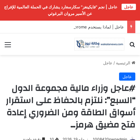
عاجل
عاجل | نجم "فايكينغز" سكارسغارد يشارك في الحملة العالمية للإفراج
عن الأسير مروان البرغوثي
عاجل | لماذا يستخدم Chrome محرك البحث Yahoo؟
بحث عن
الق
الرئيسية
/
عاجل
عاجل
#عاجل وزراء مالية مجموعة الدول
“السبع”: نلتزم بالحفاظ على استقرار
أسواق الطاقة ومن الضروري إعادة
فتح مضيق هرمز…
1008420pwpadmin
مايو 19, 2026
10
دقيقة واحدة