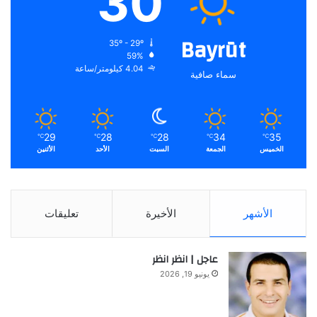
30
Bayrūt
35º - 29º
59%
4.04 كيلومتر/ساعة
سماء صافية
29
28
28
34
35
℃
℃
℃
℃
℃
الخميس
الجمعة
السبت
الأحد
الأثنين
الأشهر
الأخيرة
تعليقات
عاجل | انظر انظر
يونيو 19, 2026