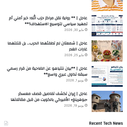
عاجل | ** رواية نقل مراكز حزب الله: خبر أمني أم
تمهيد سياسي لتوسيع الاستهداف؟**
مايو 30, 2026
عاجل | شمعتان لم تطفئهما الحرب… بل قتلتهما
غارات الغدر
مايو 25, 2026
عاجل | **بيان نتتياهو عن الضاحية من قرار رسمي
سبقه تداول عبري واسع**
يونيو 1, 2026
عاجل | إيران تكشف تفاصيل قصف معسكر
«بوهرينغ» الأميركي بالكويت من قبل مقاتلاتها
يونيو 19, 2026
Recent Tech News