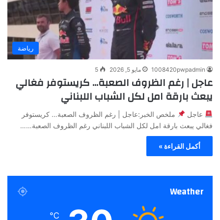
رياضة
1008420pwpadmin
مايو 5, 2026
5
عاجل | رغم الظروف الصعبة… كريستوفر فغالي
يبعث بارقة امل لكل الشباب اللبناني
عاجل
ملخص الخبر:عاجل | رغم الظروف الصعبة… كريستوفر
فغالي يبعث بارقة امل لكل الشباب اللبناني رغم الظروف الصعبة……
أكمل القراءة »
Weather
℃