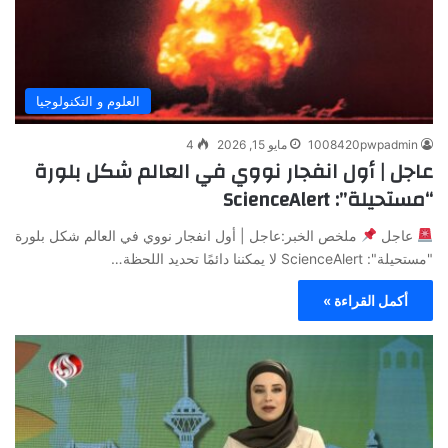
العلوم و التكنولوجيا
1008420pwpadmin
مايو 15, 2026
4
عاجل | أول انفجار نووي في العالم شكل بلورة
“مستحيلة”: ScienceAlert
عاجل
ملخص الخبر:عاجل | أول انفجار نووي في العالم شكل بلورة
"مستحيلة": ScienceAlert لا يمكننا دائمًا تحديد اللحظة…
أكمل القراءة »