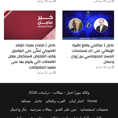
منذ 10 ساعات
منذ 16 ساعة
عاجل | عراقجي يطلع نظيره
عاجل | مصادر بعبدا: الوفد
الإيطالي على آخر مستجدات
الاميركي تمنّى على الوفدين
المسار الدبلوماسي بين إيران
وقف التفاوض لاستكمال بعض
وعمان
الاتصالات التي يقوم بها على
صعيد المفاوضات
منذ 16 ساعة
منذ 21 ساعة
وكالة نيوز| اخبار - مقالات - دراسات 2026
Home
اخبار لبنان
العرب والعالم
عاجل
صحافة
تحقيقات استقصائية
عين على العدو
مقالات مترجمة
مال واعمال
العلوم و التكنولوجيا
رياضة
ثقافة
منوعات
فن
مطبخ