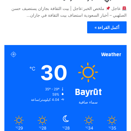
عاجل
ملخص الخبر:عاجل | بيت الثقافة بجازان يستضيف حسن
الصلهبي – أخبار السعودية استضاف بيت الثقافة في جازان…
أكمل القراءة »
Weather
30
℃
Bayrūt
35º - 29º
59%
4.04 كيلومتر/ساعة
سماء صافية
29
28
28
34
35
℃
℃
℃
℃
℃