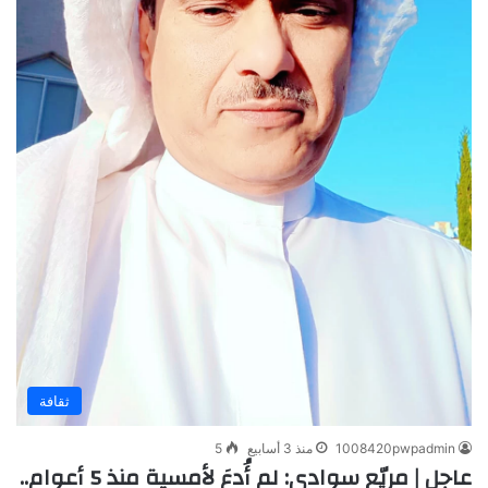
ثقافة
1008420pwpadmin
منذ 3 أسابيع
5
عاجل | مريّع سوادي: لم أُدعَ لأمسية منذ 5 أعوام..