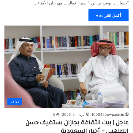
“خسارات يوشع بن نون” ضمن فعاليات مهرجان الأمناء…
أكمل القراءة »
ثقافة
1008420pwpadmin
أبريل 24, 2026
5
عاجل | بيت الثقافة بجازان يستضيف حسن
الصلهبي – أخبار السعودية