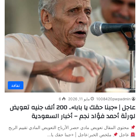
ثقافة
1008420pwpadmin
مايو 11, 2026
6
عاجل | «جبنا حقك يا بابا».. 200 ألف جنيه تعويض
لورثة أحمد فؤاد نجم – أخبار السعودية
محتوى المقال تعويض مادي حصر الأرباح التعويض المادي تقييم الربح
عاجل
ملخص الخبر:عاجل | «جبنا حقك يا…