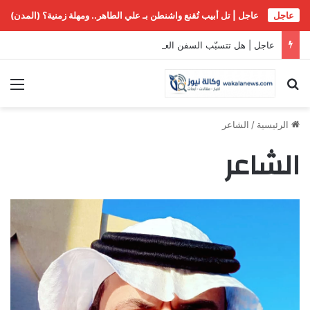
عاجل
عاجل | تل أبيب تُقنع واشنطن بـ علي الطاهر.. ومهلة زمنية؟ (المدن)
عاجل | هل تتسبّب السفن العالقة في مضيق هرمز بـ”غزو بيولوجي” عالمي؟
بحث عن
الق
الرئيسية
/
الشاعر
الشاعر