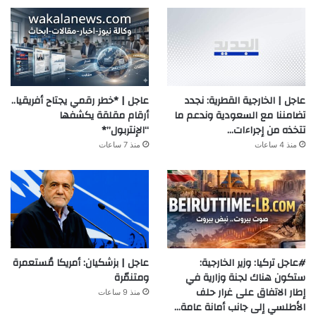
عاجل | الخارجية القطرية: نجدد
عاجل | *خطر رقمي يجتاح أفريقيا..
تضامننا مع السعودية وندعم ما
أرقام مقلقة يكشفها
تتخذه من إجراءات…
“الإنتربول”*
منذ 4 ساعات
منذ 7 ساعات
#عاجل تركيا: وزير الخارجية:
عاجل | بزشكيان: أمريكا مُستعمرة
ستكون هناك لجنة وزارية في
ومتنمّرة
إطار الاتفاق على غرار حلف
منذ 9 ساعات
الأطلسي إلى جانب أمانة عامة…