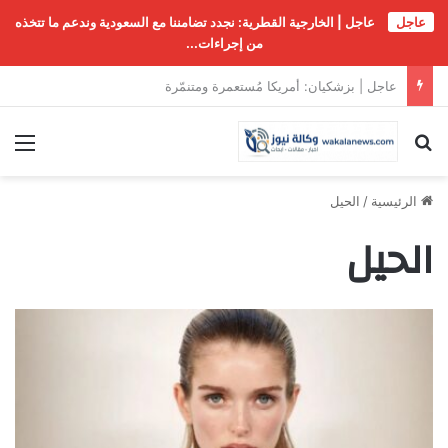
عاجل
عاجل | الخارجية القطرية: نجدد تضامننا مع السعودية وندعم ما تتخذه
من إجراءات...
عاجل | نجم “فايكينغز” سكارسغارد يشارك في الحملة العالمية للإفراج عن الأسير مروان البرغوثي
بحث عن
الق
الرئيسية
/
الحيل
الحيل