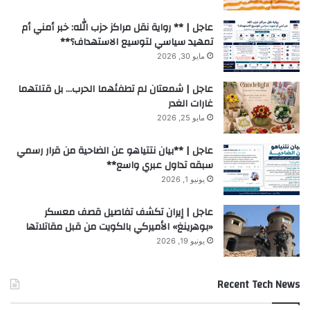
عاجل | ** رواية نقل مراكز حزب الله: خبر أمني أم
تمهيد سياسي لتوسيع الاستهداف؟**
مايو 30, 2026
عاجل | شمعتان لم تطفئهما الحرب… بل قتلتهما
غارات الغدر
مايو 25, 2026
عاجل | **بيان نتتياهو عن الضاحية من قرار رسمي
سبقه تداول عبري واسع**
يونيو 1, 2026
عاجل | إيران تكشف تفاصيل قصف معسكر
«بوهرينغ» الأميركي بالكويت من قبل مقاتلاتها
يونيو 19, 2026
Recent Tech News