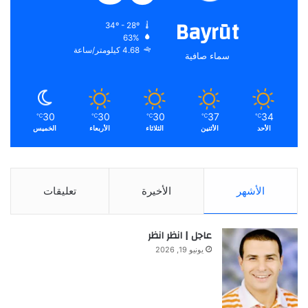
Bayrūt
34º - 28º
63%
4.68 كيلومتر/ساعة
سماء صافية
30
30
30
37
34
℃
℃
℃
℃
℃
الأحد
الأثنين
الثلاثاء
الأربعاء
الخميس
الأشهر
الأخيرة
تعليقات
عاجل | انظر انظر
يونيو 19, 2026