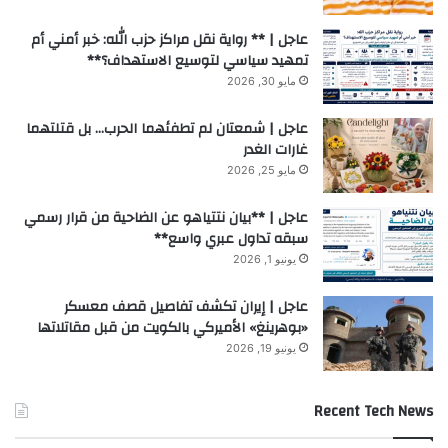
عاجل | ** رواية نقل مراكز حزب الله: خبر أمني أم
تمهيد سياسي لتوسيع الاستهداف؟**
مايو 30, 2026
عاجل | شمعتان لم تطفئهما الحرب… بل قتلتهما
غارات الغدر
مايو 25, 2026
عاجل | **بيان نتتياهو عن الضاحية من قرار رسمي
سبقه تداول عبري واسع**
يونيو 1, 2026
عاجل | إيران تكشف تفاصيل قصف معسكر
«بوهرينغ» الأميركي بالكويت من قبل مقاتلاتها
يونيو 19, 2026
Recent Tech News