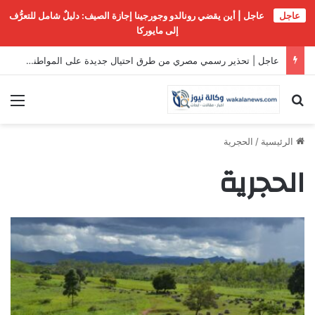
عاجل
عاجل | أين يقضي رونالدو وجورجينا إجازة الصيف: دليلٌ شامل للتعرُّف
إلى مايوركا
عاجل | تحذير رسمي مصري من طرق احتيال جديدة على المواطنين
بحث عن
الق
الرئيسية
/
الحجرية
الحجرية