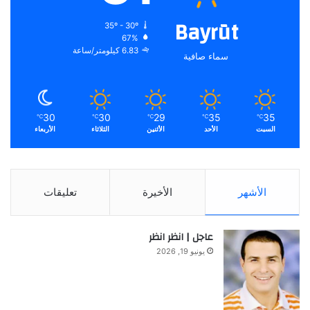
Bayrūt
35º - 30º
67%
6.83 كيلومتر/ساعة
سماء صافية
30
30
29
35
35
℃
℃
℃
℃
℃
السبت
الأحد
الأثنين
الثلاثاء
الأربعاء
الأشهر
الأخيرة
تعليقات
عاجل | انظر انظر
يونيو 19, 2026