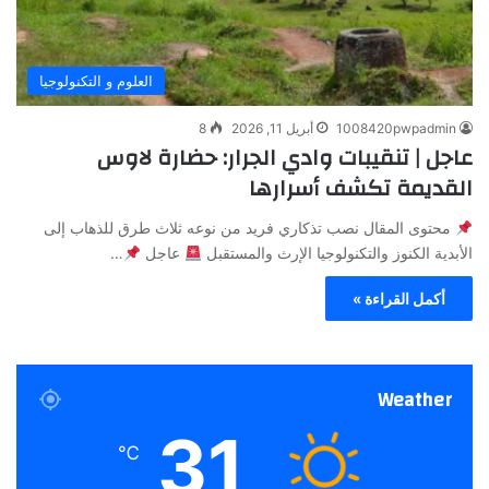
العلوم و التكنولوجيا
1008420pwpadmin
أبريل 11, 2026
8
عاجل | تنقيبات وادي الجرار: حضارة لاوس
القديمة تكشف أسرارها
محتوى المقال نصب تذكاري فريد من نوعه ثلاث طرق للذهاب إلى
الأبدية الكنوز والتكنولوجيا الإرث والمستقبل
عاجل
…
أكمل القراءة »
Weather
31
℃