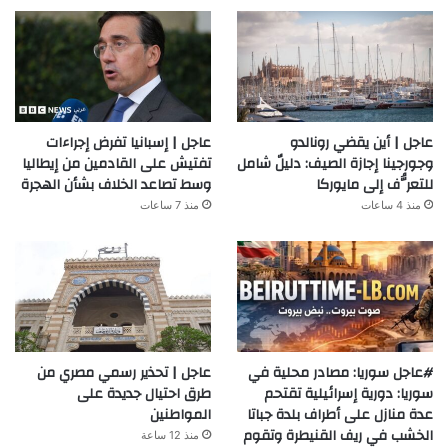
عاجل | أين يقضي رونالدو
عاجل | إسبانيا تفرض إجراءات
وجورجينا إجازة الصيف: دليلٌ شامل
تفتيش على القادمين من إيطاليا
للتعرُّف إلى مايوركا
وسط تصاعد الخلاف بشأن الهجرة
منذ 4 ساعات
منذ 7 ساعات
#عاجل سوريا: مصادر محلية في
عاجل | تحذير رسمي مصري من
سوريا: دورية إسرائيلية تقتحم
طرق احتيال جديدة على
عدة منازل على أطراف بلدة جباتا
المواطنين
الخشب في ريف القنيطرة وتقوم
منذ 12 ساعة