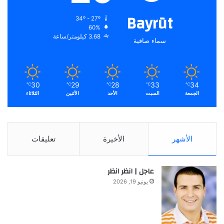
Bayrūt
34º - 27º
60%
3.68 كيلومتر/ساعة
سماء صافية
30
29
28
33
34
℃
℃
℃
℃
℃
الجمعة
السبت
الأحد
الأثنين
الثلاثاء
الأشهر
الأخيرة
تعليقات
عاجل | انظر انظر
يونيو 19, 2026