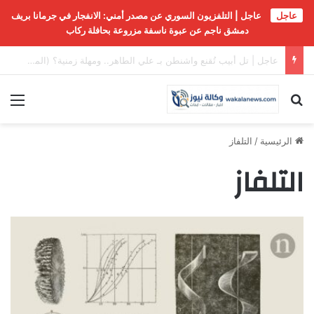
عاجل
عاجل | التلفزيون السوري عن مصدر أمني: الانفجار في جرمانا بريف
دمشق ناجم عن عبوة ناسفة مزروعة بحافلة ركاب
عاجل | سرّ الطلب الذي كشف المأزق الاستراتيجي الأمريكي
بحث عن
الق
الرئيسية
/
التلفاز
التلفاز