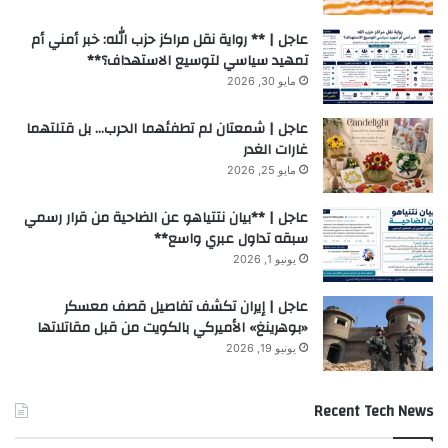
عاجل | ** رواية نقل مراكز حزب الله: خبر أمني أم
تمهيد سياسي لتوسيع الاستهداف؟**
مايو 30, 2026
عاجل | شمعتان لم تطفئهما الحرب… بل قتلتهما
غارات الغدر
مايو 25, 2026
عاجل | **بيان نتتياهو عن الضاحية من قرار رسمي
سبقه تداول عبري واسع**
يونيو 1, 2026
عاجل | إيران تكشف تفاصيل قصف معسكر
«بوهرينغ» الأميركي بالكويت من قبل مقاتلاتها
يونيو 19, 2026
Recent Tech News